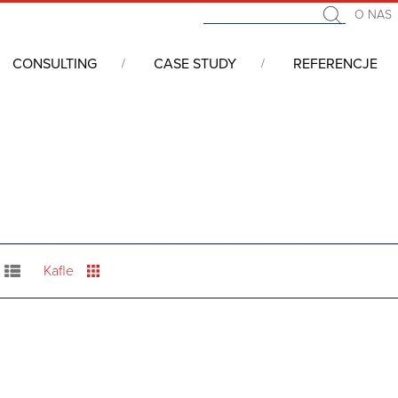
O NAS
CONSULTING
CASE STUDY
REFERENCJE
emy komputerowe CompactPCI serial, VME64x, ATCA, mTCA, PX
Kafle