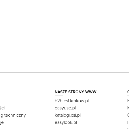
NASZE STRONY WWW
b2b.csi.krakow.pl
ści
easyuse.pl
ng techniczny
katalogi.csi.pl
je
easylook.pl