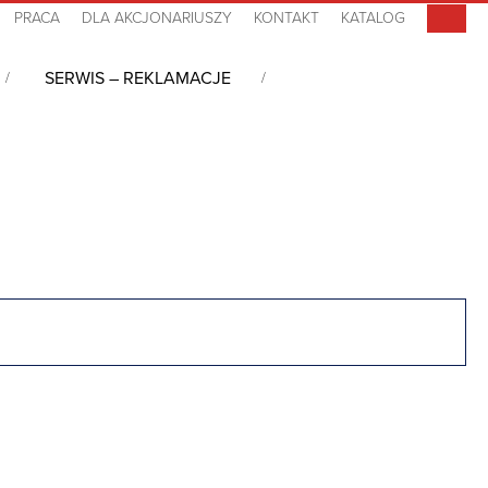
PRACA
DLA AKCJONARIUSZY
KONTAKT
KATALOG
SERWIS – REKLAMACJE
I
/
VXS