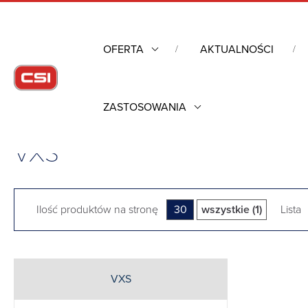
OFERTA
AKTUALNOŚCI
ZASTOSOWANIA
Strona główna
/
Obudowy przemysłowe
/
Zaawansowane syst
VXS
Ilość produktów na stronę
30
wszystkie (1)
Lista
VXS