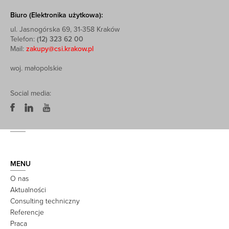
Biuro (Elektronika użytkowa):
ul. Jasnogórska 69, 31-358 Kraków
Telefon:
(12) 323 62 00
Mail:
zakupy@csi.krakow.pl
woj. małopolskie
Social media:
MENU
O nas
Aktualności
Consulting techniczny
Referencje
Praca