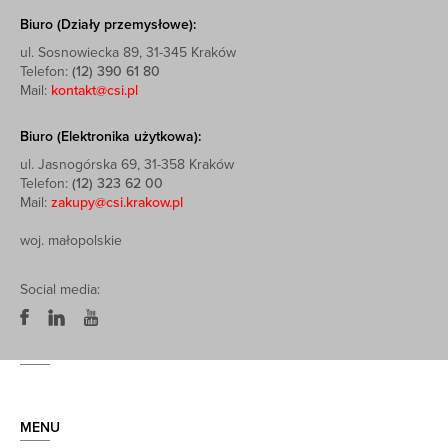
Biuro (Działy przemysłowe):
ul. Sosnowiecka 89, 31-345 Kraków
Telefon:
(12) 390 61 80
Mail:
kontakt@csi.pl
Biuro (Elektronika użytkowa):
ul. Jasnogórska 69, 31-358 Kraków
Telefon:
(12) 323 62 00
Mail:
zakupy@csi.krakow.pl
woj. małopolskie
Social media:
MENU