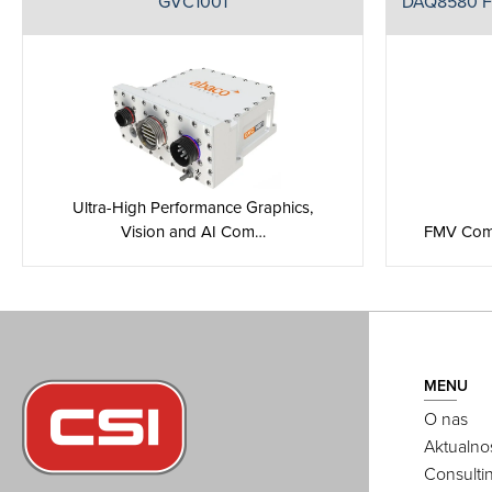
GVC1001
DAQ8580 
Ultra-High Performance Graphics,
Vision and AI Com…
FMV Com
MENU
O nas
Aktualno
Consulti