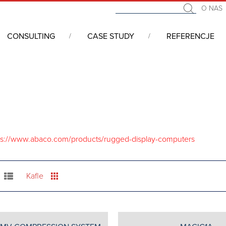
O NAS
CONSULTING
CASE STUDY
REFERENCJE
ged Display Computers
ps://www.abaco.com/products/rugged-display-computers
Kafle