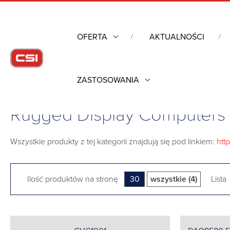
OFERTA
AKTUALNOŚCI
ZASTOSOWANIA
Strona główna
/
Komputery Rugged
/
Procesory graficzne
/
Rug
Rugged Display Computers
Wszystkie produkty z tej kategorii znajdują się pod linkiem:
htt
Ilość produktów na stronę
30
wszystkie (4)
Lista