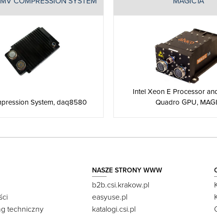
FMV COMPRESSION SYSTEM
MAGIC1A
Intel Xeon E Processor a
pression System, daq8580
Quadro GPU, MAG
NASZE STRONY WWW
b2b.csi.krakow.pl
ści
easyuse.pl
ng techniczny
katalogi.csi.pl