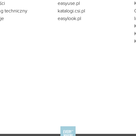
ści
easyuse.pl
ng techniczny
katalogi.csi.pl
je
easylook.pl