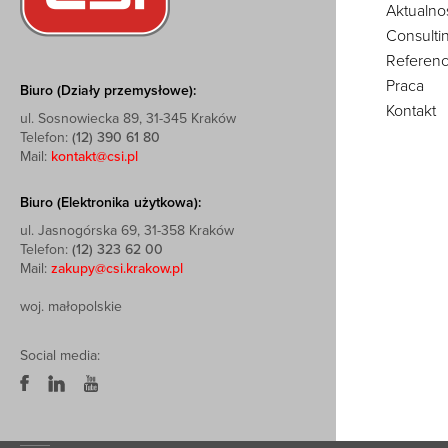
Aktualno
Consulti
Referenc
Praca
Biuro (Działy przemysłowe):
Kontakt
ul. Sosnowiecka 89, 31-345 Kraków
Telefon:
(12) 390 61 80
Mail:
kontakt@csi.pl
Biuro (Elektronika użytkowa):
ul. Jasnogórska 69, 31-358 Kraków
Telefon:
(12) 323 62 00
Mail:
zakupy@csi.krakow.pl
woj. małopolskie
Social media: