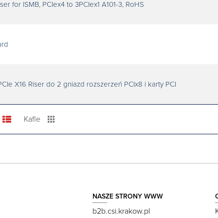
er for ISMB, PCIex4 to 3PCIex1 A101-3, RoHS
ard
CIe X16 Riser do 2 gniazd rozszerzeń PCIx8 i karty PCI
Kafle
NASZE STRONY WWW
b2b.csi.krakow.pl