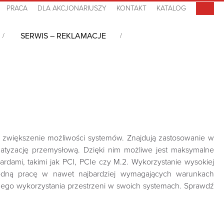
PRACA
DLA AKCJONARIUSZY
KONTAKT
KATALOG
SERWIS – REKLAMACJE
rds
e zwiększenie możliwości systemów. Znajdują zastosowanie w
matyzację przemysłową. Dzięki nim możliwe jest maksymalne
rdami, takimi jak PCI, PCIe czy M.2. Wykorzystanie wysokiej
awodną pracę w nawet najbardziej wymagających warunkach
alnego wykorzystania przestrzeni w swoich systemach. Sprawdź