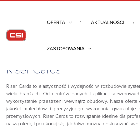
OFERTA
AKTUALNOŚCI
ZASTOSOWANIA
Strona główna
/
Komputery przemysłowe
/
Przemysłowe płyty
Riser Cards
Riser Cards to elastyczność i wydajność w rozbudowie syst
wielu branżach. Od centrów danych i aplikacji serwerowyc
wykorzystanie przestrzeni wewnątrz obudowy. Nasza oferta o
jakości materiałów i precyzyjnego wykonania gwarantuje
przemysłowych. Riser Cards to rozwiązanie idealne dla profe
naszą ofertę i przekonaj się, jak łatwo można dostosować s