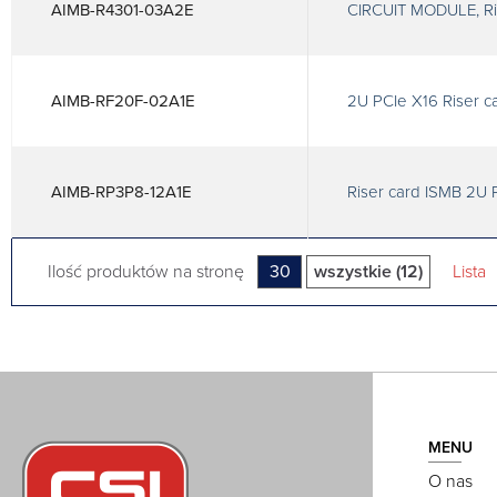
AIMB-R4301-03A2E
CIRCUIT MODULE, Ris
AIMB-RF20F-02A1E
2U PCIe X16 Riser c
AIMB-RP3P8-12A1E
Riser card ISMB 2U P
Ilość produktów na stronę
30
wszystkie (12)
Lista
MENU
O nas