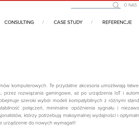
O NAS
CONSULTING
CASE STUDY
REFERENCJE
 komputerowe, karty procesorowe oraz pasywne platery
/
Riser Ca
emów komputerowych. Te przydatne akcesoria umożliwiają łatw
h, przez rozwiązania gamingowe, aż po urządzenia IoT i auto
bejmuje szeroki wybór modeli kompatybilnych z różnymi standa
 stabilność połączeń, minimalne opóźnienia sygnału i niez
sjonalistów, którzy potrzebują maksymalnej wydajności i optym
woje urządzenie do nowych wymagań!