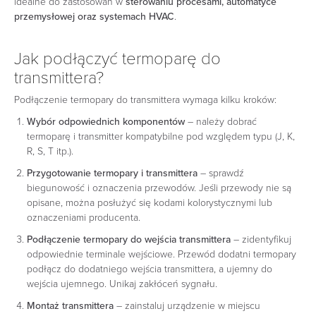
idealne do zastosowań w
sterowaniu procesami, automatyce
przemysłowej oraz systemach HVAC
.
Jak podłączyć termoparę do
transmittera?
Podłączenie termopary do transmittera wymaga kilku kroków:
Wybór odpowiednich komponentów
– należy dobrać
termoparę i transmitter kompatybilne pod względem typu (J, K,
R, S, T itp.).
Przygotowanie termopary i transmittera
– sprawdź
biegunowość i oznaczenia przewodów. Jeśli przewody nie są
opisane, można posłużyć się kodami kolorystycznymi lub
oznaczeniami producenta.
Podłączenie termopary do wejścia transmittera
– zidentyfikuj
odpowiednie terminale wejściowe. Przewód dodatni termopary
podłącz do dodatniego wejścia transmittera, a ujemny do
wejścia ujemnego. Unikaj zakłóceń sygnału.
Montaż transmittera
– zainstaluj urządzenie w miejscu