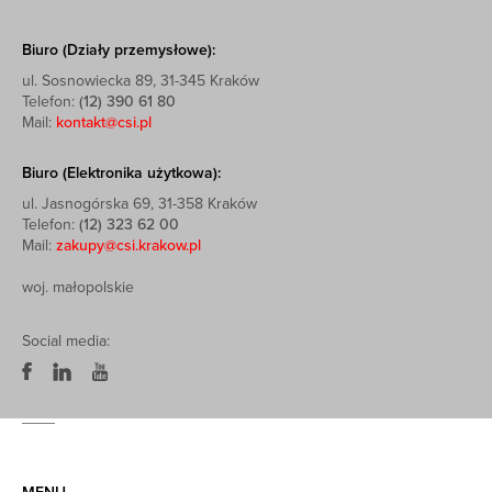
Biuro (Działy przemysłowe):
ul. Sosnowiecka 89, 31-345 Kraków
Telefon:
(12) 390 61 80
Mail:
kontakt@csi.pl
Biuro (Elektronika użytkowa):
ul. Jasnogórska 69, 31-358 Kraków
Telefon:
(12) 323 62 00
Mail:
zakupy@csi.krakow.pl
woj. małopolskie
Social media: