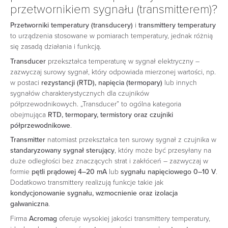
przetwornikiem sygnału (transmitterem)?
Przetworniki temperatury (transducery)
i
transmittery temperatury
to urządzenia stosowane w pomiarach temperatury, jednak różnią
się zasadą działania i funkcją.
Transducer
przekształca temperaturę w sygnał elektryczny –
zazwyczaj surowy sygnał, który odpowiada mierzonej wartości, np.
w postaci
rezystancji (RTD), napięcia (termopary)
lub innych
sygnałów charakterystycznych dla czujników
półprzewodnikowych. „Transducer” to ogólna kategoria
obejmująca
RTD, termopary, termistory oraz czujniki
półprzewodnikowe
.
Transmitter
natomiast przekształca ten surowy sygnał z czujnika w
standaryzowany sygnał sterujący
, który może być przesyłany na
duże odległości bez znaczących strat i zakłóceń – zazwyczaj w
formie
pętli prądowej 4–20 mA
lub
sygnału napięciowego 0–10 V
.
Dodatkowo transmittery realizują funkcje takie jak
kondycjonowanie sygnału, wzmocnienie oraz izolacja
galwaniczna
.
Firma
Acromag
oferuje wysokiej jakości transmittery temperatury,