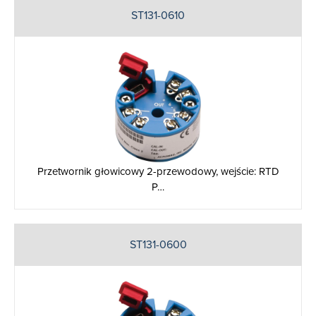
ST131-0610
Przetwornik głowicowy 2-przewodowy, wejście: RTD
P…
ST131-0600