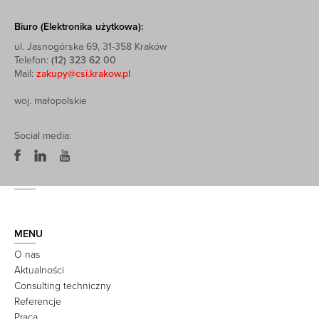
Biuro (Elektronika użytkowa):
ul. Jasnogórska 69, 31-358 Kraków
Telefon:
(12) 323 62 00
Mail:
zakupy@csi.krakow.pl
woj. małopolskie
Social media:
MENU
O nas
Aktualności
Consulting techniczny
Referencje
Praca