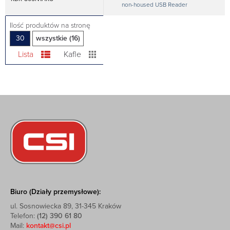
non-housed USB Reader
Ilość produktów na stronę
30
wszystkie (16)
Lista
Kafle
Biuro (Działy przemysłowe):
ul. Sosnowiecka 89, 31-345 Kraków
Telefon:
(12) 390 61 80
Mail:
kontakt@csi.pl