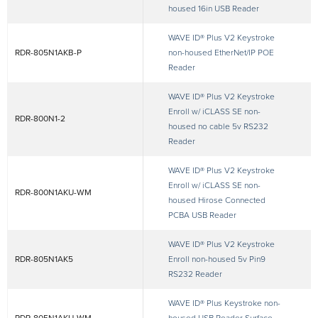
housed 16in USB Reader
WAVE ID® Plus V2 Keystroke
RDR-805N1AKB-P
non-housed EtherNet/IP POE
Reader
WAVE ID® Plus V2 Keystroke
Enroll w/ iCLASS SE non-
RDR-800N1-2
housed no cable 5v RS232
Reader
WAVE ID® Plus V2 Keystroke
Enroll w/ iCLASS SE non-
RDR-800N1AKU-WM
housed Hirose Connected
PCBA USB Reader
WAVE ID® Plus V2 Keystroke
RDR-805N1AK5
Enroll non-housed 5v Pin9
RS232 Reader
WAVE ID® Plus Keystroke non-