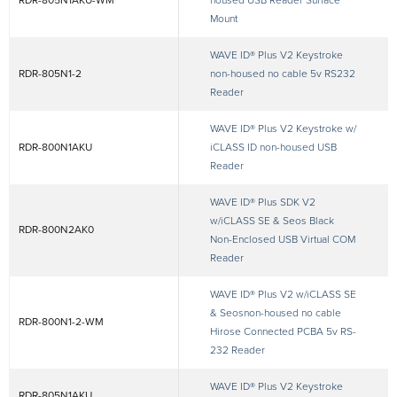
RDR-805N1AKU-WM
housed USB Reader Surface
Mount
WAVE ID® Plus V2 Keystroke
RDR-805N1-2
non-housed no cable 5v RS232
Reader
WAVE ID® Plus V2 Keystroke w/
RDR-800N1AKU
iCLASS ID non-housed USB
Reader
WAVE ID® Plus SDK V2
w/iCLASS SE & Seos Black
RDR-800N2AK0
Non-Enclosed USB Virtual COM
Reader
WAVE ID® Plus V2 w/iCLASS SE
& Seosnon-housed no cable
RDR-800N1-2-WM
Hirose Connected PCBA 5v RS-
232 Reader
WAVE ID® Plus V2 Keystroke
RDR-805N1AKU