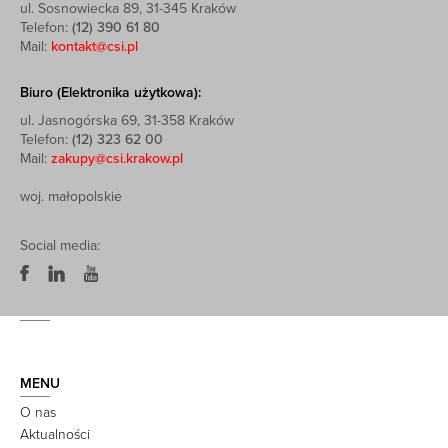
ul. Sosnowiecka 89, 31-345 Kraków
Telefon:
(12) 390 61 80
Mail:
kontakt@csi.pl
Biuro (Elektronika użytkowa):
ul. Jasnogórska 69, 31-358 Kraków
Telefon:
(12) 323 62 00
Mail:
zakupy@csi.krakow.pl
woj. małopolskie
Social media:
MENU
O nas
Aktualności