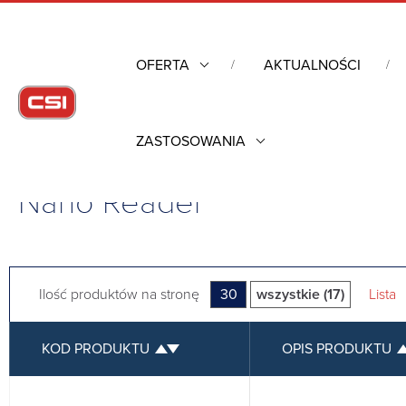
OFERTA
AKTUALNOŚCI
ZASTOSOWANIA
Strona główna
/
Komputery przemysłowe
/
Czytniki RFID
/
SIN
Nano Reader
Ilość produktów na stronę
30
wszystkie (17)
Lista
KOD PRODUKTU
OPIS PRODUKTU