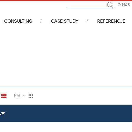
O NAS
CONSULTING
CASE STUDY
REFERENCJE
GLE-FREQUENCY READERS
/
WAVE ID® Solo Keystroke
/
Nano Re
Kafle