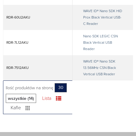
WAVE ID® Nano SDK HID
RDR-60U2AKU
Prox Black Vertical USB-
C Reader
Nano SDK LEGIC CSN
RDR-7L12AKU
Black Vertical USB
Reader
WAVE ID® Nano SDK
RDR-7512AKU
13.56MHz CSN Black
Vertical USB Reader
Ilość produktów na stronę
30
Lista
wszystkie (14)
Kafle