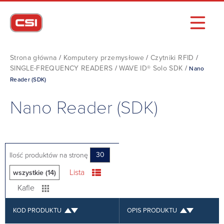
Strona główna
/
Komputery przemysłowe
/
Czytniki RFID
/
SINGLE-FREQUENCY READERS
/
WAVE ID® Solo SDK
/
Nano
Reader (SDK)
Nano Reader (SDK)
Ilość produktów na stronę
30
Lista
wszystkie (14)
Kafle
KOD PRODUKTU
OPIS PRODUKTU