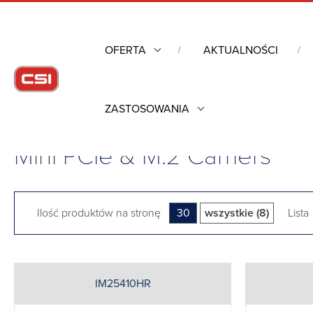
OFERTA
AKTUALNOŚCI
ZASTOSOWANIA
Strona główna
/
Komputery Rugged
/
Komputery rugged PC10
Mini PCIe & M.2 Carriers
Ilość produktów na stronę
30
wszystkie (8)
Lista
IM25410HR