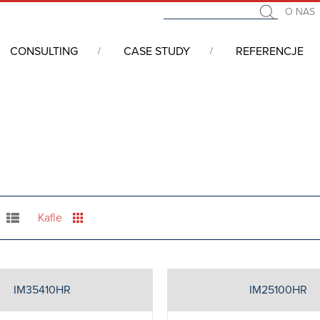
O NAS
CONSULTING
CASE STUDY
REFERENCJE
4/PC104+
/
Moduły wejścia/wyjścia
/
Mini PCIe & M.2 Carriers
Kafle
IM35410HR
IM25100HR