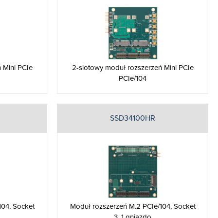
 Mini PCIe
2-slotowy moduł rozszerzeń Mini PCIe
PCIe/104
SSD34100HR
104, Socket
Moduł rozszerzeń M.2 PCIe/104, Socket
3, 1 gniazdo