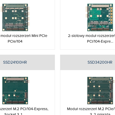
 moduł rozszerzeń Mini PCIe
2-slotowy moduł rozszerzeń
PCIe/104
PCI/104-Expre…
SSD24100HR
SSD34200HR
zerzeń M.2 PCI/104-Express,
Moduł rozszerzeń M.2 PCIe/
Socket 3, 1 …
3, 2 gniazda