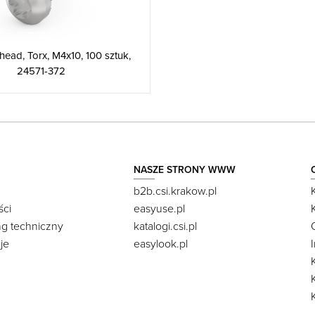
ead, Torx, M4x10, 100 sztuk,
24571-372
NASZE STRONY WWW
b2b.csi.krakow.pl
ści
easyuse.pl
ng techniczny
katalogi.csi.pl
je
easylook.pl