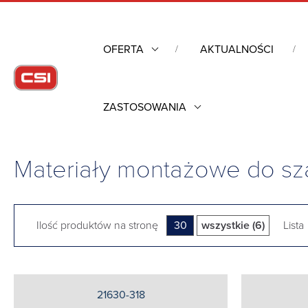
OFERTA
AKTUALNOŚCI
ZASTOSOWANIA
Strona główna
/
Obudowy przemysłowe
/
Szafy rack mechanik
stojaków
Materiały montażowe do sza
Ilość produktów na stronę
30
wszystkie (6)
Lista
21630-318