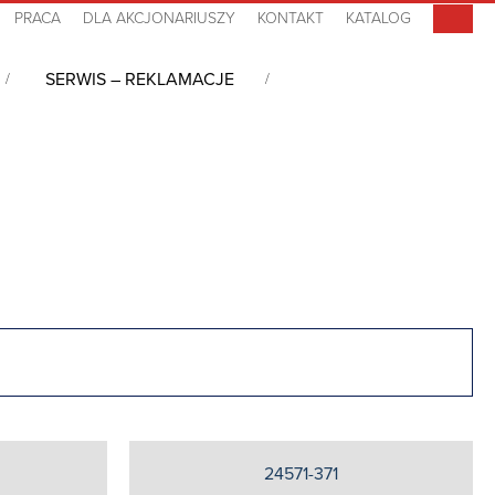
PRACA
DLA AKCJONARIUSZY
KONTAKT
KATALOG
SERWIS – REKLAMACJE
CP
/
Akcesoria do szaf Varistar CP
/
Materiały montażowe do szaf i
24571-371