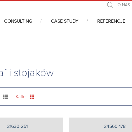
O NAS
CONSULTING
CASE STUDY
REFERENCJE
i 19” - serwerowe, telekomunikacyjne, przemysłowe
/
VARISTAR 
f i stojaków
Kafle
21630-251
24560-178