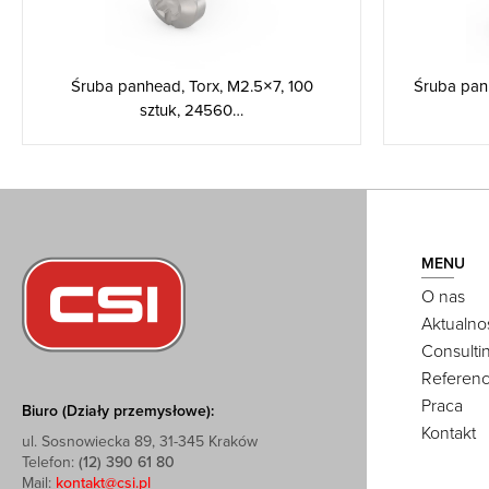
Śruba panhead, Torx, M2.5×7, 100
Śruba panh
sztuk, 24560…
MENU
O nas
Aktualno
Consulti
Referenc
Praca
Biuro (Działy przemysłowe):
Kontakt
ul. Sosnowiecka 89, 31-345 Kraków
Telefon:
(12) 390 61 80
Mail:
kontakt@csi.pl