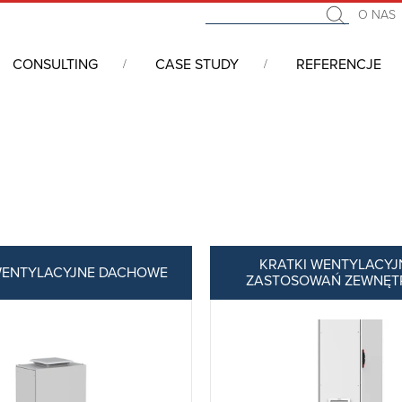
O NAS
CONSULTING
CASE STUDY
REFERENCJE
klimatycznych
/
Wentylatory
/
Kratki wentylacyjne
KRATKI WENTYLACYJ
WENTYLACYJNE DACHOWE
ZASTOSOWAŃ ZEWNĘT