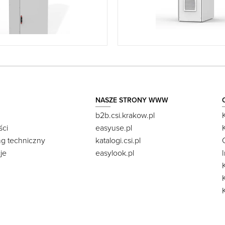
NASZE STRONY WWW
b2b.csi.krakow.pl
ści
easyuse.pl
ng techniczny
katalogi.csi.pl
je
easylook.pl