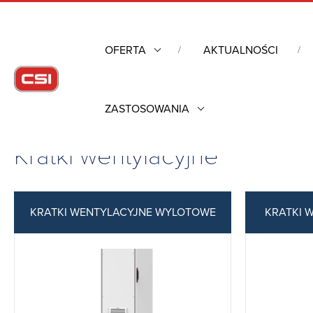
OFERTA
AKTUALNOŚCI
ZASTOSOWANIA
Strona główna
/
Obudowy przemysłowe
/
Kontrola warunków 
Kratki wentylacyjne
KRATKI WENTYLACYJNE WYLOTOWE
KRATKI 