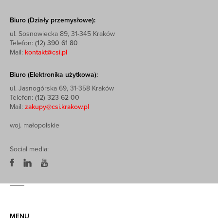
Biuro (Działy przemysłowe):
ul. Sosnowiecka 89, 31-345 Kraków
Telefon:
(12) 390 61 80
Mail:
kontakt@csi.pl
Biuro (Elektronika użytkowa):
ul. Jasnogórska 69, 31-358 Kraków
Telefon:
(12) 323 62 00
Mail:
zakupy@csi.krakow.pl
woj. małopolskie
Social media:
MENU