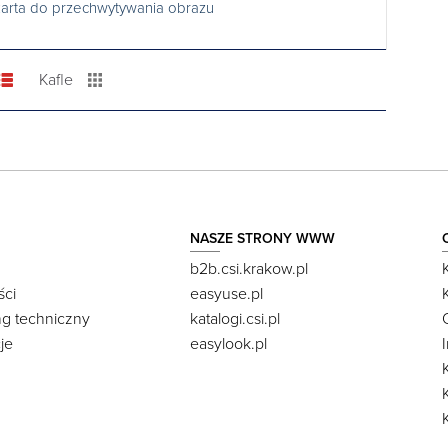
arta do przechwytywania obrazu
Kafle
NASZE STRONY WWW
b2b.csi.krakow.pl
ści
easyuse.pl
ng techniczny
katalogi.csi.pl
je
easylook.pl