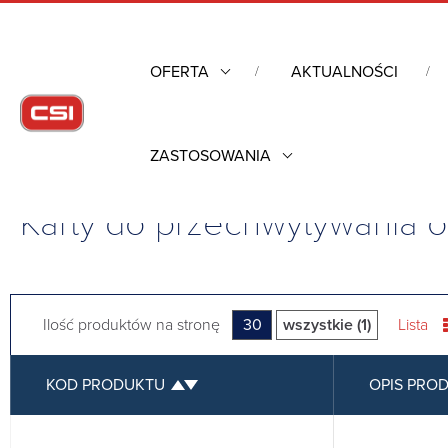
OFERTA
AKTUALNOŚCI
ZASTOSOWANIA
Strona główna
/
Komputery przemysłowe
/
Pozostałe
/
Karty do
Karty do przechwytywania 
Ilość produktów na stronę
30
wszystkie (1)
Lista
KOD PRODUKTU
OPIS PRO