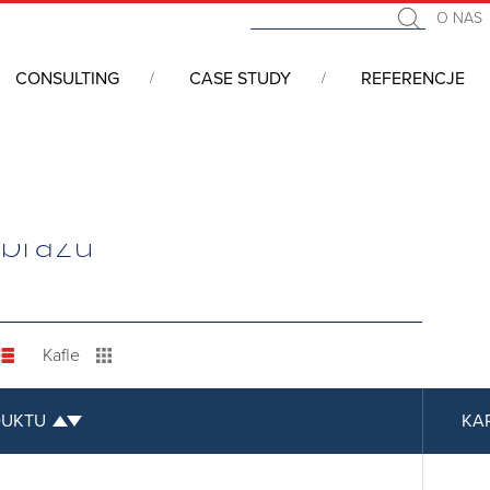
O NAS
CONSULTING
CASE STUDY
REFERENCJE
 przechwytywania obrazu
obrazu
Kafle
DUKTU
KA