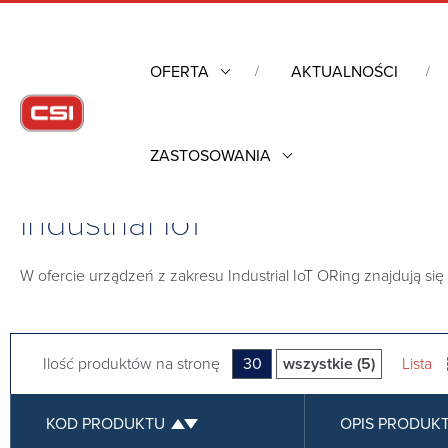
OFERTA
AKTUALNOŚCI
ZASTOSOWANIA
Strona główna
/
Komunikacja przemysłowa
/
Pozostałe
/
Industr
Industrial IoT
W ofercie urządzeń z zakresu Industrial IoT ORing znajdują si
Ilość produktów na stronę
30
wszystkie (5)
Lista
KOD PRODUKTU
OPIS PRODUK