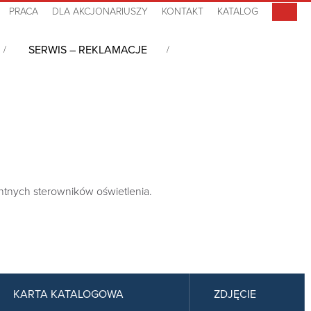
PRACA
DLA AKCJONARIUSZY
KONTAKT
KATALOG
SERWIS – REKLAMACJE
entnych sterowników oświetlenia.
KARTA KATALOGOWA
ZDJĘCIE