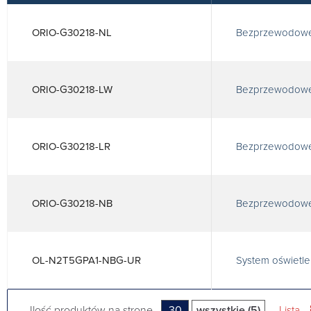
ORIO-G30218-NL
Bezprzewodowe 
ORIO-G30218-LW
Bezprzewodowe
ORIO-G30218-LR
Bezprzewodowe 
ORIO-G30218-NB
Bezprzewodowe 
OL-N2T5GPA1-NBG-UR
System oświetl
Ilość produktów na stronę
30
wszystkie (5)
Lista