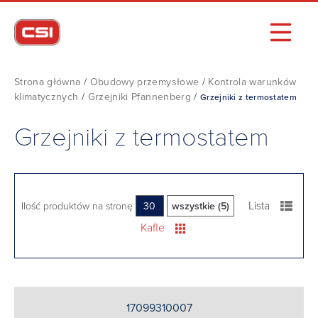
Strona główna
/
Obudowy przemysłowe
/
Kontrola warunków
klimatycznych
/
Grzejniki Pfannenberg
/
Grzejniki z termostatem
Grzejniki z termostatem
Lista
Ilość produktów na stronę
30
wszystkie (5)
Kafle
17099310007