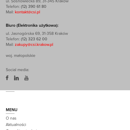
ul. Sosnowiecka 89, 31-345 Kraków
Telefon:
(12) 390 61 80
Mail:
kontakt@csi.pl
Biuro (Elektronika użytkowa):
ul. Jasnogórska 69, 31-358 Kraków
Telefon:
(12) 323 62 00
Mail:
zakupy@csi.krakow.pl
woj. małopolskie
Social media:
MENU
O nas
Aktualności