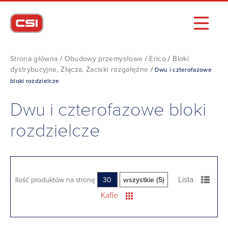
Strona główna
/
Obudowy przemysłowe
/
Erico
/
Bloki
dystrybucyjne, Złącza, Zaciski rozgałęźne
/
Dwu i czterofazowe
bloki rozdzielcze
Dwu i czterofazowe bloki
rozdzielcze
Lista
Ilość produktów na stronę
30
wszystkie (5)
Kafle