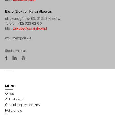
Biuro (Elektronika użytkowa):
ul. Jasnogórska 69, 31-358 Kraków
Telefon:
(12) 323 62 00
Mail:
zakupy@csi.krakow.pl
woj. małopolskie
Social media:
MENU
O nas
Aktualności
Consulting techniczny
Referencje