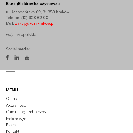
Biuro (Elektronika użytkowa):
ul. Jasnogórska 69, 31-358 Kraków
Telefon:
(12) 323 62 00
Mail:
zakupy@csi.krakow.pl
woj. małopolskie
Social media:
MENU
O nas
Aktualności
Consulting techniczny
Referencje
Praca
Kontakt