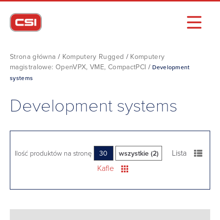
Strona główna
/
Komputery Rugged
/
Komputery
magistralowe: OpenVPX, VME, CompactPCI
/
Development
systems
Development systems
Lista
Ilość produktów na stronę
30
wszystkie (2)
Kafle