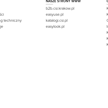
NASZE STRONY WWW
b2b.csi.krakow.pl
ści
easyuse.pl
ng techniczny
katalogi.csi.pl
je
easylook.pl