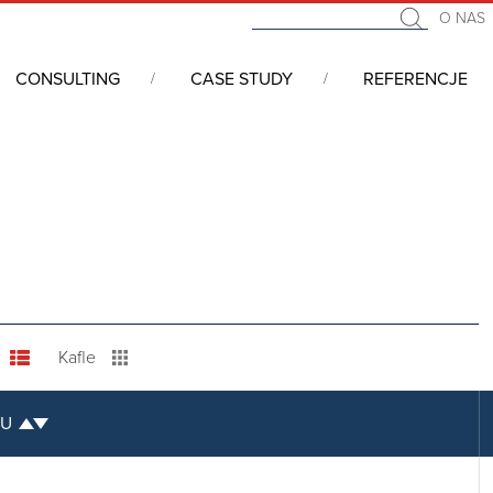
O NAS
CONSULTING
CASE STUDY
REFERENCJE
GLE-FREQUENCY READERS
/
WAVE ID® Solo SDK
/
Desktop Reader
Kafle
TU