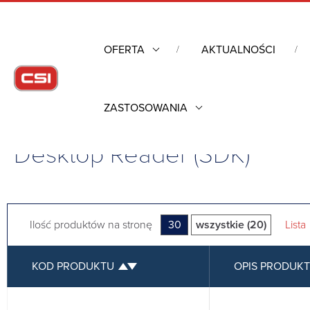
OFERTA
AKTUALNOŚCI
ZASTOSOWANIA
Strona główna
/
Komputery przemysłowe
/
Czytniki RFID
/
SIN
Desktop Reader (SDK)
Ilość produktów na stronę
30
wszystkie (20)
Lista
KOD PRODUKTU
OPIS PRODUK