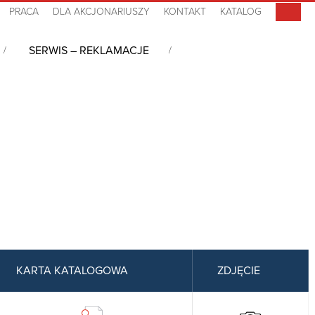
PRACA
DLA AKCJONARIUSZY
KONTAKT
KATALOG
SERWIS – REKLAMACJE
 (SDK)
KARTA KATALOGOWA
ZDJĘCIE