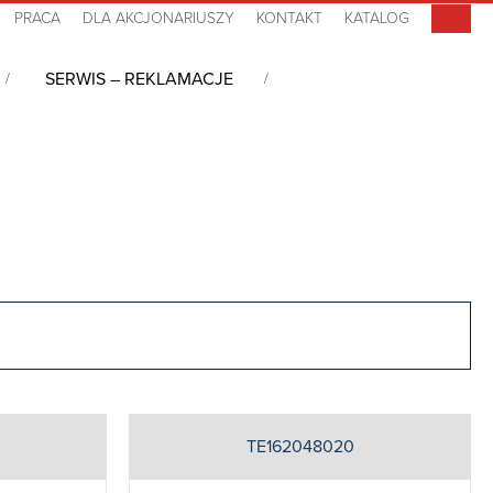
PRACA
DLA AKCJONARIUSZY
KONTAKT
KATALOG
SERWIS – REKLAMACJE
TE162048020