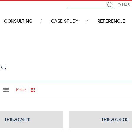
O NAS
CONSULTING
CASE STUDY
REFERENCJE
klimatycznych
/
Chłodziarki termoelektryczne
ne
Kafle
TE162024011
TE162024010