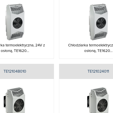
rka termoelektryczna, 24V z
Chłodziarka termoelektrycz
osłoną, TE1620…
osłoną, TE1620…
TE121048010
TE121024011