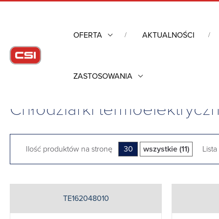
OFERTA
AKTUALNOŚCI
ZASTOSOWANIA
Strona główna
/
Obudowy przemysłowe
/
Kontrola warunków 
Chłodziarki termoelektrycz
Ilość produktów na stronę
30
wszystkie (11)
Lista
TE162048010