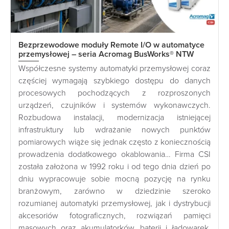
Bezprzewodowe moduły Remote I/O w automatyce
przemysłowej – seria Acromag BusWorks® NTW
Współczesne systemy automatyki przemysłowej coraz
częściej wymagają szybkiego dostępu do danych
procesowych pochodzących z rozproszonych
urządzeń, czujników i systemów wykonawczych.
Rozbudowa instalacji, modernizacja istniejącej
infrastruktury lub wdrażanie nowych punktów
pomiarowych wiąże się jednak często z koniecznością
prowadzenia dodatkowego okablowania… Firma CSI
została założona w 1992 roku i od tego dnia dzień po
dniu wypracowuje sobie mocną pozycję na rynku
branżowym, zarówno w dziedzinie szeroko
rozumianej automatyki przemysłowej, jak i dystrybucji
akcesoriów fotograficznych, rozwiązań pamięci
masowych oraz akumulatorków, baterii i ładowarek.