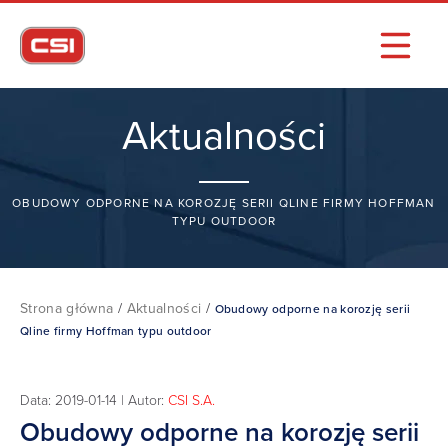
Aktualności
OBUDOWY ODPORNE NA KOROZJĘ SERII QLINE FIRMY HOFFMAN
TYPU OUTDOOR
Strona główna
/
Aktualności
/
Obudowy odporne na korozję serii
Qline firmy Hoffman typu outdoor
Data: 2019-01-14 | Autor:
CSI S.A.
Obudowy odporne na korozję serii