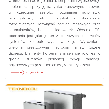
w 1992 roku i od tego dnia dzień po dniu wypracowuje
sobie mocną pozycję na rynku branżowym, zarówno
w dziedzinie szeroko rozumianej automatyki
przemysłowej, jak i dystrybucji akcesoriów
fotograficznych, rozwiązań pamięci masowych oraz
akumulatorków, baterii i ładowarek. Obecnie CSI
oceniania jest jako jeden z czołowych dostawców
systemów komputerowych w kraju. Wyróżniona
wieloma prestiżowymi nagrodami m.in.: Gazele
Biznesu, Diamenty Forbesa, znalazła się również w
gronie laureatów pierwszej edycji rankingu
najzdrowszych przedsiębiorstw „Wehikuły Czasu”.
Czytaj więcej