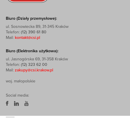
Biuro (Działy przemysłowe):
ul. Sosnowiecka 89, 31-345 Kraków
Telefon:
(12) 390 61 80
Mail:
kontakt@csi.pl
Biuro (Elektronika użytkowa):
ul. Jasnogórska 69, 31-358 Kraków
Telefon:
(12) 323 62 00
Mail:
zakupy@csi.krakow.pl
woj. małopolskie
Social media: