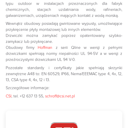
typu outdoor w instalacjach przeznaczonych dla fabryk
chemicznych, stacjach uzdatniania wody, rafineriach,
galwanizerniach, urządzeniach mających kontakt z wodą morską.
Wewnątrz obudowy posiadają gwintowane wypusty, umożliwiające
przykręcenie płyty montażowej lub innych elementów.
Drzwiczki można zamykać poprzez opatentowany szybko-
zamykacz lub przykręcane.
Obudowy firmy
Hoffman
z serii Qline w wersji z pełnymi
drzwiczkami spełniają normy niepalności UL 94-5V a w wersji z
przeźroczystymi drzwiczkami UL 94 V-0.
Pozostałe standardy i certyfikaty jakie spełniają skrzynki
zewnętrzne A48 to: EN 60529, IP66, Nema/EEEMAC type 4, 4x, 12,
13, CSA type 4, 4x, 12 i 13.
Szczegółowe informacje:
CSI
, tel. +12 637 13 55,
schroff@csi.net.pl