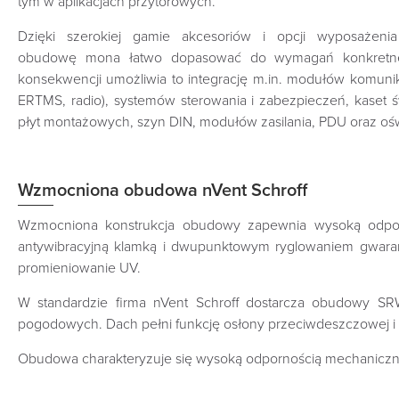
tym w aplikacjach przytorowych.
Dzięki szerokiej gamie akcesoriów i opcji wyposażeni
obudowę mona łatwo dopasować do wymagań konkretne
konsekwencji umożliwia to integrację m.in. modułów komuni
ERTMS, radio), systemów sterowania i zabezpieczeń, kaset 
płyt montażowych, szyn DIN, modułów zasilania, PDU oraz ośw
Wzmocniona obudowa nVent Schroff
Wzmocniona konstrukcja obudowy zapewnia wysoką odporn
antywibracyjną klamką i dwupunktowym ryglowaniem gwara
promieniowanie UV.
W standardzie firma nVent Schroff dostarcza obudowy SR
pogodowych. Dach pełni funkcję osłony przeciwdeszczowej i
Obudowa charakteryzuje się wysoką odpornością mechaniczną 