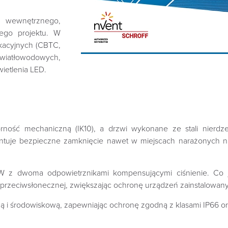
a wewnętrznego,
go projektu. W
kacyjnych (CBTC,
światłowodowych,
ietlenia LED.
ość mechaniczną (IK10), a drzwi wykonane ze stali nierdze
ntuje bezpieczne zamknięcie nawet w miejscach narażonych n
W z dwoma odpowietrznikami kompensującymi ciśnienie. Co j
 przeciwsłonecznej, zwiększając ochronę urządzeń zainstalowan
i środowiskową, zapewniając ochronę zgodną z klasami IP66 ora