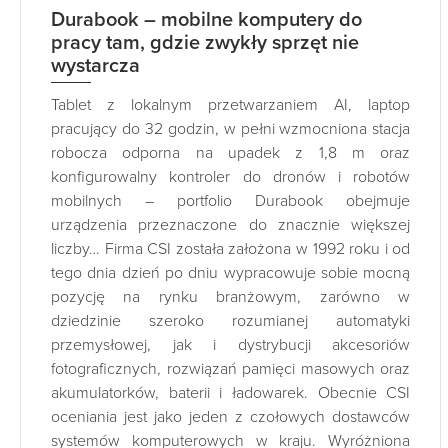
Durabook – mobilne komputery do
pracy tam, gdzie zwykły sprzęt nie
wystarcza
Tablet z lokalnym przetwarzaniem AI, laptop
pracujący do 32 godzin, w pełni wzmocniona stacja
robocza odporna na upadek z 1,8 m oraz
konfigurowalny kontroler do dronów i robotów
mobilnych – portfolio Durabook obejmuje
urządzenia przeznaczone do znacznie większej
liczby… Firma CSI została założona w 1992 roku i od
tego dnia dzień po dniu wypracowuje sobie mocną
pozycję na rynku branżowym, zarówno w
dziedzinie szeroko rozumianej automatyki
przemysłowej, jak i dystrybucji akcesoriów
fotograficznych, rozwiązań pamięci masowych oraz
akumulatorków, baterii i ładowarek. Obecnie CSI
oceniania jest jako jeden z czołowych dostawców
systemów komputerowych w kraju. Wyróżniona