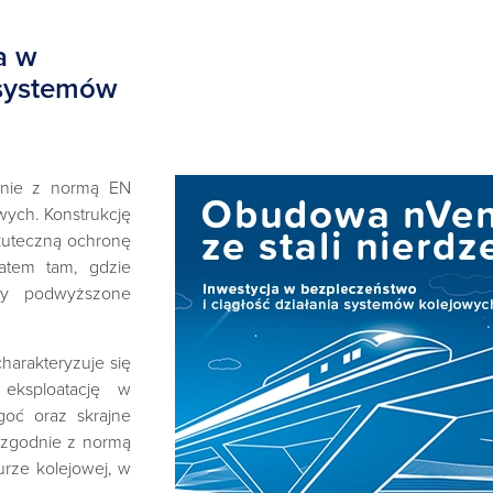
a w
 systemów
dnie z normą EN
wych. Konstrukcję
kuteczną ochronę
atem tam, gdzie
zy podwyższone
harakteryzuje się
eksploatację w
goć oraz skrajne
 zgodnie z normą
urze kolejowej, w