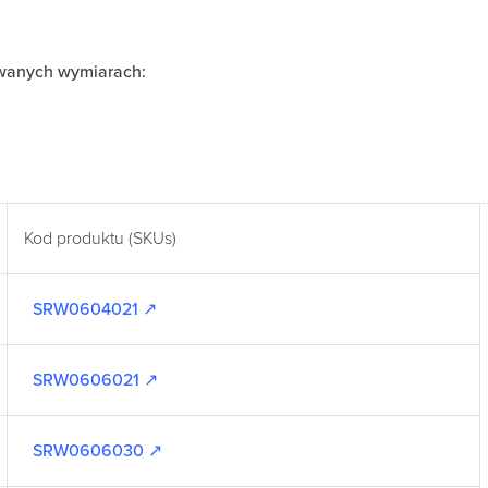
owanych wymiarach:
Kod produktu (SKUs)
SRW0604021 ↗
SRW0606021 ↗
SRW0606030 ↗