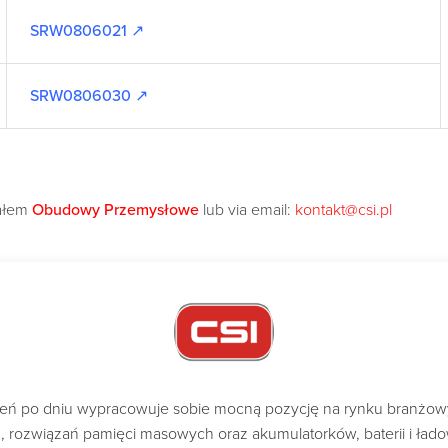
SRW0806021 ↗
SRW0806030 ↗
iałem
Obudowy Przemysłowe
lub via email:
kontakt@csi.pl
dzień po dniu wypracowuje sobie mocną pozycję na rynku branżo
ch, rozwiązań pamięci masowych oraz akumulatorków, baterii i ład