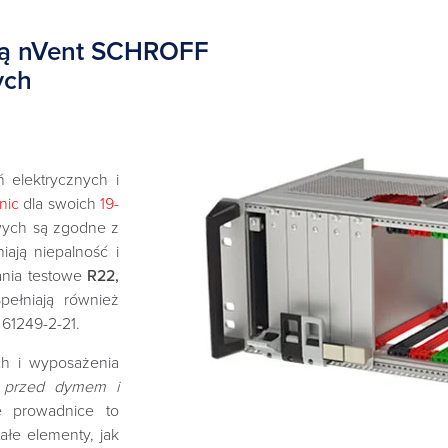
mą nVent SCHROFF
ch‎
 elektrycznych i
nic
dla swoich
19-
wych są zgodne z
ają niepalność i
ania testowe
R22,
pełniają również
61249-2-21.‎
h i wyposażenia
 przed dymem i
e prowadnice to
ałe elementy, jak