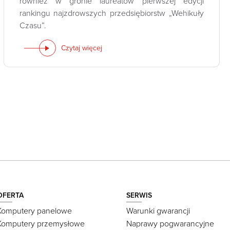
również w gronie laureatów pierwszej edycji
rankingu najzdrowszych przedsiębiorstw „Wehikuły
Czasu”.
Czytaj więcej
OFERTA
SERWIS
Komputery panelowe
Warunki gwarancji
Komputery przemysłowe
Naprawy pogwarancyjne