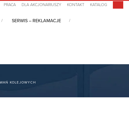
PRACA
DLA AKCJONARIUSZY
KONTAKT
KATALOG
SERWIS – REKLAMACJE
OWAŃ KOLEJOWYCH‎