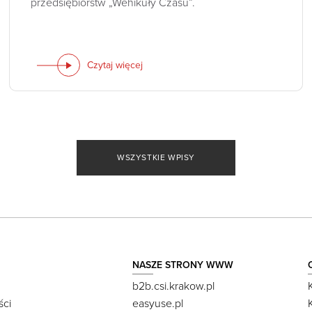
przedsiębiorstw „Wehikuły Czasu”.
Czytaj więcej
WSZYSTKIE WPISY
NASZE STRONY WWW
b2b.csi.krakow.pl
ści
easyuse.pl