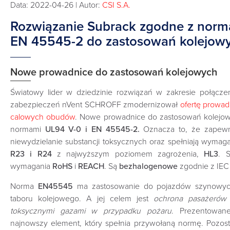
Data: 2022-04-26 | Autor:
CSI S.A.
Rozwiązanie Subrack zgodne z nor
EN 45545-2 do zastosowań kolejowy
Nowe prowadnice do zastosowań kolejowych
Światowy lider w dziedzinie rozwiązań w zakresie połączeń
zabezpieczeń nVent SCHROFF zmodernizował
ofertę prowad
calowych obudów
. Nowe prowadnice do zastosowań kolejo
normami
UL94 V-0 i EN 45545-2.
Oznacza to, że zapewni
niewydzielanie substancji toksycznych oraz spełniają wymag
R23 i R24
z najwyższym poziomem zagrożenia,
HL3
. S
wymagania
RoHS
i
REACH
. Są
bezhalogenowe
zgodnie z IEC 
Norma
EN45545
ma zastosowanie do pojazdów szynowyc
taboru kolejowego. A jej celem jest
ochrona pasażerów
toksycznymi gazami w przypadku pożaru
. Prezentowan
najnowszy element, który spełnia przywołaną normę. Pozost