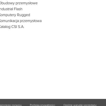
Obudowy przemysłowe
Industrial Flash
Komputery Rugged
Komunikacja przemysłowa
Katalog CSI S.A.
ważonego rozwoju
Polityka prywatności
Ogólne warunki sprzedaży