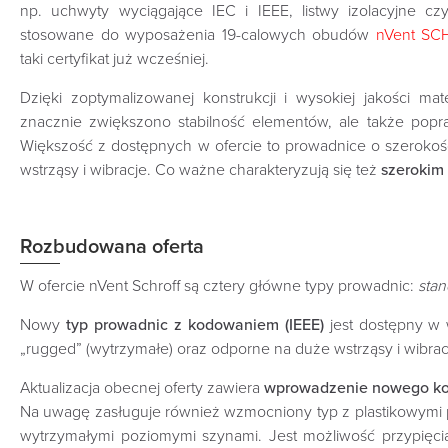
np. uchwyty wyciągające IEC i IEEE‎, listwy izolacyjne cz
stosowane do wyposażenia 19-calowych obudów
nVent SC
taki certyfikat już wcześniej.
‎Dzięki zoptymalizowanej konstrukcji i wysokiej jakości mate
znacznie zwiększono stabilność elementów, ale także pop
Większość z dostępnych w ofercie to prowadnice o szeroko
wstrząsy i wibracje. Co ważne charakteryzują się też
szerokim
Rozbudowana oferta
W ofercie nVent Schroff są cztery główne typy prowadnic:
stan
Nowy
typ prowadnic z kodowaniem (IEEE)
jest dostępny w 
„rugged” (wytrzymałe) oraz odporne na duże wstrząsy i wibrac
Aktualizacja obecnej oferty zawiera
wprowadzenie nowego ko
Na uwagę zasługuje również wzmocniony typ z ‎plastikowymi 
wytrzymałymi poziomymi szynami‎‎. Jest możliwość przypięc