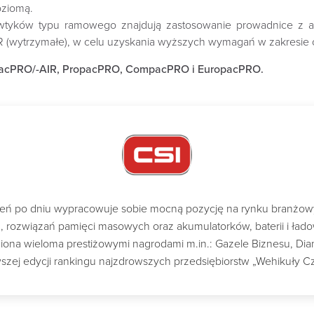
oziomą.
 wtyków typu ramowego znajdują zastosowanie prowadnice z a
 R (wytrzymałe), w celu uzyskania wyższych wymagań w zakresie o
acPRO/-AIR, PropacPRO, CompacPRO i EuropacPRO.‎
dzień po dniu wypracowuje sobie mocną pozycję na rynku branżo
ch, rozwiązań pamięci masowych oraz akumulatorków, baterii i ład
a wieloma prestiżowymi nagrodami m.in.: Gazele Biznesu, Diame
szej edycji rankingu najzdrowszych przedsiębiorstw „Wehikuły C