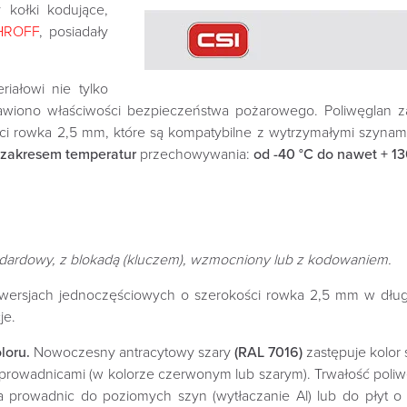
y kołki kodujące,
HROFF
, posiadały
riałowi nie tylko
rawiono właściwości bezpieczeństwa pożarowego. Poliwęglan z
ści rowka 2,5 mm, które są kompatybilne z wytrzymałymi szyna
 zakresem
temperatur
przechowywania:
od -40 °C do nawet + 130
dardowy, z blokadą (kluczem), wzmocniony lub z kodowaniem.
wersjach jednoczęściowych o szerokości rowka 2,5 mm w dług
je.
loru.
Nowoczesny antracytowy szary
(RAL 7016)
zastępuje kolor 
prowadnicami (w kolorze czerwonym lub szarym). Trwałość poliwę
ia prowadnic do poziomych szyn (wytłaczanie Al) lub do płyt o