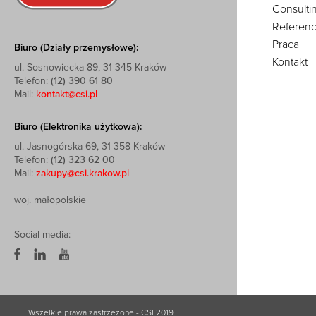
Consulti
Referenc
Praca
Biuro (Działy przemysłowe):
Kontakt
ul. Sosnowiecka 89, 31-345 Kraków
Telefon:
(12) 390 61 80
Mail:
kontakt@csi.pl
Biuro (Elektronika użytkowa):
ul. Jasnogórska 69, 31-358 Kraków
Telefon:
(12) 323 62 00
Mail:
zakupy@csi.krakow.pl
woj. małopolskie
Social media:
Wszelkie prawa zastrzeżone - CSI 2019