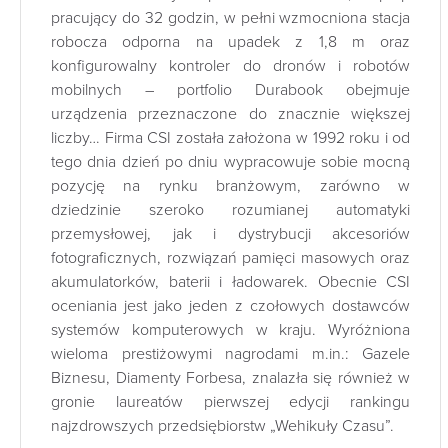
pracujący do 32 godzin, w pełni wzmocniona stacja
robocza odporna na upadek z 1,8 m oraz
konfigurowalny kontroler do dronów i robotów
mobilnych – portfolio Durabook obejmuje
urządzenia przeznaczone do znacznie większej
liczby… Firma CSI została założona w 1992 roku i od
tego dnia dzień po dniu wypracowuje sobie mocną
pozycję na rynku branżowym, zarówno w
dziedzinie szeroko rozumianej automatyki
przemysłowej, jak i dystrybucji akcesoriów
fotograficznych, rozwiązań pamięci masowych oraz
akumulatorków, baterii i ładowarek. Obecnie CSI
oceniania jest jako jeden z czołowych dostawców
systemów komputerowych w kraju. Wyróżniona
wieloma prestiżowymi nagrodami m.in.: Gazele
Biznesu, Diamenty Forbesa, znalazła się również w
gronie laureatów pierwszej edycji rankingu
najzdrowszych przedsiębiorstw „Wehikuły Czasu”.