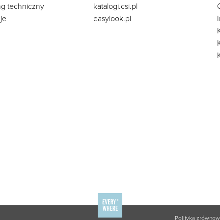
ng techniczny
katalogi.csi.pl
je
easylook.pl
Polityka zrówno