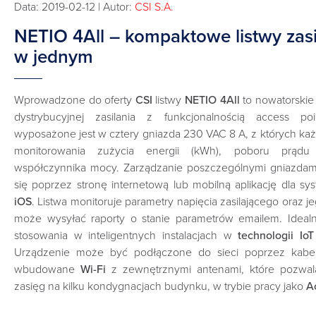
Data: 2019-02-12 | Autor:
CSI S.A.
NETIO 4All – kompaktowe listwy zasil
w jednym
Wprowadzone do oferty
CSI
listwy
NETIO 4All
to nowatorskie 
dystrybucyjnej zasilania z funkcjonalnością access po
wyposażone jest w cztery gniazda 230 VAC 8 A, z których k
monitorowania zużycia energii (kWh), poboru prądu
współczynnika mocy. Zarządzanie poszczególnymi gniazd
się poprzez stronę internetową lub mobilną aplikację dla 
iOS
. Listwa monitoruje parametry napięcia zasilającego oraz je
może wysyłać raporty o stanie parametrów emailem. Idealn
stosowania w inteligentnych instalacjach w
technologii Io
Urządzenie może być podłączone do sieci poprzez kab
wbudowane
Wi-Fi
z zewnętrznymi antenami, które pozwal
zasięg na kilku kondygnacjach budynku, w trybie pracy jako
A