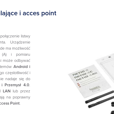
ające i acces point
połączenie listwy
inta. Urządzenie
ażde ma możliwość
 (A) i pomiaru
ami może odbywać
systemów
Android i
go częstotliwość i
ie nadaje się do
T i Przemysł 4.0
.
el
LAN
lub przez
ają na poprawny
ccess Point
.