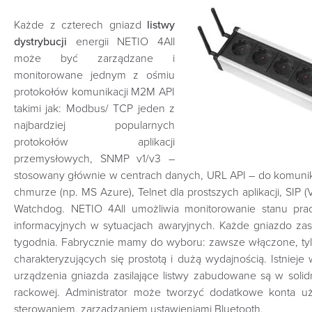
Każde z czterech gniazd
listwy
dystrybucji
energii NETIO 4All
może być zarządzane i
monitorowane jednym z ośmiu
protokołów komunikacji M2M API
takimi jak: Modbus/ TCP jeden z
najbardziej popularnych
protokołów aplikacji
przemysłowych, SNMP v1/v3 –
stosowany głównie w centrach danych, URL API – do komunik
chmurze (np. MS Azure), Telnet dla prostszych aplikacji, SIP
Watchdog. NETIO 4All umożliwia monitorowanie stanu prac
informacyjnych w sytuacjach awaryjnych. Każde gniazdo za
tygodnia. Fabrycznie mamy do wyboru: zawsze włączone, ty
charakteryzujących się prostotą i dużą wydajnością. Istniej
urządzenia gniazda zasilające listwy zabudowane są w sol
rackowej. Administrator może tworzyć dodatkowe konta uży
sterowaniem, zarządzaniem ustawieniami Bluetooth.