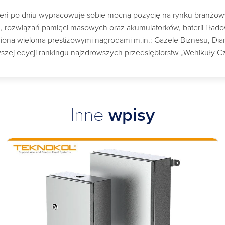
dzień po dniu wypracowuje sobie mocną pozycję na rynku branżo
ch, rozwiązań pamięci masowych oraz akumulatorków, baterii i ład
a wieloma prestiżowymi nagrodami m.in.: Gazele Biznesu, Diame
szej edycji rankingu najzdrowszych przedsiębiorstw „Wehikuły C
Inne
wpisy