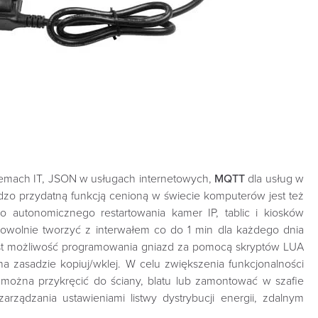
temach IT, JSON w usługach internetowych,
MQTT
dla usług w
ardzo przydatną funkcją cenioną w świecie komputerów jest też
 autonomicznego restartowania kamer IP, tablic i kiosków
owolnie tworzyć z interwałem co do 1 min dla każdego dnia
est możliwość programowania gniazd za pomocą skryptów LUA
na zasadzie kopiuj/wklej. W celu zwiększenia funkcjonalności
można przykręcić do ściany, blatu lub zamontować w szafie
ządzania ustawieniami listwy dystrybucji energii, zdalnym