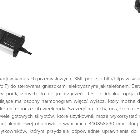
acji w kamerach przemysłowych, XML poprzez http/https w sys
 (VoIP) do sterowania gniazdkami elektrycznymi jak telefonem. B
y podłączonych do niego urządzeń. Jest to idealna opcja do
silające ma osobny harmonogram włącz/ wyłącz, który można d
lko dni robocze lub weekendy. Szczególną cechą urządzenia j
e wiele gotowych skryptów, które użytkownik może wykorzystać 
idnej aluminiowej obudowie o wymiarach 340×58×90 mm, którą 
tkowników, którym przydziela odpowiednie uprawnienia do zar