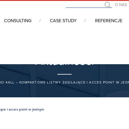
O NAS
CONSULTING
CASE STUDY
REFERENCJE
Aktualności
IO 4ALL – KOMPAKTOWE LISTWY ZASILAJĄCE I ACCES POINT W JE
jące i acces point w jednym