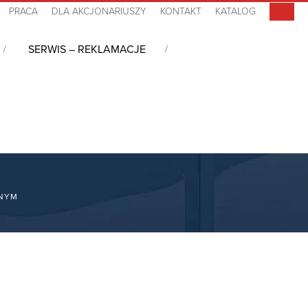
PRACA
DLA AKCJONARIUSZY
KONTAKT
KATALOG
SERWIS – REKLAMACJE
DNYM