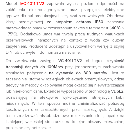
Model
IVC-4011-T-V2
zapewnia wysoki poziom odporności na
zakłócenia elektromagnetyczne oraz przepięcia elektryczne
typowe dla hal produkcyjnych czy szaf sterowniczych. Obudowa
klasy przemysłowej
ze stopniem ochrony IP30
zapewnia
niezawodność pracy w rozszerzonym zakresie temperatur (
-40°C ~
+75°C
). Dodatkowo umożliwia trwałą pracę trudnych warunkach
przemysłowych, narażonych na kontakt z wodą czy dużym
zapyleniem. Producent udostępnia użytkownikom wersję z szyną
DIN lub uchwytem do montażu na ścianie.
Do zwiększania zasięgu
IVC-4011-T-V2
obsługuje
szybkość
transmisji danych do 100Mb/s
przy jednoczesnym zachowaniu
stabilności połączenia
na dystansie do 300 metrów
. Jest to
szczególnie istotne w rozległych obiektach przemysłowych, gdzie
tradycyjne metody okablowania mogą okazać się niewystarczające
lub nieekonomiczne. Extender wyposażono w technologię
VDSL2
,
pozwalającą na efektywne wykorzystanie istniejących kabli
miedzianych. W ten sposób można zminimalizować potrzebę
kosztownych oraz czasochłonnych prac instalacyjnych. A dzięki
temu zrealizować niskobudżetowe rozszerzanie sieci, oparte na
istniejącej wcześniej strukturze, na kolejne obszary mieszkalne,
publiczne czy hotelarskie.