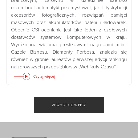
branżowym, zarówno w dziedzinie szeroko
rozumianej automatyki przemysłowej, jak i dystrybucji
akcesoriów fotograficznych, rozwiązań pamięci
masowych oraz akumulatorków, baterii i ładowarek.
Obecnie CSI oceniania jest jako jeden z czołowych
dostawców systemów komputerowych w kraju.
Wyróżniona wieloma prestiżowymi nagrodami m.in.:
Gazele Biznesu, Diamenty Forbesa, znalazła się
również w gronie laureatów pierwszej edycji rankingu
najzdrowszych przedsiębiorstw „Wehikuły Czasu”.
Czytaj więcej
WSZYSTKIE WPISY