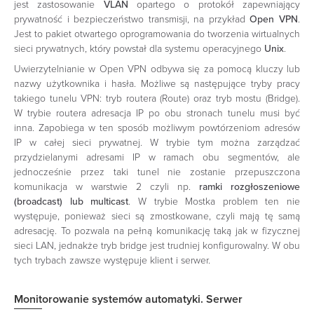
jest zastosowanie
VLAN
opartego o protokół zapewniający
prywatność i bezpieczeństwo transmisji, na przykład
Open VPN
.
Jest to pakiet otwartego oprogramowania do tworzenia wirtualnych
sieci prywatnych, który powstał dla systemu operacyjnego
Unix
.
Uwierzytelnianie w Open VPN odbywa się za pomocą kluczy lub
nazwy użytkownika i hasła. Możliwe są następujące tryby pracy
takiego tunelu VPN: tryb routera (Route) oraz tryb mostu (Bridge).
W trybie routera adresacja IP po obu stronach tunelu musi być
inna. Zapobiega w ten sposób możliwym powtórzeniom adresów
IP w całej sieci prywatnej. W trybie tym można zarządzać
przydzielanymi adresami IP w ramach obu segmentów, ale
jednocześnie przez taki tunel nie zostanie przepuszczona
komunikacja w warstwie 2 czyli np.
ramki rozgłoszeniowe
(broadcast) lub multicast
. W trybie Mostka problem ten nie
występuje, ponieważ sieci są zmostkowane, czyli mają tę samą
adresację. To pozwala na pełną komunikację taką jak w fizycznej
sieci LAN, jednakże tryb bridge jest trudniej konfigurowalny. W obu
tych trybach zawsze występuje klient i serwer.
Monitorowanie systemów automatyki. Serwer