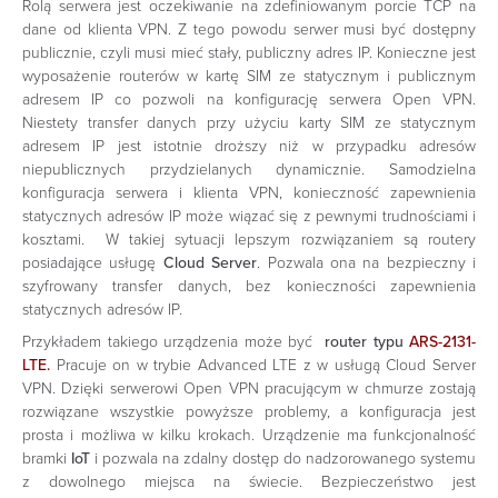
Rolą serwera jest oczekiwanie na zdefiniowanym porcie TCP na
dane od klienta VPN. Z tego powodu serwer musi być dostępny
publicznie, czyli musi mieć stały, publiczny adres IP. Konieczne jest
wyposażenie routerów w kartę SIM ze statycznym i publicznym
adresem IP co pozwoli na konfigurację serwera Open VPN.
Niestety transfer danych przy użyciu karty SIM ze statycznym
adresem IP jest istotnie droższy niż w przypadku adresów
niepublicznych przydzielanych dynamicznie. Samodzielna
konfiguracja serwera i klienta VPN, konieczność zapewnienia
statycznych adresów IP może wiązać się z pewnymi trudnościami i
kosztami. W takiej sytuacji lepszym rozwiązaniem są routery
posiadające usługę
Cloud Server
. Pozwala ona na bezpieczny i
szyfrowany transfer danych, bez konieczności zapewnienia
statycznych adresów IP.
Przykładem takiego urządzenia może być
router typu
ARS-2131-
LTE.
Pracuje on w trybie Advanced LTE z w usługą Cloud Server
VPN. Dzięki serwerowi Open VPN pracującym w chmurze zostają
rozwiązane wszystkie powyższe problemy, a konfiguracja jest
prosta i możliwa w kilku krokach. Urządzenie ma funkcjonalność
bramki
IoT
i pozwala na zdalny dostęp do nadzorowanego systemu
z dowolnego miejsca na świecie. Bezpieczeństwo jest