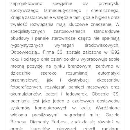
zaprojektowano specjalnie dla przemysłu
spożywczego, farmaceutycznego i chemicznego.
Znajdą zastosowanie wszędzie tam, gdzie higiena oraz
trwałość rozwiązania mają kluczowe znaczenie. W
specjalistycznych zastosowaniach standardowe
obudowy i panele sterownicze często nie spełniają
rygorystycznych wymagań środowiskowych.
Odpowiedzią… Firma CSI została założona w 1992
roku i od tego dnia dzień po dniu wypracowuje sobie
mocną pozycję na rynku branżowym, zarówno w
dziedzinie szeroko rozumianej automatyki
przemysłowej, jak i dystrybucji akcesoriów
fotograficznych, rozwiązań pamięci masowych oraz
akumulatorków, baterii i ładowarek. Obecnie CSI
oceniania jest jako jeden z czołowych dostawców
systemów komputerowych w kraju. Wyróżniona
wieloma prestiżowymi nagrodami m.in.: Gazele
Biznesu, Diamenty Forbesa, znalazła się również w
gronie laureatów pierwszej edycji rankingu