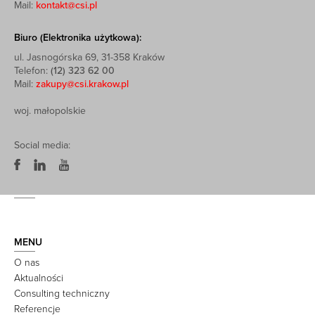
Mail:
kontakt@csi.pl
Biuro (Elektronika użytkowa):
ul. Jasnogórska 69, 31-358 Kraków
Telefon:
(12) 323 62 00
Mail:
zakupy@csi.krakow.pl
woj. małopolskie
Social media:
MENU
O nas
Aktualności
Consulting techniczny
Referencje