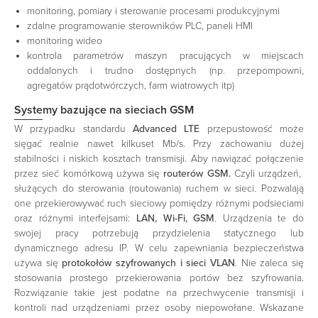
monitoring, pomiary i sterowanie procesami produkcyjnymi
zdalne programowanie sterowników PLC, paneli HMI
monitoring wideo
kontrola parametrów maszyn pracujących w miejscach
oddalonych i trudno dostępnych (np. przepompowni,
agregatów prądotwórczych, farm wiatrowych itp)
Systemy bazujące na sieciach GSM
W przypadku standardu
Advanced LTE
przepustowość może
sięgać realnie nawet kilkuset Mb/s. Przy zachowaniu dużej
stabilności i niskich kosztach transmisji. Aby nawiązać połączenie
przez sieć komórkową używa się
routerów GSM.
Czyli urządzeń,
służących do sterowania (routowania) ruchem w sieci. Pozwalają
one przekierowywać ruch sieciowy pomiędzy różnymi podsieciami
oraz różnymi interfejsami:
LAN, Wi-Fi, GSM
. Urządzenia te do
swojej pracy potrzebują przydzielenia statycznego lub
dynamicznego adresu IP. W celu zapewniania bezpieczeństwa
używa się
protokołów szyfrowanych i sieci VLAN
. Nie zaleca się
stosowania prostego przekierowania portów bez szyfrowania.
Rozwiązanie takie jest podatne na przechwycenie transmisji i
kontroli nad urządzeniami przez osoby niepowołane. Wskazane