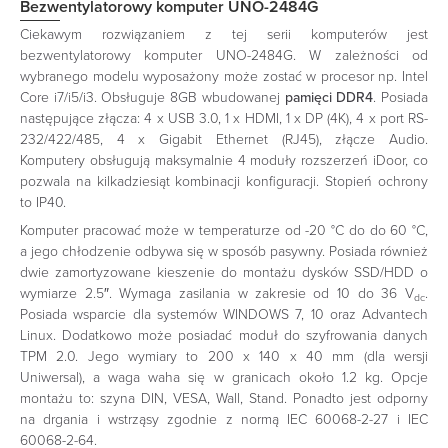
Bezwentylatorowy komputer UNO-2484G
Ciekawym rozwiązaniem z tej serii komputerów jest
bezwentylatorowy komputer UNO-2484G. W zależności od
wybranego modelu wyposażony może zostać w procesor np. Intel
Core i7/i5/i3. Obsługuje 8GB wbudowanej
pamięci DDR4
. Posiada
następujące złącza: 4 x USB 3.0, 1 x HDMI, 1 x DP (4K), 4 x port RS-
232/422/485, 4 x Gigabit Ethernet (RJ45), złącze Audio.
Komputery obsługują maksymalnie 4 moduły rozszerzeń iDoor, co
pozwala na kilkadziesiąt kombinacji konfiguracji. Stopień ochrony
to IP40.
Komputer pracować może w temperaturze od -20 °C do do 60 °C,
a jego chłodzenie odbywa się w sposób pasywny. Posiada również
dwie zamortyzowane kieszenie do montażu dysków SSD/HDD o
wymiarze 2.5″. Wymaga zasilania w zakresie od 10 do 36 V
.
dc
Posiada wsparcie dla systemów WINDOWS 7, 10 oraz Advantech
Linux. Dodatkowo może posiadać moduł do szyfrowania danych
TPM 2.0. Jego wymiary to 200 x 140 x 40 mm (dla wersji
Uniwersal), a waga waha się w granicach około 1.2 kg. Opcje
montażu to: szyna DIN, VESA, Wall, Stand. Ponadto jest odporny
na drgania i wstrząsy zgodnie z normą IEC 60068-2-27 i IEC
60068-2-64.