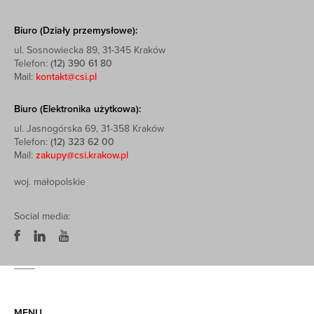
Biuro (Działy przemysłowe):
ul. Sosnowiecka 89, 31-345 Kraków
Telefon:
(12) 390 61 80
Mail:
kontakt@csi.pl
Biuro (Elektronika użytkowa):
ul. Jasnogórska 69, 31-358 Kraków
Telefon:
(12) 323 62 00
Mail:
zakupy@csi.krakow.pl
woj. małopolskie
Social media:
MENU