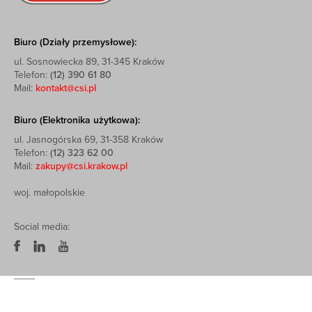
Biuro (Działy przemysłowe):
ul. Sosnowiecka 89, 31-345 Kraków
Telefon:
(12) 390 61 80
Mail:
kontakt@csi.pl
Biuro (Elektronika użytkowa):
ul. Jasnogórska 69, 31-358 Kraków
Telefon:
(12) 323 62 00
Mail:
zakupy@csi.krakow.pl
woj. małopolskie
Social media: