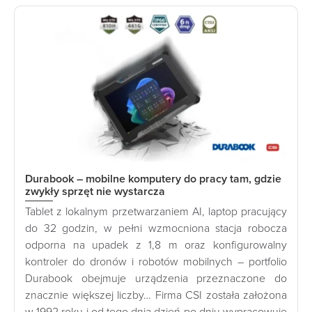
Durabook – mobilne komputery do pracy tam, gdzie
zwykły sprzęt nie wystarcza
Tablet z lokalnym przetwarzaniem AI, laptop pracujący
do 32 godzin, w pełni wzmocniona stacja robocza
odporna na upadek z 1,8 m oraz konfigurowalny
kontroler do dronów i robotów mobilnych – portfolio
Durabook obejmuje urządzenia przeznaczone do
znacznie większej liczby… Firma CSI została założona
w 1992 roku i od tego dnia dzień po dniu wypracowuje