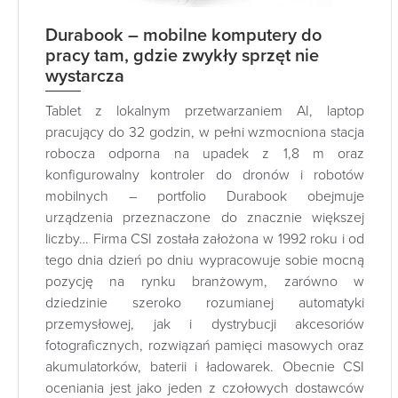
Durabook – mobilne komputery do
pracy tam, gdzie zwykły sprzęt nie
wystarcza
Tablet z lokalnym przetwarzaniem AI, laptop
pracujący do 32 godzin, w pełni wzmocniona stacja
robocza odporna na upadek z 1,8 m oraz
konfigurowalny kontroler do dronów i robotów
mobilnych – portfolio Durabook obejmuje
urządzenia przeznaczone do znacznie większej
liczby… Firma CSI została założona w 1992 roku i od
tego dnia dzień po dniu wypracowuje sobie mocną
pozycję na rynku branżowym, zarówno w
dziedzinie szeroko rozumianej automatyki
przemysłowej, jak i dystrybucji akcesoriów
fotograficznych, rozwiązań pamięci masowych oraz
akumulatorków, baterii i ładowarek. Obecnie CSI
oceniania jest jako jeden z czołowych dostawców