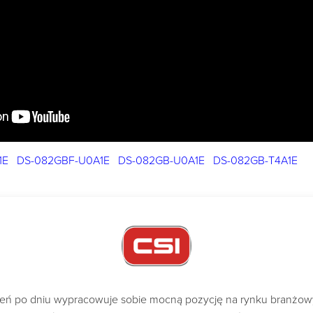
1E
DS-082GBF-U0A1E
DS-082GB-U0A1E
DS-082GB-T4A1E
dzień po dniu wypracowuje sobie mocną pozycję na rynku branżo