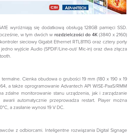
E wyróżniają się dodatkową obsługą 128GB pamięci SSD.
nocześnie, w tym dwóch w
rozdzielczości do 4K
(3840 x 2160)
troler sieciowy Gigabit Ethernet RTL8111G oraz cztery porty
edno wyjście Audio (SPDIF/Line-out/ Mic-in) oraz dwa złącza
tooth.
 termalne. Cienka obudowa o grubości 19 mm (180 x 190 x 19
10 x64, a także oprogramowanie Advantech API WISE-PaaS/RMM
 zdalne monitorowanie stanu urządzenia, jak i zarządzanie
warii automatycznie przeprowadza restart. Player można
C, a zasilanie wynosi 19 V DC.
awców z odbiorcami. Inteligentne rozwiązania Digital Signage