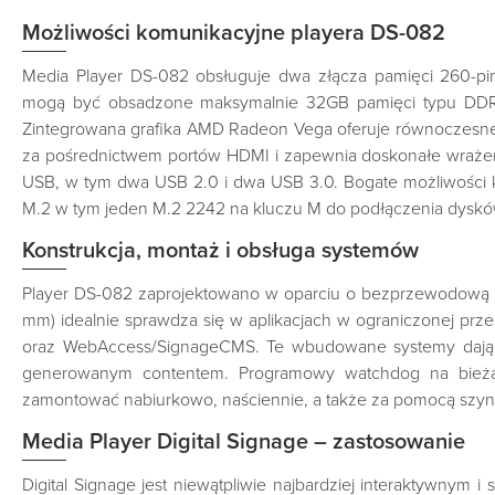
Możliwości komunikacyjne playera DS-082
Media Player DS-082 obsługuje dwa złącza pamięci 260-p
mogą być obsadzone maksymalnie 32GB pamięci typu DDR
Zintegrowana grafika AMD Radeon Vega oferuje równoczesne 
za pośrednictwem portów HDMI i zapewnia doskonałe wrażenia
USB, w tym dwa USB 2.0 i dwa USB 3.0. Bogate możliwości ko
M.2 w tym jeden M.2 2242 na kluczu M do podłączenia dysków 
Konstrukcja, montaż i obsługa systemów
Player DS-082 zaprojektowano w oparciu o bezprzewodową ko
mm) idealnie sprawdza się w aplikacjach w ograniczonej pr
oraz WebAccess/SignageCMS. Te wbudowane systemy dają sze
generowanym contentem. Programowy watchdog na bieżąco
zamontować nabiurkowo, naściennie, a także za pomocą szyny 
Media Player Digital Signage – zastosowanie
Digital Signage jest niewątpliwie najbardziej interaktywnym