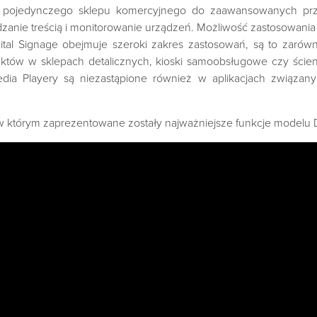
 pojedynczego sklepu komercyjnego do zaawansowanych przem
anie treścią i monitorowanie urządzeń. Możliwość zastosowan
tal Signage obejmuje szeroki zakres zastosowań, są to zarówno
któw w sklepach detalicznych, kioski samoobsługowe czy ście
Media Playery są niezastąpione również w aplikacjach związan
 w którym zaprezentowane zostały najważniejsze funkcje model