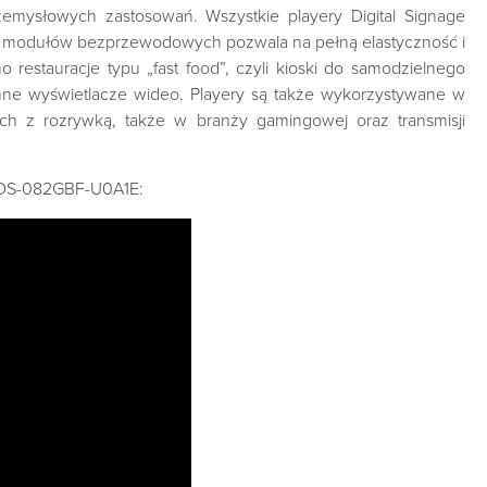
ysłowych zastosowań. Wszystkie playery Digital Signage
ia modułów bezprzewodowych pozwala na pełną elastyczność i
 restauracje typu „fast food”, czyli kioski do samodzielnego
nne wyświetlacze wideo. Playery są także wykorzystywane w
ych z rozrywką, także w branży gamingowej oraz transmisji
u DS-082GBF-U0A1E: