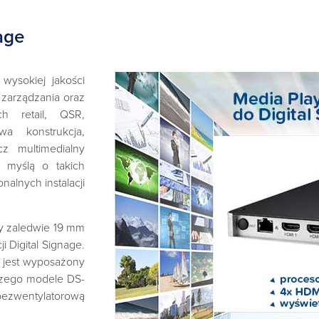
age
wysokiej jakości
 zarządzania oraz
h retail, QSR,
wa konstrukcja,
z multimedialny
z myślą o takich
nalnych instalacji
cy zaledwie 19 mm
i Digital Signage.
 jest wyposażony
 czego modele DS-
ezwentylatorową