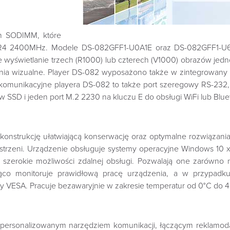
in SODIMM, które
4 2400MHz. Modele DS-082GFF1-U0A1E oraz DS-082GFF1-U6A1
wyświetlanie trzech (R1000) lub czterech (V1000) obrazów jed
 wizualne. Player DS-082 wyposażono także w zintegrowany kon
munikacyjne playera DS-082 to także port szeregowy RS-232, j
SSD i jeden port M.2 2230 na kluczu E do obsługi WiFi lub Blue
nstrukcję ułatwiającą konserwację oraz optymalne rozwiązania
zestrzeni. Urządzenie obsługuje systemy operacyjne Windows 
rokie możliwości zdalnej obsługi. Pozwalają one zarówno na
 monitoruje prawidłową pracę urządzenia, a w przypadku a
VESA. Pracuje bezawaryjnie w zakresie temperatur od 0°C do 40°
 i spersonalizowanym narzędziem komunikacji, łączącym reklamod