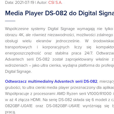
Data: 2021-07-19 | Autor:
CSI S.A.
Media Player DS-082 do Digital Sign
Współczesne systemy Digital Signage wymagają nie tylko 
obrazu 4K, ale również niezawodności, możliwości zdalnego
obsługi wielu ekranów jednocześnie. W środowiskac
transportowych i korporacyjnych liczy się kompakto
energooszczędność oraz stabilna praca 24/7. Odtwarzac
Advantech serii DS-082 został zaprojektowany właśnie 
wdrożeniach – jako ultra cienka, wydajna platforma do profesjo
Digital Signage.
Odtwarzacz multimedialny Advantech serii DS-082
, mierzą
grubości, to ultra cienki media player przeznaczony dla aplikacj
Współpracuje z procesorami AMD Ryzen serii V1000/R1000 i
w aż 4 złącza HDMI. Na serię DS-082 składa się 6 modeli z
082GBF-U0A1E oraz DS-082GBF-U6A1E wyróżniają się b
pracą.