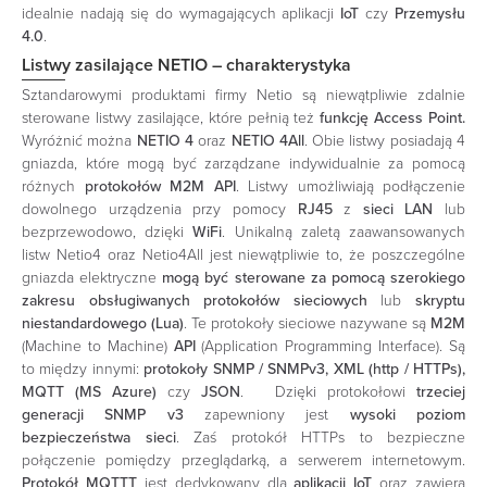
idealnie nadają się do wymagających aplikacji
IoT
czy
Przemysłu
4.0
.
Listwy zasilające NETIO
– charakterystyka
Sztandarowymi produktami firmy Netio są niewątpliwie zdalnie
sterowane listwy zasilające, które pełnią też
funkcję Access Point.
Wyróżnić można
NETIO 4
oraz
NETIO 4All
. Obie listwy posiadają 4
gniazda, które mogą być zarządzane indywidualnie za pomocą
różnych
protokołów M2M API
. Listwy umożliwiają podłączenie
dowolnego urządzenia przy pomocy
RJ45
z
sieci LAN
lub
bezprzewodowo, dzięki
WiFi
. Unikalną zaletą zaawansowanych
listw Netio4 oraz Netio4All jest niewątpliwie to, że poszczególne
gniazda elektryczne
mogą być sterowane za pomocą szerokiego
zakresu obsługiwanych protokołów sieciowych
lub
skryptu
niestandardowego (Lua)
. Te protokoły sieciowe nazywane są
M2M
(Machine to Machine)
API
(Application Programming Interface). Są
to między innymi:
protokoły SNMP / SNMPv3, XML (http / HTTPs),
MQTT (MS Azure)
czy
JSON
. Dzięki protokołowi
trzeciej
generacji SNMP v3
zapewniony jest
wysoki poziom
bezpieczeństwa sieci
. Zaś protokół HTTPs to bezpieczne
połączenie pomiędzy przeglądarką, a serwerem internetowym.
Protokół MQTTT
jest dedykowany dla
aplikacji IoT
oraz zawiera