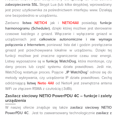
zabezpieczenia SSL.
Skrypt Lua (lub kilka skryptów), wprowadzany
jest przez użytkownika za pośrednictwem interfejsu www. Działają
one bezpośrednio w urządzeniu.
Zarówno
listwa
NETIO4
jak i
NETIO4All
posiadają
funkcje
harmonogramu (Scheduler)
, dzięki której możliwe jest sterowanie
czasowe każdego z gniazd. Włączanie i wyłączanie gniazd w
urządzeniach jest
całkowicie autonomiczne i nie wymaga
połączenia z Internetem
, ponieważ lista dat i godzin przełączania
gniazd jest przechowywana lokalnie w urządzeniu. Dzięki tej
funkcji możliwe jest znaczne ograniczenie czasu oraz energii.
Listwy wyposażone są w
funkcję WatchDog
, która monitoruje, czy
dany proces lub część systemu działa prawidłowo. Jeśli nie,
WatchDog restartuje proces. Pojęcie „
IP WatchDog
” odnosi się do
metody wykrywania, czy urządzenie IP działa prawidłowo. Cechą
odróżniającą
listwę
Netio 4All
od Netio4 jest zewnętrzna antena
WiFi ze złączem RSMA z czułością (-3dBi).
Zasilacz sieciowy
NETIO PowerPDU 4C
– funkcje i zalety
urządzenia
W naszej ofercie znajduje się także
zasilacz sieciowy NETIO
PowerPDU 4C
. Jest to zaawansowany technologicznie
zasilacz z