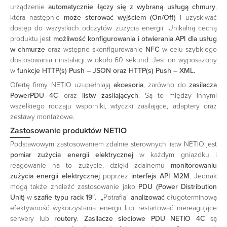
urządzenie
automatycznie łączy się z wybraną usługą chmury
,
która następnie
może sterować wyjściem (On/Off)
i uzyskiwać
dostęp do wszystkich odczytów zużycia energii. Unikalną cechą
produktu jest
możliwość konfigurowania i otwierania API dla usług
w chmurze
oraz wstępne skonfigurowanie
NFC
w celu szybkiego
dostosowania i instalacji w około 60 sekund. Jest on wyposażony
w
funkcje HTTP(s) Push – JSON oraz HTTP(s) Push – XML.
Ofertę firmy NETIO uzupełniają
akcesoria
, zarówno do
zasilacza
PowerPDU 4C
oraz
listw zasilających
. Są to między innymi
wszelkiego rodzaju wsporniki, wtyczki zasilające, adaptery oraz
zestawy montażowe.
Zastosowanie produktów NETIO
Podstawowym zastosowaniem zdalnie sterownych listw NETIO jest
pomiar zużycia energii elektrycznej
w każdym gniazdku i
reagowanie na to zużycie, dzięki zdalnemu
monitorowaniu
zużycia energii elektrycznej
poprzez
interfejs API M2M
. Jednak
mogą także znaleźć zastosowanie jako
PDU (Power Distribution
Unit)
w
szafie typu rack 19″.
„Potrafią”
analizować
długoterminową
efektywność wykorzystania energii lub restartować niereagujące
serwery lub
routery
.
Zasilacze sieciowe PDU NETIO 4C
są