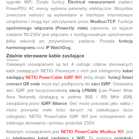
sygnale WiFi. Dzięki funkcji
Electrical measurement
zasilacz
PowerPDU 4C mierzy wybrane parametry elektryczne. Wszystkie
zmierzone wartości są wyświetlane w interfejsie internetowym
urządzenia i mogą być odczytywane przez
Modbus/TCP
. Funkcja
opóźnionego włączania (PowerUp state)
zapewnia, że wyjście
zasilania 110/230V jest włączane z konfigurowalnym opóźnieniem
(kilka sekund) po przywróceniu zasilania. Posiada
funkcję
harmonogramu
oraz
IP WatchDog.
Zdalnie sterowane kable zasilające
Ciekawym rozwiązaniem są też 4 rodzaje zdalnie sterowanych
kabli zasilających NETIO. Pierwszym z nich jest inteligentny
kabel
zasilający
NETIO PowerCable IQRF 901
, który dzięki
funkcji Smart
connect QR code
może być podłączony do
sieci IQRF
. Omawiana
sieć IQRF jest bezprzewodową
siecią LPWAN
(Low Power Wide
Area Network) działającą w paśmie 868 / 915 MHz (ISM),
zarządzaną przez
IQRF Alliance
. Sieć może pracować jako siatka i
może przesyłać małe ilości danych na zaskakująco duże
odległości. NETIO PowerCable IQRF 901 jest rozwiązaniem do
zdalnego sterowania i pomiaru gniazdek 230V.
Kolejnym rozwiązaniem jest
NETIO PowerCable Modbus 101
, jest
to
inteligentny kabel zasilający z WiFi
. Za pomocą
protokołu