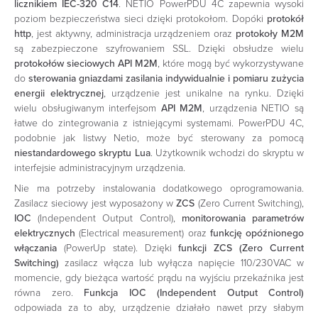
licznikiem IEC-320 C14
. NETIO PowerPDU 4C zapewnia wysoki
poziom bezpieczeństwa sieci dzięki protokołom. Dopóki
protokół
http
, jest aktywny, administracja urządzeniem oraz
protokoły M2M
są zabezpieczone szyfrowaniem SSL. Dzięki obsłudze wielu
protokołów sieciowych API M2M
, które mogą być wykorzystywane
do
sterowania gniazdami zasilania indywidualnie
i
pomiaru zużycia
energii elektrycznej
, urządzenie jest unikalne na rynku. Dzięki
wielu obsługiwanym interfejsom
API M2M
, urządzenia NETIO są
łatwe do zintegrowania z istniejącymi systemami. PowerPDU 4C,
podobnie jak listwy Netio, może być sterowany za pomocą
niestandardowego skryptu Lua
. Użytkownik wchodzi do skryptu w
interfejsie administracyjnym urządzenia.
Nie ma potrzeby instalowania dodatkowego oprogramowania.
Zasilacz sieciowy jest wyposażony w
ZCS
(Zero Current Switching),
IOC
(Independent Output Control),
monitorowania parametrów
elektrycznych
(Electrical measurement) oraz
funkcję opóźnionego
włączania
(PowerUp state). Dzięki
funkcji ZCS (Zero Current
Switching)
zasilacz włącza lub wyłącza napięcie 110/230VAC w
momencie, gdy bieżąca wartość prądu na wyjściu przekaźnika jest
równa zero.
Funkcja IOC (Independent Output Control)
odpowiada za to aby, urządzenie działało nawet przy słabym