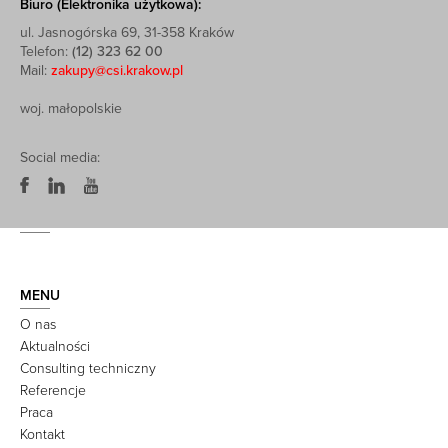
Biuro (Elektronika użytkowa):
ul. Jasnogórska 69, 31-358 Kraków
Telefon:
(12) 323 62 00
Mail:
zakupy@csi.krakow.pl
woj. małopolskie
Social media:
MENU
O nas
Aktualności
Consulting techniczny
Referencje
Praca
Kontakt