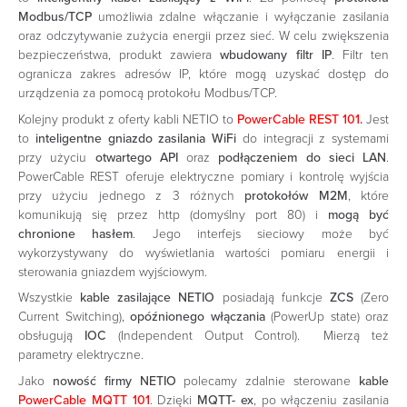
Modbus/TCP
umożliwia zdalne włączanie i wyłączanie zasilania
oraz odczytywanie zużycia energii przez sieć. W celu zwiększenia
bezpieczeństwa, produkt zawiera
wbudowany filtr IP
. Filtr ten
ogranicza zakres adresów IP, które mogą uzyskać dostęp do
urządzenia za pomocą protokołu Modbus/TCP.
Kolejny produkt z oferty kabli NETIO to
PowerCable REST 101
.
Jest
to
inteligentne gniazdo zasilania WiFi
do integracji z systemami
przy użyciu
otwartego API
oraz
podłączeniem do sieci LAN
.
PowerCable REST oferuje elektryczne pomiary i kontrolę wyjścia
przy użyciu jednego z 3 różnych
protokołów M2M
, które
komunikują się przez http (domyślny port 80) i
mogą być
chronione hasłem
. Jego interfejs sieciowy może być
wykorzystywany do wyświetlania wartości pomiaru energii i
sterowania gniazdem wyjściowym.
Wszystkie
kable zasilające NETIO
posiadają funkcje
ZCS
(Zero
Current Switching),
opóźnionego włączania
(PowerUp state) oraz
obsługują
IOC
(Independent Output Control). Mierzą też
parametry elektryczne.
Jako
nowość firmy NETIO
polecamy zdalnie sterowane
kable
PowerCable MQTT 101
. Dzięki
MQTT- ex
, po włączeniu zasilania