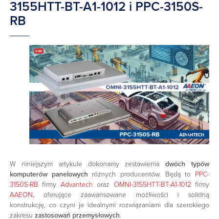
3155HTT-BT-A1-1012 i PPC-3150S-
RB
W niniejszym artykule dokonamy zestawienia
dwóch typów
komputerów panelowych
różnych producentów. Będą to
PPC-
3150S-RB
firmy
Advantech
oraz
OMNI-3155HTT-BT-A1-1012
firmy
AAEON
, oferujące zaawansowane możliwości i solidną
konstrukcję, co czyni je idealnymi rozwiązaniami dla szerokiego
zakresu
zastosowań przemysłowych
.