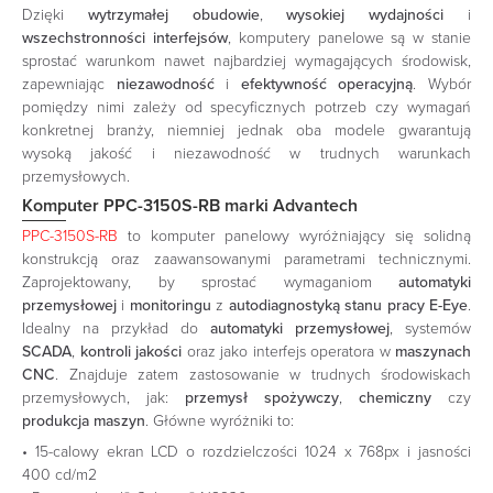
Dzięki
wytrzymałej obudowie
,
wysokiej wydajności
i
wszechstronności interfejsów
, komputery panelowe są w stanie
sprostać warunkom nawet najbardziej wymagających środowisk,
zapewniając
niezawodność
i
efektywność operacyjną
. Wybór
pomiędzy nimi zależy od specyficznych potrzeb czy wymagań
konkretnej branży, niemniej jednak oba modele gwarantują
wysoką jakość i niezawodność w trudnych warunkach
przemysłowych.
Komputer PPC-3150S-RB marki Advantech
PPC-3150S-RB
to komputer panelowy wyróżniający się solidną
konstrukcją oraz zaawansowanymi parametrami technicznymi.
Zaprojektowany, by sprostać wymaganiom
automatyki
przemysłowej
i
monitoringu
z
autodiagnostyką stanu pracy E-Eye
.
Idealny na przykład do
automatyki przemysłowej
, systemów
SCADA
,
kontroli jakości
oraz jako interfejs operatora w
maszynach
CNC
. Znajduje zatem zastosowanie w trudnych środowiskach
przemysłowych, jak:
przemysł spożywczy
,
chemiczny
czy
produkcja maszyn
. Główne wyróżniki to:
• 15-calowy ekran LCD o rozdzielczości 1024 x 768px i jasności
400 cd/m2