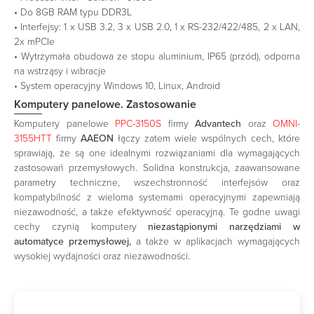
• Do 8GB RAM typu DDR3L
• Interfejsy: 1 x USB 3.2, 3 x USB 2.0, 1 x RS-232/422/485, 2 x LAN,
2x mPCIe
• Wytrzymała obudowa ze stopu aluminium, IP65 (przód), odporna
na wstrząsy i wibracje
• System operacyjny Windows 10, Linux, Android
Komputery panelowe. Zastosowanie
Komputery panelowe
PPC-3150S
firmy
Advantech
oraz
OMNI-
3155HTT
firmy
AAEON
łączy zatem wiele wspólnych cech, które
sprawiają, że są one idealnymi rozwiązaniami dla wymagających
zastosowań przemysłowych. Solidna konstrukcja, zaawansowane
parametry techniczne, wszechstronność interfejsów oraz
kompatybilność z wieloma systemami operacyjnymi zapewniają
niezawodność, a także efektywność operacyjną. Te godne uwagi
cechy czynią komputery
niezastąpionymi narzędziami w
automatyce przemysłowej,
a także w aplikacjach wymagających
wysokiej wydajności oraz niezawodności.