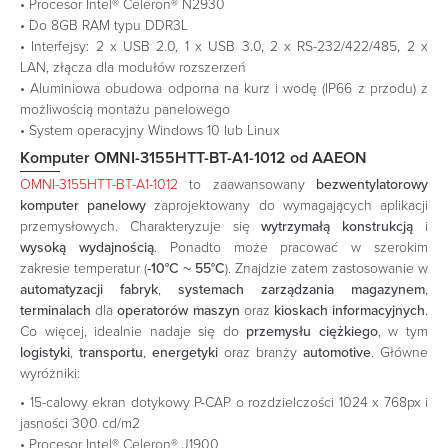
• Procesor Intel® Celeron® N2930
• Do 8GB RAM typu DDR3L
• Interfejsy: 2 x USB 2.0, 1 x USB 3.0, 2 x RS-232/422/485, 2 x
LAN, złącza dla modułów rozszerzeń
• Aluminiowa obudowa odporna na kurz i wodę (IP66 z przodu) z
możliwością montażu panelowego
• System operacyjny Windows 10 lub Linux
Komputer OMNI-3155HTT-BT-A1-1012 od AAEON
OMNI-3155HTT-BT-A1-1012
to zaawansowany
bezwentylatorowy
komputer panelowy
zaprojektowany do wymagających aplikacji
przemysłowych. Charakteryzuje się
wytrzymałą konstrukcją
i
wysoką wydajnością
. Ponadto może pracować w szerokim
zakresie temperatur (
-10°C ~ 55°C
). Znajdzie zatem zastosowanie w
automatyzacji fabryk
,
systemach zarządzania magazynem
,
terminalach
dla
operatorów maszyn
oraz
kioskach informacyjnych
.
Co więcej, idealnie nadaje się do
przemysłu ciężkiego
, w tym
logistyki
,
transportu
,
energetyki
oraz branży
automotive
. Główne
wyróżniki:
• 15-calowy ekran dotykowy P-CAP o rozdzielczości 1024 x 768px i
jasności 300 cd/m2
• Procesor Intel® Celeron® J1900