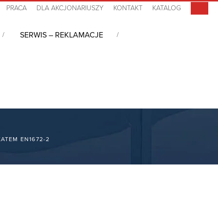
PRACA
DLA AKCJONARIUSZY
KONTAKT
KATALOG
SERWIS – REKLAMACJE
KATEM EN1672-2