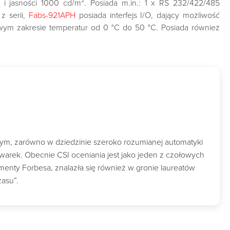
i jasności 1000 cd/m². Posiada m.in.: 1 x RS 232/422/485
z serii,
Fabs-921APH
posiada interfejs I/O, dający możliwość
wym zakresie temperatur od 0 °C do 50 °C. Posiada również
wym, zarówno w dziedzinie szeroko rozumianej automatyki
owarek. Obecnie CSI oceniania jest jako jeden z czołowych
nty Forbesa, znalazła się również w gronie laureatów
zasu”.