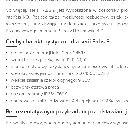
Co więcej, seria FABS-9 jest wyposażona w doskonały pro
interfejs I/O. Posiada także możliwości rozbudowy, dzięki
rozszerzeń, umożliwiając modernizację przemysłu spo
Przemysłowego Internetu Rzeczy
i Przemysłu 4.0.
Cechy charakterystyczne dla serii Fabs-9:
procesor 7 generacji Intel Core i3/i5/i7
szeroki zakres przekątnych: 12,1” -21,5”
monitor: dotykowy rezystancyjny/pojemnościowy lub szkło z
szeroki zakres jasności monitora: 250-1000 cd/m2
wejście zasilania szerokokątnego: 9-36V
bezwentylatorowa praca
poziom ochrony IP66/ IP69K
obudowa ze stali nierdzewnej 304 (opcjonalnie 316)/ kwaso
Reprezentatywnym przykładem przedstawianej 
Bezwentylatorowy, wodoodporny komputer panelowy wyposażo