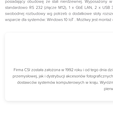
posiadający obudowę ze stali nierdzewnej. Wyposażony w 
standardowo RS 232 (złącze M12), 1 x GbE LAN, 2 x USB 3.
swobodnej rozbudowy wg potrzeb o dodatkowe sloty rozszer
wsparcie dla systemów: Windows 10 IoT . Możliwy jest monta
Firma CSI została założona w 1992 roku i od tego dnia 
przemysłowej, jak i dystrybucji akcesoriów fotograficzny
dostawców systemów komputerowych w kraju. Wyróżnion
pierw