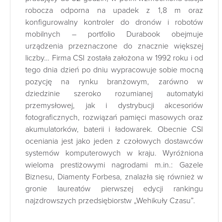
robocza odporna na upadek z 1,8 m oraz
konfigurowalny kontroler do dronów i robotów
mobilnych – portfolio Durabook obejmuje
urządzenia przeznaczone do znacznie większej
liczby… Firma CSI została założona w 1992 roku i od
tego dnia dzień po dniu wypracowuje sobie mocną
pozycję na rynku branżowym, zarówno w
dziedzinie szeroko rozumianej automatyki
przemysłowej, jak i dystrybucji akcesoriów
fotograficznych, rozwiązań pamięci masowych oraz
akumulatorków, baterii i ładowarek. Obecnie CSI
oceniania jest jako jeden z czołowych dostawców
systemów komputerowych w kraju. Wyróżniona
wieloma prestiżowymi nagrodami m.in.: Gazele
Biznesu, Diamenty Forbesa, znalazła się również w
gronie laureatów pierwszej edycji rankingu
najzdrowszych przedsiębiorstw „Wehikuły Czasu”.