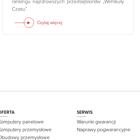
rankingu najzdrowszych przedsiębiorstw „Wehikuły
Czasu”.
Czytaj więcej
OFERTA
SERWIS
Komputery panelowe
Warunki gwarancji
Komputery przemysłowe
Naprawy pogwarancyjne
Obudowy przemysłowe