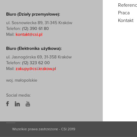
Referenc
Praca
Biuro (Działy przemysłowe):
Kontakt
ul. Sosnowiecka 89, 31-345 Kraków
Telefon:
(12) 390 61 80
Mail:
kontakt@csi.pl
Biuro (Elektronika użytkowa):
ul. Jasnogórska 69, 31-358 Kraków
Telefon:
(12) 323 62 00
Mail:
zakupy@csi.krakow.pl
woj. małopolskie
Social media:
Wszelkie prawa zastrzeżone - CSI 2019