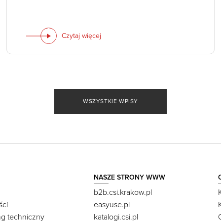
Czytaj więcej
WSZYSTKIE WPISY
NASZE STRONY WWW
b2b.csi.krakow.pl
ści
easyuse.pl
ng techniczny
katalogi.csi.pl