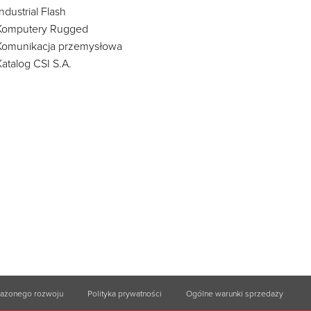
Industrial Flash
Komputery Rugged
Komunikacja przemysłowa
Katalog CSI S.A.
ważonego rozwoju
Polityka prywatności
Ogólne warunki sprzedaży