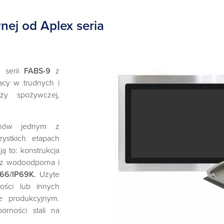
nej od Aplex seria
z serii
FABS-9
z
acy w trudnych i
nży spożywczej,
łynów jednym z
ystkich etapach
 to: konstrukcja
z wodoodporna i
P66/IP69K.
Użyte
ości lub innych
e produkcyjnym.
rności stali na
.