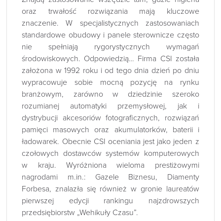
oraz trwałość rozwiązania mają kluczowe
znaczenie. W specjalistycznych zastosowaniach
standardowe obudowy i panele sterownicze często
nie spełniają rygorystycznych wymagań
środowiskowych. Odpowiedzią… Firma CSI została
założona w 1992 roku i od tego dnia dzień po dniu
wypracowuje sobie mocną pozycję na rynku
branżowym, zarówno w dziedzinie szeroko
rozumianej automatyki przemysłowej, jak i
dystrybucji akcesoriów fotograficznych, rozwiązań
pamięci masowych oraz akumulatorków, baterii i
ładowarek. Obecnie CSI oceniania jest jako jeden z
czołowych dostawców systemów komputerowych
w kraju. Wyróżniona wieloma prestiżowymi
nagrodami m.in.: Gazele Biznesu, Diamenty
Forbesa, znalazła się również w gronie laureatów
pierwszej edycji rankingu najzdrowszych
przedsiębiorstw „Wehikuły Czasu”.