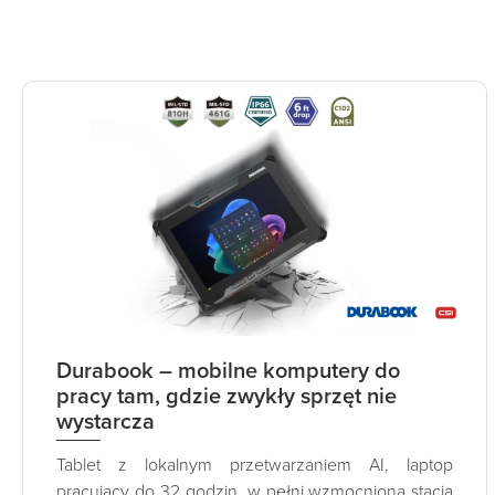
Durabook – mobilne komputery do
pracy tam, gdzie zwykły sprzęt nie
wystarcza
Tablet z lokalnym przetwarzaniem AI, laptop
pracujący do 32 godzin, w pełni wzmocniona stacja