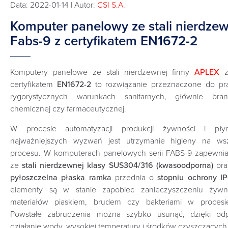
Data: 2022-01-14 | Autor:
CSI S.A.
Komputer panelowy ze stali nierdzew
Fabs-9 z certyfikatem EN1672-2
Komputery panelowe ze stali nierdzewnej firmy
APLEX
certyfikatem
EN1672-2
to rozwiązanie przeznaczone do pr
rygorystycznych warunkach sanitarnych, głównie bra
chemicznej czy farmaceutycznej.
W procesie automatyzacji produkcji żywności i p
najważniejszych wyzwań jest utrzymanie higieny na wsz
procesu. W komputerach panelowych serii FABS-9 zapewniają
ze
stali nierdzewnej klasy SUS304/316 (kwasoodporna)
ora
pyłoszczelna płaska ramka
przednia o
stopniu ochrony
I
elementy są w stanie zapobiec zanieczyszczeniu żywn
materiałów piaskiem, brudem czy bakteriami w procesi
Powstałe zabrudzenia można szybko usunąć, dzięki odpo
działanie wody, wysokiej temperatury i środków czyszczących