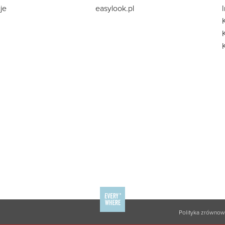
je
easylook.pl
Polityka zrówno