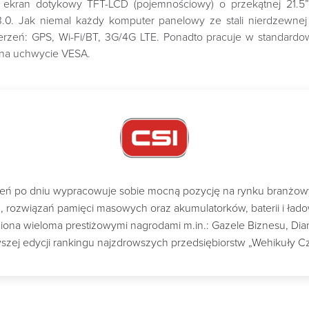
ekran dotykowy TFT-LCD (pojemnościowy) o przekątnej 21.5” 
0. Jak niemal każdy komputer panelowy ze stali nierdzewnej 
zeń: GPS, Wi-Fi/BT, 3G/4G LTE. Ponadto pracuje w standardo
ż na uchwycie VESA.
dzień po dniu wypracowuje sobie mocną pozycję na rynku branżo
ch, rozwiązań pamięci masowych oraz akumulatorków, baterii i ład
a wieloma prestiżowymi nagrodami m.in.: Gazele Biznesu, Diame
szej edycji rankingu najzdrowszych przedsiębiorstw „Wehikuły C