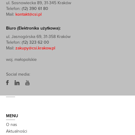
ul. Sosnowiecka 89, 31-345 Kraków
Telefon:
(12) 390 61 80
Mail:
kontakt@csi.pl
Biuro (Elektronika użytkowa):
ul. Jasnogórska 69, 31-358 Kraków
Telefon:
(12) 323 62 00
Mail:
zakupy@csi.krakow.pl
woj. małopolskie
Social media:
MENU
O nas
Aktualności