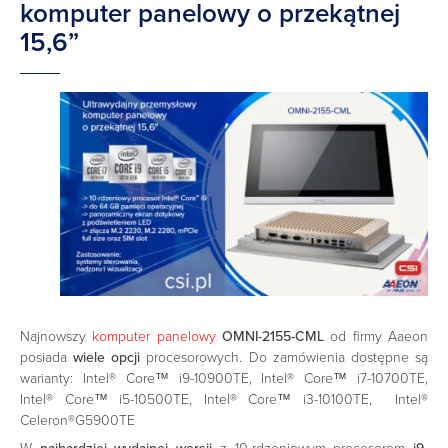
komputer panelowy o przekątnej
15,6”
Najnowszy
komputer panelowy
OMNI-2155-CML
od firmy Aaeon
posiada
wiele opcji
procesorowych. Do zamówienia dostępne są
warianty: Intel® Core™ i9-10900TE, Intel® Core™ i7-10700TE,
Intel® Core™ i5-10500TE, Intel® Core™ i3-10100TE, Intel®
Celeron®G5900TE