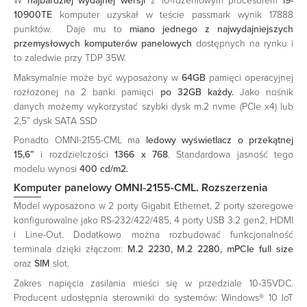
W
najbardziej wydajnej wersji
z 10-rdzeniowym procesorem
i9-
10900TE
komputer uzyskał w teście passmark wynik 17888
punktów. Daje mu to
miano jednego z najwydajniejszych
przemysłowych komputerów panelowych
dostępnych na rynku i
to zaledwie przy TDP 35W.
Maksymalnie może być wyposażony w
64GB
pamięci operacyjnej
rozłożonej na 2 banki pamięci
po 32GB każdy.
Jako nośnik
danych możemy wykorzystać szybki dysk m.2 nvme (PCIe x4) lub
2,5” dysk SATA SSD
Ponadto OMNI-2155-CML ma
ledowy wyświetlacz o przekątnej
15,6”
i rozdzielczości
1366 x 768
. Standardowa jasność tego
modelu wynosi
400 cd/m2.
Komputer panelowy OMNI-2155-CML. Rozszerzenia
Model wyposażono w 2 porty Gigabit Ethernet, 2 porty szeregowe
konfigurowalne jako RS-232/422/485, 4 porty USB 3.2 gen2, HDMI
i Line-Out. Dodatkowo można rozbudować funkcjonalność
terminala dzięki złączom:
M.2 2230, M.2 2280, mPCIe full size
oraz
SIM
slot.
Zakres napięcia zasilania mieści się w przedziale 10-35VDC.
Producent udostępnia sterowniki do systemów: Windows® 10 IoT