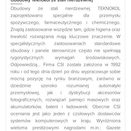
Obudowy Teknokol ze stali nierdzewnej
Obudowy ze stali nierdzewnej TEKNOKOL
zaprojektowano specjalnie dla przemysłu
spożywczego, farmaceutycznego i chemicznego.
Znajdą zastosowanie wszędzie tam, gdzie higiena oraz
trwałość rozwiązania mają kluczowe znaczenie. W
specjalistycznych zastosowaniach standardowe
obudowy i panele sterownicze często nie spełniają
rygorystycznych wymagań środowiskowych.
Odpowiedzią… Firma CSI została założona w 1992
roku i od tego dnia dzień po dniu wypracowuje sobie
mocną pozycję na rynku branżowym, zarówno w
dziedzinie szeroko rozumianej automatyki
przemysłowej, jak i dystrybucji akcesoriów
fotograficznych, rozwiązań pamięci masowych oraz
akumulatorków, baterii i ładowarek. Obecnie CSI
oceniania jest jako jeden z czołowych dostawców
systemów komputerowych w kraju. Wyróżniona
wieloma prestiżowymi nagrodami m.in.: Gazele