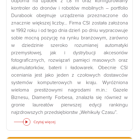
odporna na upadek z 1,8 m oraz konfigurowalny
kontroler do dronów i robotów mobilnych – portfolio
Durabook obejmuje urządzenia przeznaczone do
znacznie większej liczby… Firma CSI została założona
w 1992 roku i od tego dnia dzień po dniu wypracowuje
sobie mocną pozycję na rynku branżowym, zarówno
w dziedzinie szeroko rozumianej automatyki
przemysłowej, jak i dystrybucji akcesoriów
fotograficznych, rozwiązań pamięci masowych oraz
akumulatorków, baterii i ładowarek. Obecnie CSI
oceniania jest jako jeden z czołowych dostawców
systemów komputerowych w kraju. Wyróżniona
wieloma prestiżowymi nagrodami m.in.: Gazele
Biznesu, Diamenty Forbesa, znalazła się również w
gronie laureatów pierwszej edycji rankingu
najzdrowszych przedsiębiorstw „Wehikuły Czasu”.
Czytaj więcej