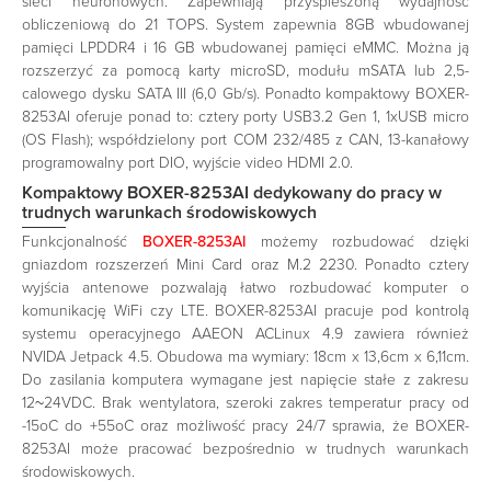
sieci neuronowych. Zapewniają przyspieszoną wydajność
obliczeniową do 21 TOPS. System zapewnia 8GB wbudowanej
pamięci LPDDR4 i 16 GB wbudowanej pamięci eMMC. Można ją
rozszerzyć za pomocą karty microSD, modułu mSATA lub 2,5-
calowego dysku SATA III (6,0 Gb/s). Ponadto kompaktowy BOXER-
8253AI oferuje ponad to: cztery porty USB3.2 Gen 1, 1xUSB micro
(OS Flash); współdzielony port COM 232/485 z CAN, 13-kanałowy
programowalny port DIO, wyjście video HDMI 2.0.
Kompaktowy BOXER-8253AI dedykowany do pracy w
trudnych warunkach środowiskowych
Funkcjonalność
BOXER-8253AI
możemy rozbudować dzięki
gniazdom rozszerzeń Mini Card oraz M.2 2230. Ponadto cztery
wyjścia antenowe pozwalają łatwo rozbudować komputer o
komunikację WiFi czy LTE. BOXER-8253AI pracuje pod kontrolą
systemu operacyjnego AAEON ACLinux 4.9 zawiera również
NVIDA Jetpack 4.5. Obudowa ma wymiary: 18cm x 13,6cm x 6,11cm.
Do zasilania komputera wymagane jest napięcie stałe z zakresu
12~24VDC. Brak wentylatora, szeroki zakres temperatur pracy od
-15oC do +55oC oraz możliwość pracy 24/7 sprawia, że BOXER-
8253AI może pracować bezpośrednio w trudnych warunkach
środowiskowych.