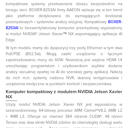
kompaktowe systemy przetwarzania obrazu bezpośrednio na
brzegu sieci. BOXER-8253AI firmy AAEON wpisuje się w ten trend
jako platforma dedykowana do wymagających środowisk
przemysłowych i systemów analizy wizyjnej. Kompaktowy
BOXER-
8253AI
to bezwentylatorowy komputer przemysłowy wyposażony
w moduł NVIDIA® Jetson Xavier™ NX wspomagający aplikacje AI
Edge.
W tym modelu mamy do dyspozycji trzy porty Ethernet w tym dwa
PoE/PSE (802.3at). Mogą zasilić urządzenia o łącznym
zapotrzebowaniu mocy do 60W. Nowością jest wejście HDMI 1.4
umożliwiając programistom i użytkownikom szybkie dodanie
analizy wizualnej opartej na AI do szerokiej gamy aplikacji. Należą
do nich m.in. systemy nadzoru NVR, skanery rentgenowskie i
urządzenia medyczne w punktach kontroli i bezpieczeństwa.
Komputer kompaktowy z modułem NVIDIA Jetson Xavier
NX
Użyty moduł NVIDIA Jetson Xavier NX jest wyposażony w
sześciordzeniowy, 64-bitowy procesor ARM Carmel®V8.2, 6MB L2
+ 4MB L3. Oferuje on również 384 rdzenie CUDA®, 48 rdzeni
Tensor oraz dwa silniki NVDIA zdolne do równoległej obsługi wielu