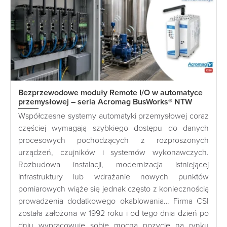
Bezprzewodowe moduły Remote I/O w automatyce
przemysłowej – seria Acromag BusWorks® NTW
Współczesne systemy automatyki przemysłowej coraz
częściej wymagają szybkiego dostępu do danych
procesowych pochodzących z rozproszonych
urządzeń, czujników i systemów wykonawczych.
Rozbudowa instalacji, modernizacja istniejącej
infrastruktury lub wdrażanie nowych punktów
pomiarowych wiąże się jednak często z koniecznością
prowadzenia dodatkowego okablowania… Firma CSI
została założona w 1992 roku i od tego dnia dzień po
dniu wypracowuje sobie mocną pozycję na rynku