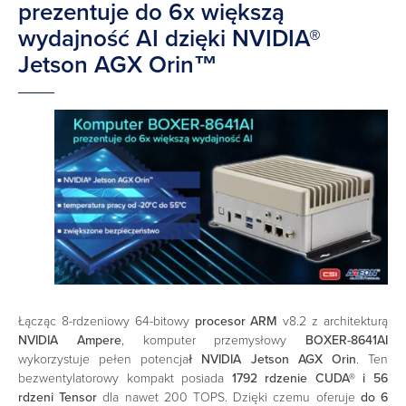
prezentuje do 6x większą
wydajność AI dzięki NVIDIA®
Jetson AGX Orin™
Łącząc 8-rdzeniowy 64-bitowy
procesor ARM
v8.2 z architekturą
NVIDIA Ampere
, komputer przemysłowy
BOXER-8641AI
wykorzystuje pełen potencja
ł NVIDIA Jetson AGX Orin
. Ten
bezwentylatorowy kompakt posiada
1792 rdzenie CUDA® i 56
rdzeni Tensor
dla nawet 200 TOPS. Dzięki czemu oferuje
do 6