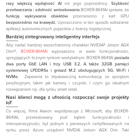
razy większą wydajność AI
niż jego poprzednicy.
Szybkość
przetwarzania
i
zdolność wnioskowania
BOXER-8641AI sprawia, że
funkcję wykrywania obiektów
przeniesiono z kart GPU
bezpośrednio na krawędź.
Uproszczono w ten sposób wdrażanie
aplikacji autonomicznych pojazdów z branży logistycznej.
Bardziej zintegrowany inteligentny interfejs
Aby nadać bardziej wszechstronny charakter NVIDIA® Jetson AGX
Orin®,
BOXER-8641AI
wyposażono w wiele funkcjonalności,
sprzyjających licznym rynkom wertykalnym. BOXER-8641AI
posiada
dwa porty GbE LAN i trzy USB 3.2. A także 32GB pamięci
systemowej LPDDR5x i gniazd M.2 obsługujących 5G, Wi-Fi i
NVMe
. Zapewnia to błyskawiczną komunikację ze sprzętem
peryferyjnym, takim jak kamery i czujniki. I czyni go idealnym
rozwiązaniem np. dla rynku smart retail.
Nasi klienci mogą z ufnością rozpocząć swoje projekty
IoT
Co więcej, firma Aaeon współpracuje z Microsoft, aby BOXER-
8641AI, przetestowany pod kątem funkcjonalności i
interoperacyjności, był jednym z pierwszych certyfikowanych na
rynku przez Azure urządzeń NVIDIA Jetson AGX Orin. Taki