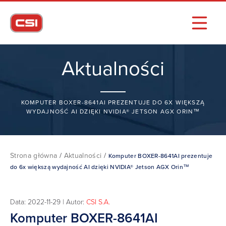
Aktualności
KOMPUTER BOXER-8641AI PREZENTUJE DO 6X WIĘKSZĄ
WYDAJNOŚĆ AI DZIĘKI NVIDIA® JETSON AGX ORIN™
Strona główna
/
Aktualności
/
Komputer BOXER-8641AI prezentuje
do 6x większą wydajność AI dzięki NVIDIA® Jetson AGX Orin™
Data: 2022-11-29 | Autor:
CSI S.A.
Komputer BOXER-8641AI