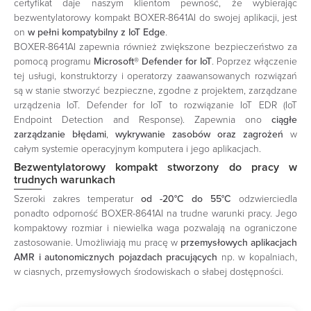
certyfikat daje naszym klientom pewność, że wybierając
bezwentylatorowy kompakt BOXER-8641AI do swojej aplikacji, jest
on
w pełni kompatybilny z IoT Edge
.
BOXER-8641AI zapewnia również zwiększone bezpieczeństwo za
pomocą programu
Microsoft® Defender for IoT
. Poprzez włączenie
tej usługi, konstruktorzy i operatorzy zaawansowanych rozwiązań
są w stanie stworzyć bezpieczne, zgodne z projektem, zarządzane
urządzenia IoT. Defender for IoT to rozwiązanie IoT EDR (IoT
Endpoint Detection and Response). Zapewnia ono
ciągłe
zarządzanie błędami
,
wykrywanie zasobów oraz zagrożeń
w
całym systemie operacyjnym komputera i jego aplikacjach.
Bezwentylatorowy kompakt stworzony do pracy w
trudnych warunkach
Szeroki zakres temperatur
od -20°C do 55°C
odzwierciedla
ponadto odporność BOXER-8641AI na trudne warunki pracy. Jego
kompaktowy rozmiar i niewielka waga pozwalają na ograniczone
zastosowanie. Umożliwiają mu pracę w
przemysłowych aplikacjach
AMR i autonomicznych pojazdach pracujących
np. w kopalniach,
w ciasnych, przemysłowych środowiskach o słabej dostępności.