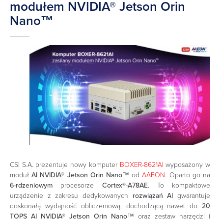
modułem NVIDIA® Jetson Orin
Nano™
CSI S.A. prezentuje nowy komputer
BOXER-8621AI
wyposażony w
moduł
AI NVIDIA® Jetson Orin Nano™
od
AAEON
. Oparto go na
6-rdzeniowym
procesorze
Cortex®-A78AE
. To kompaktowe
urządzenie z zakresu dedykowanych
rozwiązań AI
gwarantuje
doskonałą wydajność obliczeniową, dochodzącą nawet do
20
TOPS AI NVIDIA® Jetson Orin Nano™
oraz zestaw narzędzi i