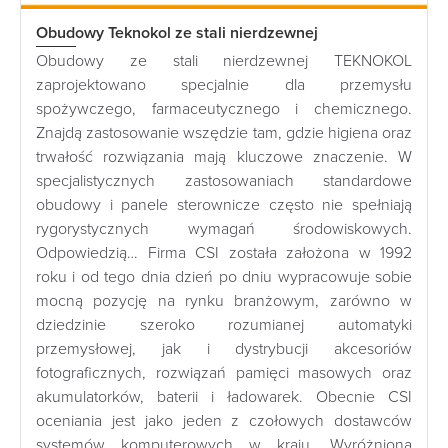
Obudowy Teknokol ze stali nierdzewnej
Obudowy ze stali nierdzewnej TEKNOKOL
zaprojektowano specjalnie dla przemysłu
spożywczego, farmaceutycznego i chemicznego.
Znajdą zastosowanie wszędzie tam, gdzie higiena oraz
trwałość rozwiązania mają kluczowe znaczenie. W
specjalistycznych zastosowaniach standardowe
obudowy i panele sterownicze często nie spełniają
rygorystycznych wymagań środowiskowych.
Odpowiedzią… Firma CSI została założona w 1992
roku i od tego dnia dzień po dniu wypracowuje sobie
mocną pozycję na rynku branżowym, zarówno w
dziedzinie szeroko rozumianej automatyki
przemysłowej, jak i dystrybucji akcesoriów
fotograficznych, rozwiązań pamięci masowych oraz
akumulatorków, baterii i ładowarek. Obecnie CSI
oceniania jest jako jeden z czołowych dostawców
systemów komputerowych w kraju. Wyróżniona