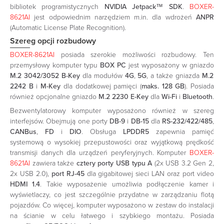
bibliotek programistycznych
NVIDIA Jetpack™ SDK
.
BOXER-
8621AI
jest odpowiednim narzędziem m.in. dla wdrożeń
ANPR
(Automatic License Plate Recognition).
Szereg opcji rozbudowy
BOXER-8621AI
posiada szerokie możliwości rozbudowy. Ten
przemysłowy komputer typu
BOX PC
jest wyposażony w gniazdo
M.2 3042/3052 B-Key
dla modułów
4G
,
5G
, a także gniazda
M.2
2242 B
i
M-Key
dla dodatkowej pamięci (
maks. 128 GB
). Posiada
również opcjonalne gniazdo
M.2 2230 E-Key
dla
Wi-Fi
i
Bluetooth
.
Bezwentylatorowy komputer wyposażono również w szereg
interfejsów. Obejmują one porty
DB-9
i
DB-15
dla
RS-232/422/485
,
CANBus
,
FD
i
DIO
. Obsługa
LPDDR5
zapewnia pamięć
systemową o wysokiej przepustowości oraz wyjątkową prędkość
transmisji danych dla urządzeń peryferyjnych. Komputer
BOXER-
8621AI
zawiera także
cztery porty USB typu A
(2x USB 3.2 Gen 2,
2x USB 2.0),
port RJ-45
dla gigabitowej sieci LAN oraz port video
HDMI 1.4
. Takie wyposażenie umożliwia podłączenie kamer i
wyświetlaczy, co jest szczególnie przydatne w zarządzaniu flotą
pojazdów. Co więcej, komputer wyposażono w zestaw do instalacji
na ścianie w celu łatwego i szybkiego montażu. Posiada