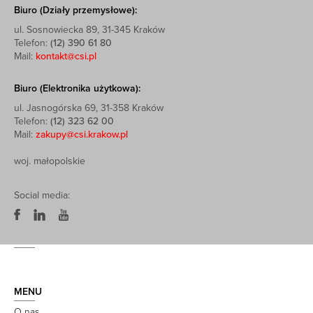
Biuro (Działy przemysłowe):
ul. Sosnowiecka 89, 31-345 Kraków
Telefon:
(12) 390 61 80
Mail:
kontakt@csi.pl
Biuro (Elektronika użytkowa):
ul. Jasnogórska 69, 31-358 Kraków
Telefon:
(12) 323 62 00
Mail:
zakupy@csi.krakow.pl
woj. małopolskie
Social media:
MENU
O nas