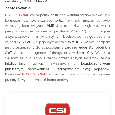
certyfikaty CE/FCC klasy A
.
Zastosowanie
BOXER-8621AI
jest odporny na trudne warunki środowiskowe. Ten
komputer jest wystarczająco wytrzymały, aby można go było
wdrożyć jako rozwiązanie
AMR
. Jest to możliwe dzięki możliwości
pracy w szerokim zakresie temperatur (
-15°C~60°C
) oraz funkcjom
antywstrząsowym i antywibracyjnym. Dodatkowo napięcie zasilania
wynosi
12~24VDC
, a jego wymiary to
105 x 90 x 52 mm
. Kompakt
jest przeznaczony do zastosowań z zakresu
edge AI
,
robotyki
i
AIoT
(Artificial intelligence of things) oraz w
Smart City
. Wyróżnia
się również jako jedno z najnowocześniejszych systemów
AI dla
inteligentnych aplikacji
związanych z
bezpieczeństwem
publicznym
,
parkowaniem
i
zarządzaniem flotą pojazdów
.
Komputer
BOXER-8621AI
gwarantuje nowy standard w zakresie
przemysłowych rozwiązań komputerowych.