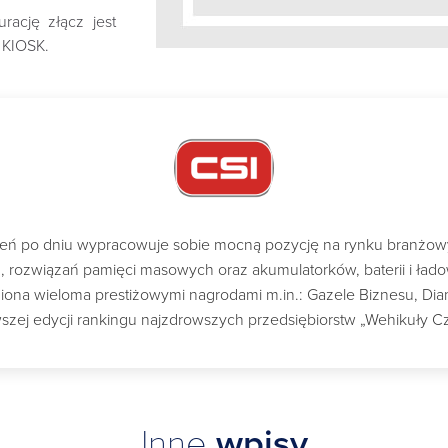
ację złącz jest
u KIOSK.
dzień po dniu wypracowuje sobie mocną pozycję na rynku branżo
ch, rozwiązań pamięci masowych oraz akumulatorków, baterii i ład
a wieloma prestiżowymi nagrodami m.in.: Gazele Biznesu, Diame
szej edycji rankingu najzdrowszych przedsiębiorstw „Wehikuły C
Inne
wpisy