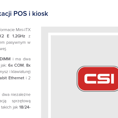
kacji POS i kiosk
ormacie Mini-ITX
X2 E 1.2GHz
z
iem pasywnym w
wej.
 DIMM
i ma dwa
 jak:
6x COM
,
8x
mysz i klawiaturę)
bit Ethernet
i 2
ć dwa niezależne
cją sprzętową
 takich jak
18/24-