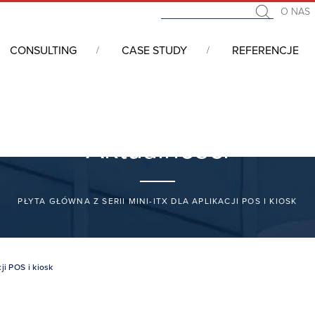
O NAS
CONSULTING
CASE STUDY
REFERENCJE
Aktualności
PŁYTA GŁÓWNA Z SERII MINI-ITX DLA APLIKACJI POS I KIOSK
cji POS i kiosk