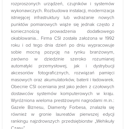
rozproszonych urządzeń, czujników i systemów
wykonawczych. Rozbudowa instalacji, modernizacja
istniejącej infrastruktury lub wdrażanie nowych
punktów pomiarowych wiąże się jednak często z
koniecznością prowadzenia dodatkowego
okablowania… Firma CSI została założona w 1992
roku i od tego dnia dzień po dniu wypracowuje
sobie mocną pozycję na rynku branżowym,
zarówno w dziedzinie szeroko rozumianej
automatyki przemysłowej, jak i dystrybucji
akcesoriów fotograficznych, rozwiązań pamięci
masowych oraz akumulatorków, baterii i ładowarek.
Obecnie CSI oceniania jest jako jeden z czołowych
dostawców systemów komputerowych w kraju.
Wyróżniona wieloma prestiżowymi nagrodami m.in.:
Gazele Biznesu, Diamenty Forbesa, znalazła się
również w gronie laureatów pierwszej edycji
rankingu najzdrowszych przedsiębiorstw „Wehikuły
Czasu”.