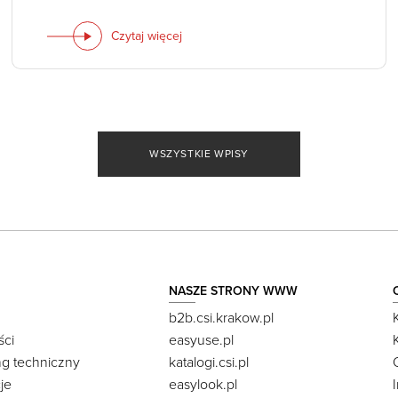
Czytaj więcej
WSZYSTKIE WPISY
NASZE STRONY WWW
b2b.csi.krakow.pl
ści
easyuse.pl
ng techniczny
katalogi.csi.pl
je
easylook.pl