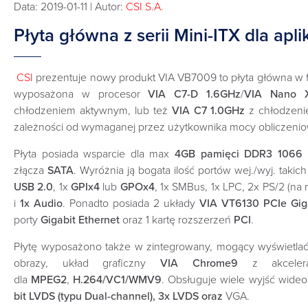
Data: 2019-01-11 | Autor:
CSI S.A.
Płyta główna z serii Mini-ITX dla apli
CSI
prezentuje nowy produkt VIA VB7009 to płyta główna w f
wyposażona w procesor
VIA C7-D 1.6GHz
/
VIA Nano 
chłodzeniem aktywnym, lub też
VIA C7 1.0GHz
z chłodzen
zależności od wymaganej przez użytkownika mocy obliczenio
Płyta posiada wsparcie dla max
4GB pamięci DDR3 1066
złącza
SATA
. Wyróżnia ją bogata ilość portów wej./wyj. takich
USB 2.0
, 1x
GPIx4
lub
GPOx4
, 1x SMBus, 1x LPC, 2x PS/2 (na 
i
1x Audio
. Ponadto posiada 2 układy
VIA VT6130 PCIe Giga
porty
Gigabit Ethernet
oraz 1 kartę rozszerzeń
PCI
.
Płytę wyposażono także w zintegrowany, mogący wyświetla
obrazy, układ graficzny
VIA Chrome9
z akcelera
dla
MPEG2
,
H.264/VC1/WMV9
. Obsługuje wiele wyjść wideo
bit LVDS (typu Dual-channel), 3x LVDS oraz
VGA.