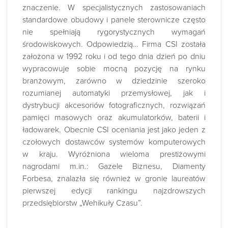
znaczenie. W specjalistycznych zastosowaniach
standardowe obudowy i panele sterownicze często
nie spełniają rygorystycznych wymagań
środowiskowych. Odpowiedzią… Firma CSI została
założona w 1992 roku i od tego dnia dzień po dniu
wypracowuje sobie mocną pozycję na rynku
branżowym, zarówno w dziedzinie szeroko
rozumianej automatyki przemysłowej, jak i
dystrybucji akcesoriów fotograficznych, rozwiązań
pamięci masowych oraz akumulatorków, baterii i
ładowarek. Obecnie CSI oceniania jest jako jeden z
czołowych dostawców systemów komputerowych
w kraju. Wyróżniona wieloma prestiżowymi
nagrodami m.in.: Gazele Biznesu, Diamenty
Forbesa, znalazła się również w gronie laureatów
pierwszej edycji rankingu najzdrowszych
przedsiębiorstw „Wehikuły Czasu”.