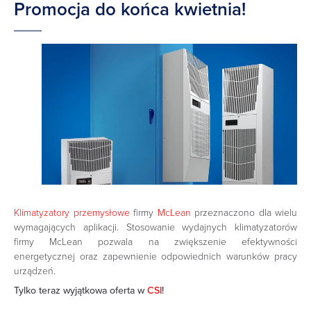
Promocja do końca kwietnia!
Klimatyzatory przemysłowe
firmy
McLean
przeznaczono dla wielu
wymagających aplikacji. Stosowanie wydajnych klimatyzatorów
firmy McLean pozwala na zwiększenie efektywności
energetycznej oraz zapewnienie odpowiednich warunków pracy
urządzeń.
Tylko teraz wyjątkowa oferta w
CSI
!