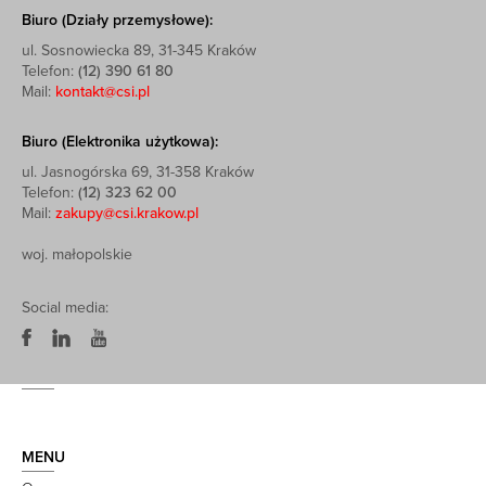
Biuro (Działy przemysłowe):
ul. Sosnowiecka 89, 31-345 Kraków
Telefon:
(12) 390 61 80
Mail:
kontakt@csi.pl
Biuro (Elektronika użytkowa):
ul. Jasnogórska 69, 31-358 Kraków
Telefon:
(12) 323 62 00
Mail:
zakupy@csi.krakow.pl
woj. małopolskie
Social media:
MENU