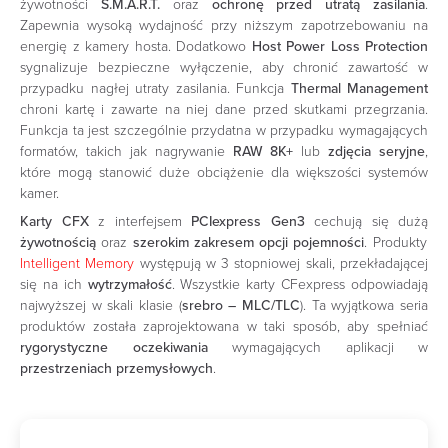
żywotności
S.M.A.R.T.
oraz
ochronę przed utratą zasilania
.
Zapewnia wysoką wydajność przy niższym zapotrzebowaniu na
energię z kamery hosta. Dodatkowo
Host Power Loss Protection
sygnalizuje bezpieczne wyłączenie, aby chronić zawartość w
przypadku nagłej utraty zasilania. Funkcja
Thermal Management
chroni kartę i zawarte na niej dane przed skutkami przegrzania.
Funkcja ta jest szczególnie przydatna w przypadku wymagających
formatów, takich jak nagrywanie
RAW 8K+
lub
zdjęcia seryjne
,
które mogą stanowić duże obciążenie dla większości systemów
kamer.
Karty CFX
z interfejsem
PCIexpress Gen3
cechują się dużą
żywotnością
oraz
szerokim zakresem opcji pojemności
. Produkty
Intelligent Memory
występują w 3 stopniowej skali, przekładającej
się na ich
wytrzymałość
. Wszystkie karty CFexpress odpowiadają
najwyższej w skali klasie (
srebro – MLC/TLC
). Ta wyjątkowa seria
produktów została zaprojektowana w taki sposób, aby spełniać
rygorystyczne oczekiwania
wymagających aplikacji w
przestrzeniach przemysłowych
.