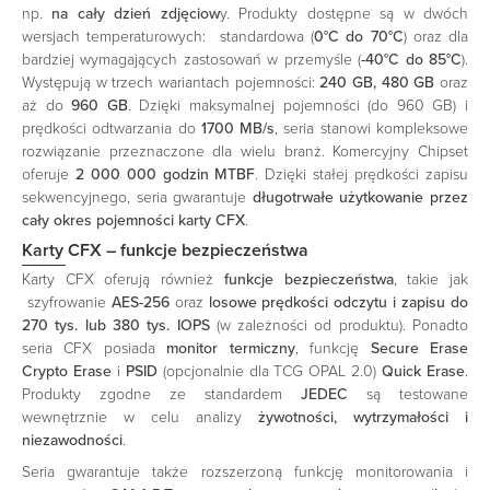
np.
na cały dzień zdjęciow
y. Produkty dostępne są w dwóch
wersjach temperaturowych: standardowa (
0°C do 70°C
) oraz dla
bardziej wymagających zastosowań w przemyśle (
-40°C do 85°C
).
Występują w trzech wariantach pojemności:
240 GB, 480 GB
oraz
aż do
960 GB
. Dzięki maksymalnej pojemności (do 960 GB) i
prędkości odtwarzania do
1700 MB/s
, seria stanowi kompleksowe
rozwiązanie przeznaczone dla wielu branż. Komercyjny Chipset
oferuje
2 000 000 godzin MTBF
. Dzięki stałej prędkości zapisu
sekwencyjnego, seria gwarantuje
długotrwałe użytkowanie przez
cały okres pojemności karty CFX
.
Karty CFX – funkcje bezpieczeństwa
Karty CFX oferują również
funkcje bezpieczeństwa
, takie jak
szyfrowanie
AES-256
oraz
losowe prędkości odczytu i zapisu do
270 tys. lub 380 tys. IOPS
(w zależności od produktu). Ponadto
seria CFX posiada
monitor termiczny
, funkcję
Secure Erase
Crypto Erase
i
PSID
(opcjonalnie dla TCG OPAL 2.0)
Quick Erase
.
Produkty zgodne ze standardem
JEDEC
są testowane
wewnętrznie w celu analizy
żywotności, wytrzymałości i
niezawodności
.
Seria gwarantuje także rozszerzoną funkcję monitorowania i