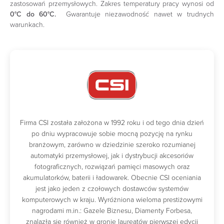
zastosowań przemysłowych. Zakres temperatury pracy wynosi od
0°C do 60°C.
Gwarantuje niezawodność nawet w trudnych
warunkach.
Firma CSI została założona w 1992 roku i od tego dnia dzień
po dniu wypracowuje sobie mocną pozycję na rynku
branżowym, zarówno w dziedzinie szeroko rozumianej
automatyki przemysłowej, jak i dystrybucji akcesoriów
fotograficznych, rozwiązań pamięci masowych oraz
akumulatorków, baterii i ładowarek. Obecnie CSI oceniania
jest jako jeden z czołowych dostawców systemów
komputerowych w kraju. Wyróżniona wieloma prestiżowymi
nagrodami m.in.: Gazele Biznesu, Diamenty Forbesa,
znalazła się również w gronie laureatów pierwszej edycji