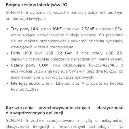
Bogaty zestaw interfejsów I/O
GENE-MTH6 wyróżnia się wszechstronnością dzięki różnorodnym
portom wejścia/wyjścia:​
Trzy porty LAN
: jeden
1GbE
oraz dwa
2.5GbE
z obsługą PEX,
umożliwiające zaawansowane funkcje sieciowe. Co przekłada
się na większą przepustowość i pewność działania systemów
działających w czasie rzeczywistym.
Porty USB
: dwa
USB 3.2 Gen 2
oraz cztery
USB 2.0
,
zapewniające szybkie połączenia z urządzeniami peryferyjnymi.​
Cztery porty COM
: dwa obsługujące RS-232/422/485 z
możliwością ustawienia napięcia 5V/12V/RI oraz dwa RS-232, co
jest nieocenione w aplikacjach przemysłowych.
Interfejsy audio
: Line-in, Line-out oraz MIC, oparte na kodeku
Realtek ALC897. ​
Rozszerzenia i przechowywanie danych – elastyczność
dla współczesnych aplikacji
GENE-MTH6 została zaprojektowana z myślą o maksymalnej
elastyczności integracji z nowoczesnymi technologiami. Na