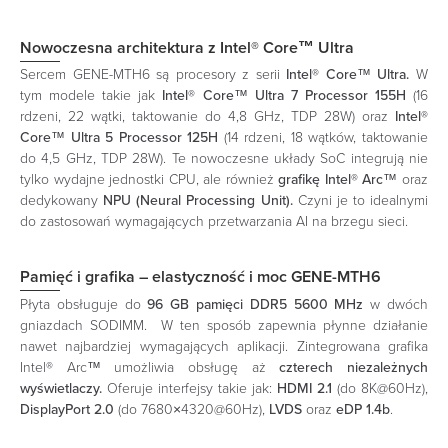
Nowoczesna architektura z Intel® Core™ Ultra
Sercem GENE-MTH6 są procesory z serii
Intel® Core™ Ultra.
W
tym modele takie jak
Intel® Core™ Ultra 7 Processor 155H
(16
rdzeni, 22 wątki, taktowanie do 4,8 GHz, TDP 28W) oraz
Intel®
Core™ Ultra 5 Processor 125H
(14 rdzeni, 18 wątków, taktowanie
do 4,5 GHz, TDP 28W). Te nowoczesne układy SoC integrują nie
tylko wydajne jednostki CPU, ale również
grafikę Intel® Arc™
oraz
dedykowany
NPU (Neural Processing Unit).
Czyni je to idealnymi
do zastosowań wymagających przetwarzania AI na brzegu sieci. ​
Pamięć i grafika – elastyczność i moc GENE-MTH6
Płyta obsługuje do
96 GB pamięci DDR5 5600 MHz
w dwóch
gniazdach SODIMM. W ten sposób zapewnia płynne działanie
nawet najbardziej wymagających aplikacji. Zintegrowana grafika
Intel® Arc™ umożliwia obsługę aż
czterech niezależnych
wyświetlaczy.
Oferuje interfejsy takie jak:
HDMI 2.1
(do 8K@60Hz),
DisplayPort 2.0
(do 7680×4320@60Hz),
LVDS
oraz
eDP 1.4b
.