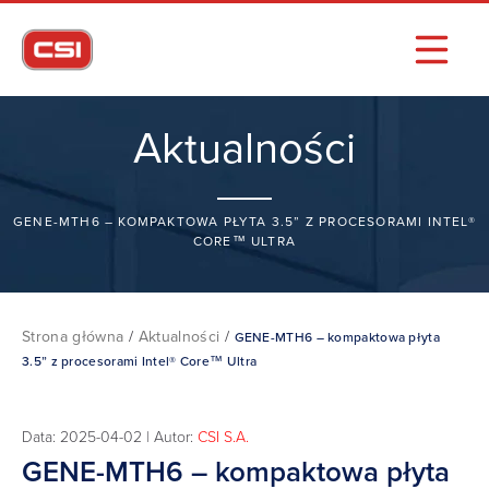
Aktualności
GENE-MTH6 – KOMPAKTOWA PŁYTA 3.5” Z PROCESORAMI INTEL®
CORE™ ULTRA
Strona główna
/
Aktualności
/
GENE-MTH6 – kompaktowa płyta
3.5” z procesorami Intel® Core™ Ultra
Data: 2025-04-02 | Autor:
CSI S.A.
GENE-MTH6 – kompaktowa płyta