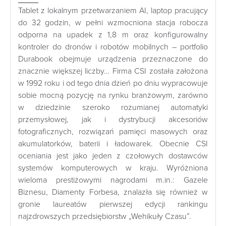
Tablet z lokalnym przetwarzaniem AI, laptop pracujący
do 32 godzin, w pełni wzmocniona stacja robocza
odporna na upadek z 1,8 m oraz konfigurowalny
kontroler do dronów i robotów mobilnych – portfolio
Durabook obejmuje urządzenia przeznaczone do
znacznie większej liczby… Firma CSI została założona
w 1992 roku i od tego dnia dzień po dniu wypracowuje
sobie mocną pozycję na rynku branżowym, zarówno
w dziedzinie szeroko rozumianej automatyki
przemysłowej, jak i dystrybucji akcesoriów
fotograficznych, rozwiązań pamięci masowych oraz
akumulatorków, baterii i ładowarek. Obecnie CSI
oceniania jest jako jeden z czołowych dostawców
systemów komputerowych w kraju. Wyróżniona
wieloma prestiżowymi nagrodami m.in.: Gazele
Biznesu, Diamenty Forbesa, znalazła się również w
gronie laureatów pierwszej edycji rankingu
najzdrowszych przedsiębiorstw „Wehikuły Czasu”.