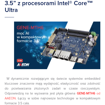
3.5” z procesorami Intel® Core™
Ultra
W dynamicznie rozwijającym się świecie systemów embedded
kluczowe znaczenie mają wydajność, elastyczność oraz zdolność
do przetwarzania złożonych zadań w czasie rzeczywistym.
Odpowiedzią na te wyzwania jest płyta główna
GENE-MTH6
od
AAEON.
Łączy w sobie najnowsze technologie w kompaktowym
formacie 3.5 cala.​