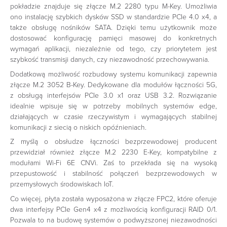
pokładzie znajduje się złącze M.2 2280 typu M-Key. Umożliwia
ono instalację szybkich dysków SSD w standardzie PCIe 4.0 x4, a
także obsługę nośników SATA. Dzięki temu użytkownik może
dostosować konfigurację pamięci masowej do konkretnych
wymagań aplikacji, niezależnie od tego, czy priorytetem jest
szybkość transmisji danych, czy niezawodność przechowywania.
Dodatkową możliwość rozbudowy systemu komunikacji zapewnia
złącze M.2 3052 B-Key. Dedykowane dla modułów łączności 5G,
z obsługą interfejsów PCIe 3.0 x1 oraz USB 3.2. Rozwiązanie
idealnie wpisuje się w potrzeby mobilnych systemów edge,
działających w czasie rzeczywistym i wymagających stabilnej
komunikacji z siecią o niskich opóźnieniach.
Z myślą o obsłudze łączności bezprzewodowej producent
przewidział również złącze M.2 2230 E-Key, kompatybilne z
modułami Wi-Fi 6E CNVi. Zaś to przekłada się na wysoką
przepustowość i stabilność połączeń bezprzewodowych w
przemysłowych środowiskach IoT.
Co więcej, płyta została wyposażona w złącze FPC2, które oferuje
dwa interfejsy PCIe Gen4 x4 z możliwością konfiguracji RAID 0/1.
Pozwala to na budowę systemów o podwyższonej niezawodności