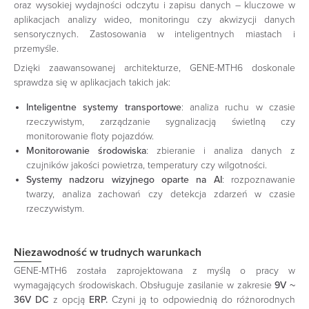
oraz wysokiej wydajności odczytu i zapisu danych – kluczowe w
aplikacjach analizy wideo, monitoringu czy akwizycji danych
sensorycznych. Zastosowania w inteligentnych miastach i
przemyśle.
Dzięki zaawansowanej architekturze, GENE-MTH6 doskonale
sprawdza się w aplikacjach takich jak:​
Inteligentne systemy transportowe
: analiza ruchu w czasie
rzeczywistym, zarządzanie sygnalizacją świetlną czy
monitorowanie floty pojazdów.​
Monitorowanie środowiska
: zbieranie i analiza danych z
czujników jakości powietrza, temperatury czy wilgotności.​
Systemy nadzoru wizyjnego oparte na AI
: rozpoznawanie
twarzy, analiza zachowań czy detekcja zdarzeń w czasie
rzeczywistym. ​
Niezawodność w trudnych warunkach
GENE-MTH6 została zaprojektowana z myślą o pracy w
wymagających środowiskach. Obsługuje zasilanie w zakresie
9V ~
36V DC
z opcją
ERP.
Czyni ją to odpowiednią do różnorodnych