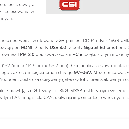
oru pojazdów , a
ż zastosowanie w
innych.
żności od wersji, wlutowane 2GB pamięci DDR4 i dysk 16GB 
zycji port
HDMI
, 2 porty
USB 3.0
, 2 porty
Gigabit Ethernet
oraz 
 również
TPM 2.0
oraz dwa złącza
mPCIe
dzięki, którym możemy
wy (152.7mm x 114.5mm x 55.2 mm). Opcjonalny zestaw montażo
iego zakresu napięcia prądu stałego
9V~36V.
Może pracować w
roducent dostarcza opisywany gateway IoT z preinstalowanym 
atur sprawiają, że Gateway IoT SRG-iMX8P jest idealnym systeme
 w tym LAN, magistrala CAN, ułatwiają implementację w różnych 