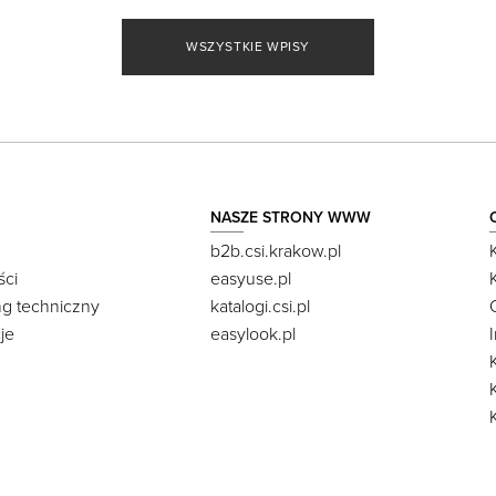
WSZYSTKIE WPISY
NASZE STRONY WWW
b2b.csi.krakow.pl
ści
easyuse.pl
ng techniczny
katalogi.csi.pl
je
easylook.pl