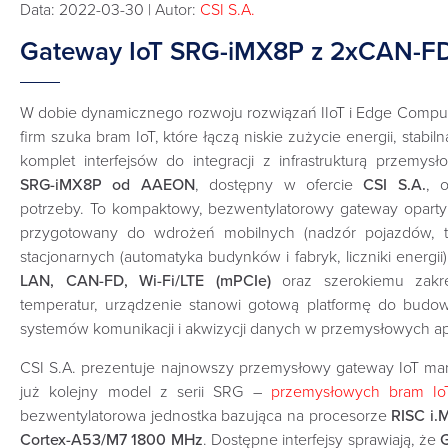
Data: 2022-03-30 | Autor:
CSI S.A.
Gateway IoT SRG-iMX8P z 2xCAN-FD 
W dobie dynamicznego rozwoju rozwiązań IIoT i Edge Comput
firm szuka bram IoT, które łączą niskie zużycie energii, stabil
komplet interfejsów do integracji z infrastrukturą przemys
SRG-iMX8P od AAEON
, dostępny w ofercie
CSI S.A.
, 
potrzeby. To kompaktowy, bezwentylatorowy gateway opart
przygotowany do wdrożeń mobilnych (nadzór pojazdów, t
stacjonarnych (automatyka budynków i fabryk, liczniki energii
LAN, CAN-FD, Wi-Fi/LTE (mPCIe)
oraz szerokiemu zakres
temperatur, urządzenie stanowi gotową platformę do bud
systemów komunikacji i akwizycji danych w przemysłowych apl
CSI S.A. prezentuje najnowszy przemysłowy gateway IoT ma
już kolejny model z serii SRG –
przemysłowych bram Io
bezwentylatorowa jednostka bazująca na procesorze
RISC i.
Cortex-A53/M7 1800 MHz
. Dostępne interfejsy sprawiają, że