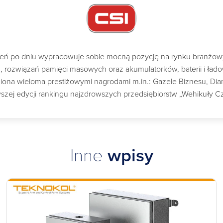
dzień po dniu wypracowuje sobie mocną pozycję na rynku branżo
ch, rozwiązań pamięci masowych oraz akumulatorków, baterii i ład
a wieloma prestiżowymi nagrodami m.in.: Gazele Biznesu, Diame
szej edycji rankingu najzdrowszych przedsiębiorstw „Wehikuły C
Inne
wpisy