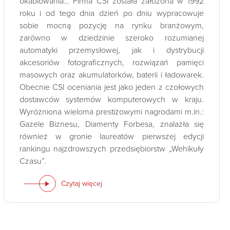
okablowania… Firma CSI została założona w 1992
roku i od tego dnia dzień po dniu wypracowuje
sobie mocną pozycję na rynku branżowym,
zarówno w dziedzinie szeroko rozumianej
automatyki przemysłowej, jak i dystrybucji
akcesoriów fotograficznych, rozwiązań pamięci
masowych oraz akumulatorków, baterii i ładowarek.
Obecnie CSI oceniania jest jako jeden z czołowych
dostawców systemów komputerowych w kraju.
Wyróżniona wieloma prestiżowymi nagrodami m.in.:
Gazele Biznesu, Diamenty Forbesa, znalazła się
również w gronie laureatów pierwszej edycji
rankingu najzdrowszych przedsiębiorstw „Wehikuły
Czasu”.
Czytaj więcej