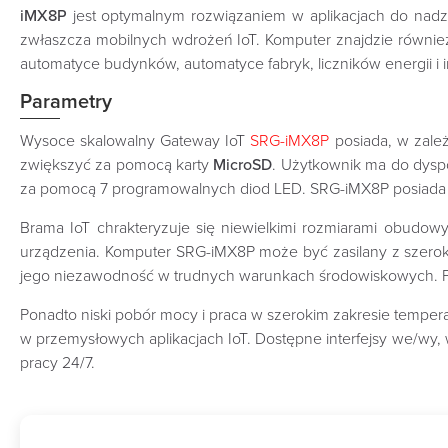
iMX8P
jest optymalnym rozwiązaniem w aplikacjach do nadz
zwłaszcza mobilnych wdrożeń IoT. Komputer znajdzie równie
automatyce budynków, automatyce fabryk, liczników energii i 
Parametry
Wysoce skalowalny Gateway IoT
SRG-iMX8P
posiada, w zale
zwiększyć za pomocą karty
MicroSD
. Użytkownik ma do dyspo
za pomocą 7 programowalnych diod LED. SRG-iMX8P posiada
Brama IoT chrakteryzuje się niewielkimi rozmiarami obudo
urządzenia. Komputer SRG-iMX8P może być zasilany z szerok
jego niezawodność w trudnych warunkach środowiskowych. P
Ponadto niski pobór mocy i praca w szerokim zakresie temper
w przemysłowych aplikacjach IoT. Dostępne interfejsy we/wy,
pracy 24/7.