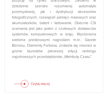
pozycję na rynku branżowym, zarówno w
dziedzinie szeroko rozumianej automatyki
przemysłowej, jak i dystrybucji akcesoriów
fotograficznych, rozwiązań pamięci masowych oraz
akumulatorków, baterii i ładowarek. Obecnie CSI
oceniania jest jako jeden z czołowych dostawców
systemów komputerowych w kraju. Wyróżniona
wieloma prestiżowymi nagrodami m.in.: Gazele
Biznesu, Diamenty Forbesa, znalazła się również w
gronie laureatów pierwszej edycji rankingu
najzdrowszych przedsiębiorstw „Wehikuły Czasu”.
Czytaj więcej