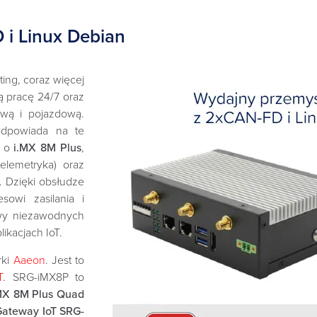
i Linux Debian
ing, coraz więcej
ną pracę 24/7 oraz
łową i pojazdową.
odpowiada na te
y o
i.MX 8M Plus
,
elemetryka) oraz
). Dzięki obsłudze
owi zasilania i
owy niezawodnych
ikacjach IoT.
rki
Aaeon
. Jest to
T
. SRG-iMX8P to
MX 8M Plus Quad
Gateway IoT SRG-