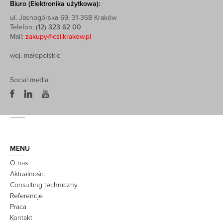
Biuro (Elektronika użytkowa):
ul. Jasnogórska 69, 31-358 Kraków
Telefon:
(12) 323 62 00
Mail:
zakupy@csi.krakow.pl
woj. małopolskie
Social media:
MENU
O nas
Aktualności
Consulting techniczny
Referencje
Praca
Kontakt