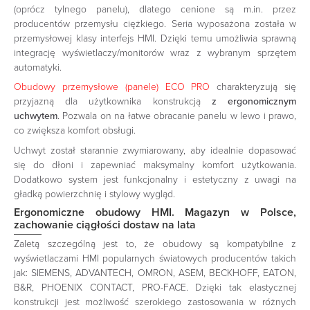
(oprócz tylnego panelu), dlatego cenione są m.in. przez
producentów przemysłu ciężkiego. Seria wyposażona została w
przemysłowej klasy interfejs HMI. Dzięki temu umożliwia sprawną
integrację wyświetlaczy/monitorów wraz z wybranym sprzętem
automatyki.
Obudowy przemysłowe (panele) ECO PRO
charakteryzują się
przyjazną dla użytkownika konstrukcją
z ergonomicznym
uchwytem
. Pozwala on na łatwe obracanie panelu w lewo i prawo,
co zwiększa komfort obsługi.
Uchwyt został starannie zwymiarowany, aby idealnie dopasować
się do dłoni i zapewniać maksymalny komfort użytkowania.
Dodatkowo system jest funkcjonalny i estetyczny z uwagi na
gładką powierzchnię i stylowy wygląd.
Ergonomiczne obudowy HMI. Magazyn w Polsce,
zachowanie ciągłości dostaw na lata
Zaletą szczególną jest to, że obudowy są kompatybilne z
wyświetlaczami HMI popularnych światowych producentów takich
jak:
SIEMENS, ADVANTECH, OMRON, ASEM, BECKHOFF, EATON,
B&R, PHOENIX CONTACT, PRO-FACE. Dzięki
tak elastycznej
konstrukcji
jest możliwość szerokiego zastosowania w różnych