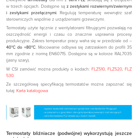
w trzech opcjach. Dostępne są
z zestykami rozwiernym/zwiernym
i zestykami przełącznymi
. Regulują temperaturę wewnątrz szaf
sterowniczych wspólnie z urządzeniami grzewczymi.
Termostaty użyte łącznie z wentylatorami filtrującymi pozwalają na
oszczędność energii i czasu co znacznie usprawnia procesy
produkcyjne. Zakres temperatur pracy waha się w przedziale od –
40°C do +80°C
. Mocowanie odbywa się zatrzaskiem do profili 35
mm zgodnie z normą EN60715. Dostępne są w kolorze RAL7035
(jasny szary).
W CSI zamówić można produkty o kodach:
FLZ510
,
FLZ520
,
FLZ
530
.
Ze szczegółową specyfikacją termostatów można zapoznać się
tutaj:
Karta katalogowa
Termostaty bliźniacze (podwójne) wykorzystują jeszcze