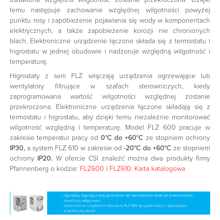
temu następuje zachowanie względnej wilgotności powyżej
punktu rosy i zapobieżenie pojawiania się wody w komponentach
elektrycznych, a także zapobieżenie korozji nie chronionych
blach. Elektroniczne urządzenie łączone składa się z termostatu i
higrostatu w jednej obudowie i nadzoruje względną wilgotność i
temperaturę.
Higrostaty z serii FLZ włączają urządzenia ogrzewające lub
wentylatory filtrujące w szafach sterowniczych, kiedy
zaprogramowana wartość wilgotności względnej zostanie
przekroczona. Elektroniczne urządzenia łączone składają się z
termostatu i higrostatu, aby dzięki temu niezależnie monitorować
wilgotność względną i temperaturę. Model FLZ 600 pracuje w
zakresie temperatur pracy od
0°C do +60°C
ze stopniem ochrony
IP30,
a system FLZ 610 w zakresie od
-20°C do +60°C
ze stopniem
ochrony
IP20.
W ofercie CSI znaleźć można dwa produkty firmy
Pfannenberg o kodzie:
FLZ600
i
FLZ610
:
Karta katalogowa