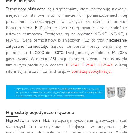
mniej miejsca
Termostaty bliźniacze
są urządzeniami, które potrzebują niewiele
miejsca co stanowi atut w niewielkich pomieszczeniach. Są
produktami przełączającymi w różnych zakresach temperatur.
Ponadto
seria FLZ
oferuje dwa zintegrowane lecz niezależnie
ustawne termostaty. Dostępne są ze stykami: NC/NO, NC/NC, i
NO/NO. Seria termostatów bliźniaczych FLZ to trzy
niezależnie
załączane termostaty
. Zakres temperatur pracy waha się w
przedziale od
–20°C do +80°C
. Dostępne są w kolorze RAL7035
(jasno szary). W ofercie CSI znajdują się efektywne termostaty dla
firm w tym produkty o kodach:
FLZ541
,
FLZ542
,
FLZ543
. Więcej
informacji znaleźć można klikając w
poniższą specyfikację.
Higrostaty pojedyncze i łączone
Higrostaty
z
serii FLZ
zarządzają systemami grzewczymi szaf
sterujących lub wentylatorami filtrującymi w przypadku gdy
ustawiona względna wilgotność zostanie przekroczona. Dzięki