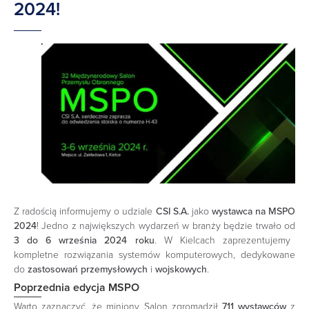
2024!
Z radością informujemy o udziale
CSI S.A.
jako
wystawca na MSPO
2024
! Jedno z największych wydarzeń w branży będzie trwało od
3 do 6 września 2024 roku
. W Kielcach zaprezentujemy
kompletne rozwiązania systemów komputerowych, dedykowane
do
zastosowań przemysłowych
i
wojskowych
.
Poprzednia edycja MSPO
Warto zaznaczyć, że miniony Salon zgromadził
711 wystawców
z