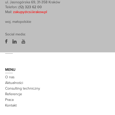
ul. Jasnogórska 69, 31-358 Kraków
Telefon:
(12) 323 62 00
Mail:
zakupy@csi.krakow.pl
woj. małopolskie
Social media:
MENU
O nas
Aktualności
Consulting techniczny
Referencje
Praca
Kontakt