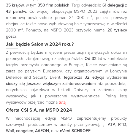
35 krajów
, w tym
350 firm polskich
. Targi odwiedziło
61 delegacji
z
43 państw
. Co więcej, ekspozycja MSPO 2023 zajęła również
rekordową powierzchnię ponad 34 000 m², po raz pierwszy
obejmując także nowo wybudowaną halę tymczasową o wielkości
2800 m². Ponadto, na MSPO 2023 przybyło niemal
26 tysięcy
gości
.
Jaki będzie Salon w 2024 roku?
Z pewnością będzie miejscem prezentacji największych dokonań
przemysłu zbrojeniowego z całego świata.
Od 32 lat
w kontekście
targów przemysłu obronnego w Europie, Kielce wymieniane są
zaraz po paryskim Eurosatory, czy organizowanym w Londynie
Defence and Security Event.
Tegorocza 32. edycja
wydarzenia
cieszy się jeszcze większym zainteresowaniem
niż poprzednia,
dotychczas największa w historii. Dotyczy to zarówno liczby
wystawców, jak i powierzchni wystawienniczej. Pełną listę
wystawców przejrzeć można
tutaj
.
Oferta CSI S.A. na MSPO 2024
W nadchodzącej edycji MSPO zaprezentujemy produkty
czołowych producentów w branży przemysłowej, tj.
ATP
,
RTD
,
Wolf
,
congatec
,
AAEON
, oraz
nVent SCHROFF
.