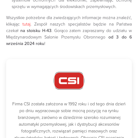
systemów ochronnych dla elektroniki, zapewniając ochronę
sprzętu w wymagających środowiskach przemysłowych.
Wszystkie potrzebne dla zwiedzających informacje można znaleźć,
klikając
tutaj
. Zespół naszych specjalistów będzie na Państwa
czekał
na stoisku H-43
. Gorąco zatem zapraszamy do udziału w
Międzynarodowym Salonie Przemysłu Obronnego
od 3 do 6
września 2024 roku
!
Firma CSI została założona w 1992 roku i od tego dnia dzień
po dniu wypracowuje sobie mocną pozycję na rynku
branżowym, zarówno w dziedzinie szeroko rozumianej
automatyki przemysłowej, jak i dystrybucji akcesoriów
fotograficznych, rozwiązań pamięci masowych oraz
akumulatorków, baterii i ładowarek. Obecnie CSI oceniania