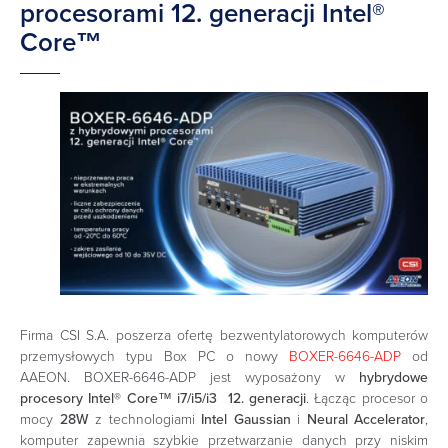
procesorami 12. generacji Intel®
Core™
Firma CSI S.A. poszerza ofertę bezwentylatorowych komputerów
przemysłowych typu Box PC o nowy
BOXER-6646-ADP
od
AAEON. BOXER-6646-ADP jest wyposażony w
hybrydowe
procesory Intel® Core™ i7/i5/i3 12. generacji
. Łącząc procesor o
mocy
28W
z technologiami
Intel Gaussian
i
Neural Accelerator
,
komputer zapewnia szybkie przetwarzanie danych przy niskim