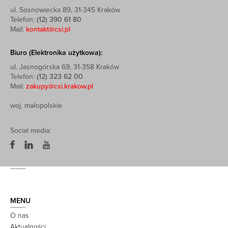
ul. Sosnowiecka 89, 31-345 Kraków
Telefon:
(12) 390 61 80
Mail:
kontakt@csi.pl
Biuro (Elektronika użytkowa):
ul. Jasnogórska 69, 31-358 Kraków
Telefon:
(12) 323 62 00
Mail:
zakupy@csi.krakow.pl
woj. małopolskie
Social media:
MENU
O nas
Aktualności