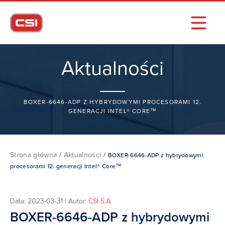
Aktualności
BOXER-6646-ADP Z HYBRYDOWYMI PROCESORAMI 12.
GENERACJI INTEL® CORE™
Strona główna
/
Aktualności
/
BOXER-6646-ADP z hybrydowymi
procesorami 12. generacji Intel® Core™
Data: 2023-03-31 | Autor:
CSI S.A.
BOXER-6646-ADP z hybrydowymi