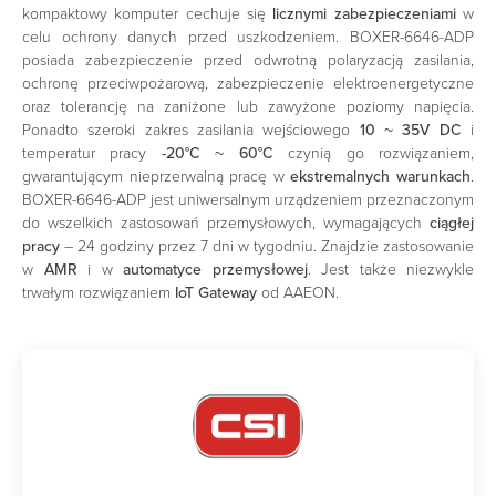
kompaktowy komputer cechuje się
licznymi zabezpieczeniami
w
celu ochrony danych przed uszkodzeniem. BOXER-6646-ADP
posiada zabezpieczenie przed odwrotną polaryzacją zasilania,
ochronę przeciwpożarową, zabezpieczenie elektroenergetyczne
oraz tolerancję na zaniżone lub zawyżone poziomy napięcia.
Ponadto szeroki zakres zasilania wejściowego
10 ~ 35V DC
i
temperatur pracy
-20°C ~ 60°C
czynią go rozwiązaniem,
gwarantującym nieprzerwalną pracę w
ekstremalnych warunkach
.
BOXER-6646-ADP jest uniwersalnym urządzeniem przeznaczonym
do wszelkich zastosowań przemysłowych, wymagających
ciągłej
pracy
– 24 godziny przez 7 dni w tygodniu. Znajdzie zastosowanie
w
AMR
i w
automatyce przemysłowej
. Jest także niezwykle
trwałym rozwiązaniem
IoT Gateway
od AAEON.