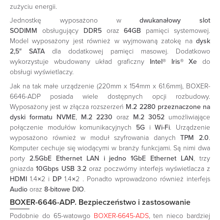
zużyciu energii.
Jednostkę wyposażono w
dwukanałowy slot
SODIMM
obsługujący
DDR5
oraz
64GB
pamięci systemowej.
Model wyposażony jest również w wyjmowaną zatokę na
dysk
2,5″ SATA
dla dodatkowej pamięci masowej. Dodatkowo
wykorzystuje wbudowany układ graficzny
Intel® Iris® Xe
do
obsługi wyświetlaczy.
Jak na tak małe urządzenie (220mm x 154mm x 61.6mm), BOXER-
6646-ADP posiada wiele dostępnych opcji rozbudowy.
Wyposażony jest w złącza rozszerzeń
M.2 2280
przeznaczone na
dyski formatu NVME
,
M.2 2230
oraz
M.2 3052
umożliwiające
połączenie modułów komunikacyjnych
5G
i
Wi-Fi
. Urządzenie
wyposażono również w moduł szyfrowania danych
TPM 2.0
.
Komputer cechuje się wiodącymi w branży funkcjami. Są nimi dwa
porty
2.5GbE Ethernet LAN i jedno 1GbE Ethernet LAN
, trzy
gniazda
10Gbps USB 3.2
oraz poczwórny interfejs wyświetlacza z
HDMI
1.4×2 i
DP
1.4×2 . Ponadto wprowadzono również interfejs
Audio
oraz
8-bitowe DIO
.
BOXER-6646-ADP. Bezpieczeństwo i zastosowanie
Podobnie do 65-watowgo
BOXER-6645-ADS
, ten nieco bardziej