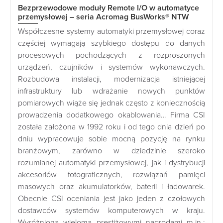
Bezprzewodowe moduły Remote I/O w automatyce
przemysłowej – seria Acromag BusWorks® NTW
Współczesne systemy automatyki przemysłowej coraz
częściej wymagają szybkiego dostępu do danych
procesowych pochodzących z rozproszonych
urządzeń, czujników i systemów wykonawczych.
Rozbudowa instalacji, modernizacja istniejącej
infrastruktury lub wdrażanie nowych punktów
pomiarowych wiąże się jednak często z koniecznością
prowadzenia dodatkowego okablowania… Firma CSI
została założona w 1992 roku i od tego dnia dzień po
dniu wypracowuje sobie mocną pozycję na rynku
branżowym, zarówno w dziedzinie szeroko
rozumianej automatyki przemysłowej, jak i dystrybucji
akcesoriów fotograficznych, rozwiązań pamięci
masowych oraz akumulatorków, baterii i ładowarek.
Obecnie CSI oceniania jest jako jeden z czołowych
dostawców systemów komputerowych w kraju.
Wyróżniona wieloma prestiżowymi nagrodami m.in.: