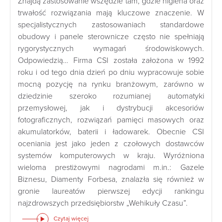
Znajdą zastosowanie wszędzie tam, gdzie higiena oraz
trwałość rozwiązania mają kluczowe znaczenie. W
specjalistycznych zastosowaniach standardowe
obudowy i panele sterownicze często nie spełniają
rygorystycznych wymagań środowiskowych.
Odpowiedzią… Firma CSI została założona w 1992
roku i od tego dnia dzień po dniu wypracowuje sobie
mocną pozycję na rynku branżowym, zarówno w
dziedzinie szeroko rozumianej automatyki
przemysłowej, jak i dystrybucji akcesoriów
fotograficznych, rozwiązań pamięci masowych oraz
akumulatorków, baterii i ładowarek. Obecnie CSI
oceniania jest jako jeden z czołowych dostawców
systemów komputerowych w kraju. Wyróżniona
wieloma prestiżowymi nagrodami m.in.: Gazele
Biznesu, Diamenty Forbesa, znalazła się również w
gronie laureatów pierwszej edycji rankingu
najzdrowszych przedsiębiorstw „Wehikuły Czasu”.
Czytaj więcej