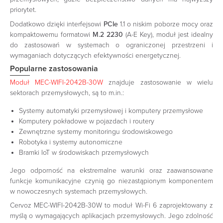
priorytet.​
Dodatkowo dzięki interfejsowi
PCIe
1.1 o niskim poborze mocy oraz
kompaktowemu formatowi
M.2 2230
(A-E Key), moduł jest idealny
do zastosowań w systemach o ograniczonej przestrzeni i
wymaganiach dotyczących efektywności energetycznej.
Popularne zastosowania
Moduł MEC-WIFI-2042B-30W
znajduje zastosowanie w wielu
sektorach przemysłowych, są to m.in.:​
Systemy automatyki przemysłowej i komputery przemysłowe
Komputery pokładowe w pojazdach i routery
Zewnętrzne systemy monitoringu środowiskowego
Robotyka i systemy autonomiczne
Bramki IoT w środowiskach przemysłowych​
Jego odporność na ekstremalne warunki oraz zaawansowane
funkcje komunikacyjne czynią go niezastąpionym komponentem
w nowoczesnych systemach przemysłowych.​
Cervoz MEC-WIFI-2042B-30W to moduł Wi-Fi 6 zaprojektowany z
myślą o wymagających aplikacjach przemysłowych. Jego zdolność