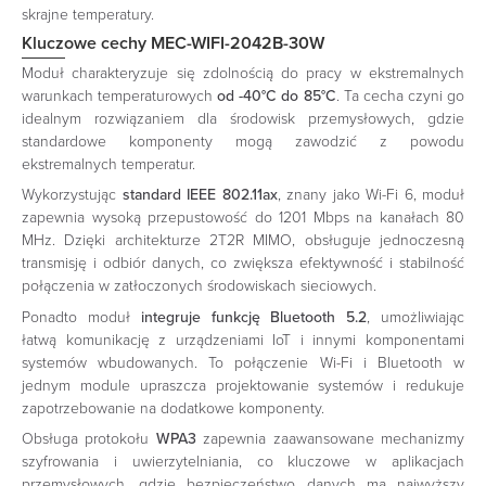
skrajne temperatury.​
Kluczowe cechy MEC-WIFI-2042B-30W
Moduł charakteryzuje się zdolnością do pracy w ekstremalnych
warunkach temperaturowych
od -40°C do 85°C
. Ta cecha czyni go
idealnym rozwiązaniem dla środowisk przemysłowych, gdzie
standardowe komponenty mogą zawodzić z powodu
ekstremalnych temperatur.
Wykorzystując
standard IEEE 802.11ax
, znany jako Wi-Fi 6, moduł
zapewnia wysoką przepustowość do 1201 Mbps na kanałach 80
MHz. Dzięki architekturze 2T2R MIMO, obsługuje jednoczesną
transmisję i odbiór danych, co zwiększa efektywność i stabilność
połączenia w zatłoczonych środowiskach sieciowych.
Ponadto moduł
integruje funkcję Bluetooth 5.2
, umożliwiając
łatwą komunikację z urządzeniami IoT i innymi komponentami
systemów wbudowanych. To połączenie Wi-Fi i Bluetooth w
jednym module upraszcza projektowanie systemów i redukuje
zapotrzebowanie na dodatkowe komponenty.
Obsługa protokołu
WPA3
zapewnia zaawansowane mechanizmy
szyfrowania i uwierzytelniania, co kluczowe w aplikacjach
przemysłowych, gdzie bezpieczeństwo danych ma najwyższy