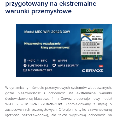
przygotowany na ekstremalne
warunki przemysłowe
W dynamicznym świecie przemysłowych systemów wbudowanych,
gdzie niezawodność i odporność na ekstremalne warunki
środowiskowe są kluczowe, firma Cervoz proponuje nowy moduł
Wi-Fi 6 –
MEC-WIFI-2042B-30W
. Zaprojektowany z myślą o
zastosowaniach przemysłowych. Oferuje nie tylko zaawansowaną
łączność bezprzewodową, ale także wyjątkową odporność na