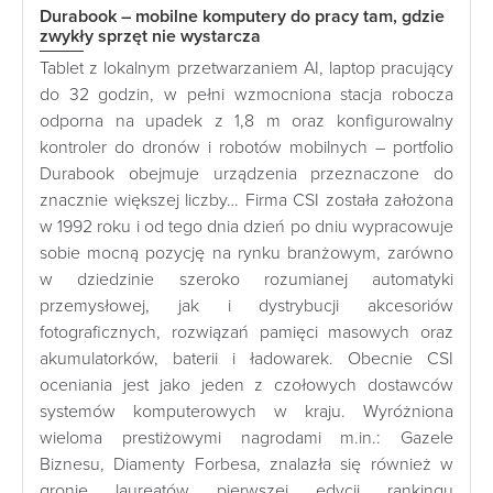
Durabook – mobilne komputery do pracy tam, gdzie
zwykły sprzęt nie wystarcza
Tablet z lokalnym przetwarzaniem AI, laptop pracujący
do 32 godzin, w pełni wzmocniona stacja robocza
odporna na upadek z 1,8 m oraz konfigurowalny
kontroler do dronów i robotów mobilnych – portfolio
Durabook obejmuje urządzenia przeznaczone do
znacznie większej liczby… Firma CSI została założona
w 1992 roku i od tego dnia dzień po dniu wypracowuje
sobie mocną pozycję na rynku branżowym, zarówno
w dziedzinie szeroko rozumianej automatyki
przemysłowej, jak i dystrybucji akcesoriów
fotograficznych, rozwiązań pamięci masowych oraz
akumulatorków, baterii i ładowarek. Obecnie CSI
oceniania jest jako jeden z czołowych dostawców
systemów komputerowych w kraju. Wyróżniona
wieloma prestiżowymi nagrodami m.in.: Gazele
Biznesu, Diamenty Forbesa, znalazła się również w
gronie laureatów pierwszej edycji rankingu