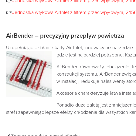
👉
Jednostka wtykowa AirInlet z filtrem przeciwpyłowym, 24
👉
Jednostka wtykowa AirInlet z filtrem przeciwpyłowym, 24
AirBender – precyzyjny przepływ powietrza
Uzupełniając działanie karty Air Inlet, innowacyjne narzędz
gdzie jest najbardziej potrzebne.
Kszt
AirBender równoważy obciążenie ter
konstrukcji systemu. AirBender zwięk
w instalacji, redukuje hałas wentylat
Akcesoria charakteryzuje łatwa insta
Ponadto duża zaletą jest zmniejszeni
stref i zapewniając lepsze efekty chłodzenia dla wszystkich ka