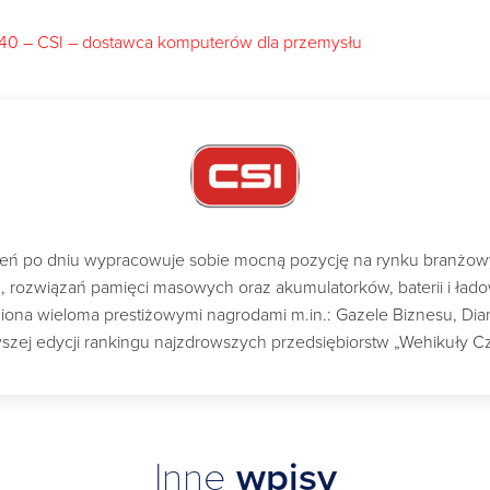
040 – CSI – dostawca komputerów dla przemysłu
dzień po dniu wypracowuje sobie mocną pozycję na rynku branżo
ch, rozwiązań pamięci masowych oraz akumulatorków, baterii i ład
a wieloma prestiżowymi nagrodami m.in.: Gazele Biznesu, Diame
szej edycji rankingu najzdrowszych przedsiębiorstw „Wehikuły C
Inne
wpisy