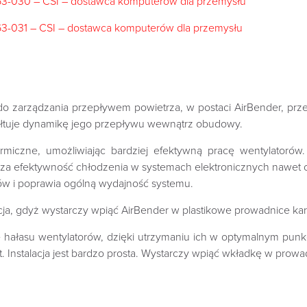
563-030 – CSI – dostawca komputerów dla przemysłu
563-031 – CSI – dostawca komputerów dla przemysłu
ie do zarządzania przepływem powietrza, w postaci AirBender, pr
ałtuje dynamikę jego przepływu wewnątrz obudowy.
miczne, umożliwiając bardziej efektywną pracę wentylatorów. 
sza efektywność chłodzenia w systemach elektronicznych nawet 
orów i poprawia ogólną wydajność systemu.
lacja, gdyż wystarczy wpiąć AirBender w plastikowe prowadnice ka
e hałasu wentylatorów, dzięki utrzymaniu ich w optymalnym punk
rt. Instalacja jest bardzo prosta. Wystarczy wpiąć wkładkę w prowa