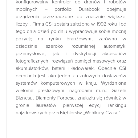
konfigurowalny kontroler do dronów i robotów
mobilnych – portfolio Durabook obejmuje
urządzenia przeznaczone do znacznie większej
liczby… Firma CSI została założona w 1992 roku i od
tego dnia dzień po dniu wypracowuje sobie mocną
pozycję na rynku branżowym, zarówno w
dziedzinie szeroko rozumianej automatyki
przemysłowej, jak i dystrybucji akcesoriów
fotograficznych, rozwiązań pamięci masowych oraz
akumulatorków, baterii i ładowarek. Obecnie CSI
oceniania jest jako jeden z czołowych dostawców
systemów komputerowych w kraju. Wyróżniona
wieloma prestiżowymi nagrodami m.in.: Gazele
Biznesu, Diamenty Forbesa, znalazła się również w
gronie laureatów pierwszej edycji rankingu
najzdrowszych przedsiębiorstw „Wehikuły Czasu”.