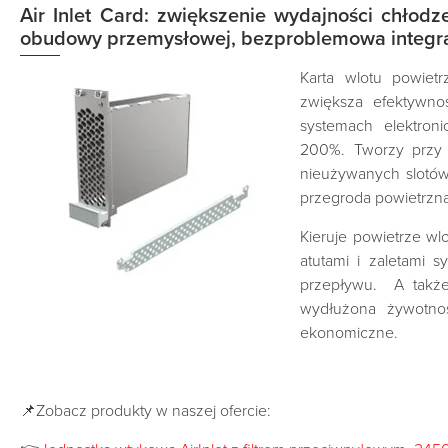
Air Inlet Card: zwiększenie wydajności chłodze
obudowy przemysłowej, bezproblemowa integr
Karta wlotu powietr
zwiększa efektywno
systemach elektron
200%. Tworzy przy 
nieużywanych slotów
przegroda powietrzn
Kieruje powietrze w
atutami i zaletami 
przepływu. A także
wydłużona żywotnoś
ekonomiczne.
📌Zobacz produkty w naszej ofercie: