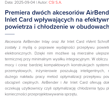
Data: 2025-09-04 | Autor:
CSI S.A.
Premiera dwóch akcesoriów AirBender
Inlet Card wpływających na efektyw
powietrza i chłodzenie w obudowac
Akcesoria AirBender Inlay oraz Air Inlet Card nVent Schro
zostały z myślą o poprawie wydajności przepływu powie
elektronicznych. Dzięki nim możliwe są mierzalne ulepsze
termicznej przy minimalnym wysiłku integracyjnym. W obliczu 
mocy i coraz bardziej kompaktowych konstrukcjach syste
przemysłowych, inżynierowie poszukują inteligentnych,
dużego nakładu pracy metod optymalizacji przepływu powi
obciążeń cieplnych. AirBender i Air Inlet Card oferują do
oczekują użytkownicy czyli optymalizację chłodzenia typu p
konieczności przeprojektowywania sprzętu.