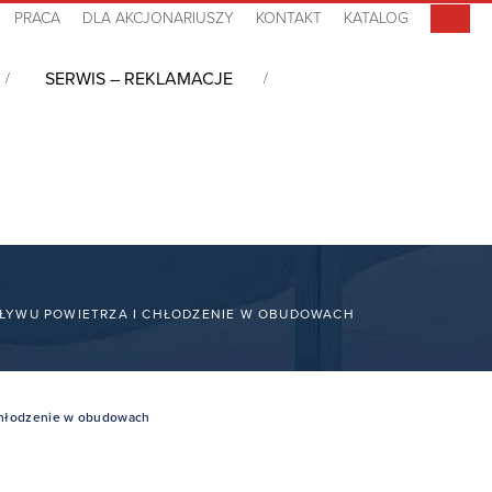
PRACA
DLA AKCJONARIUSZY
KONTAKT
KATALOG
SERWIS – REKLAMACJE
PŁYWU POWIETRZA I CHŁODZENIE W OBUDOWACH
 chłodzenie w obudowach