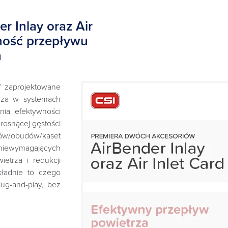
 Inlay oraz Air
ność przepływu
h
ff zaprojektowane
trza w systemach
nia efektywności
rosnącej gęstości
mów/obudów/kaset
 niewymagających
etrza i redukcji
kładnie to czego
lug-and-play, bez