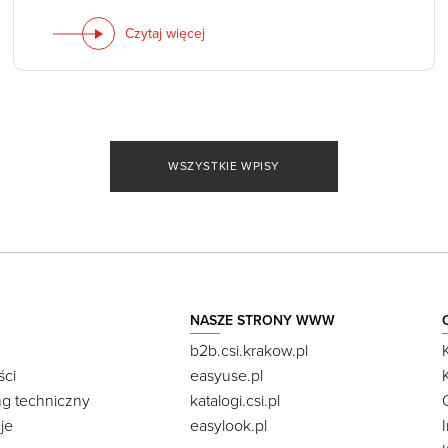
Czytaj więcej
WSZYSTKIE WPISY
NASZE STRONY WWW
b2b.csi.krakow.pl
ści
easyuse.pl
ng techniczny
katalogi.csi.pl
je
easylook.pl