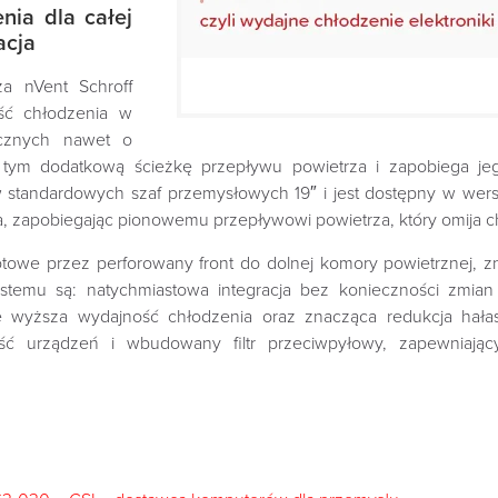
nia dla całej
acja
za nVent Schroff
ść chłodzenia w
icznych nawet o
tym dodatkową ścieżkę przepływu powietrza i zapobiega jego
 standardowych szaf przemysłowych 19″ i jest dostępny w wers
a, zapobiegając pionowemu przepływowi powietrza, który omija
lotowe przez perforowany front do dolnej komory powietrznej,
systemu są: natychmiastowa integracja bez konieczności zmian
 wyższa wydajność chłodzenia oraz znacząca redukcja hałasu
ć urządzeń i wbudowany filtr przeciwpyłowy, zapewniając