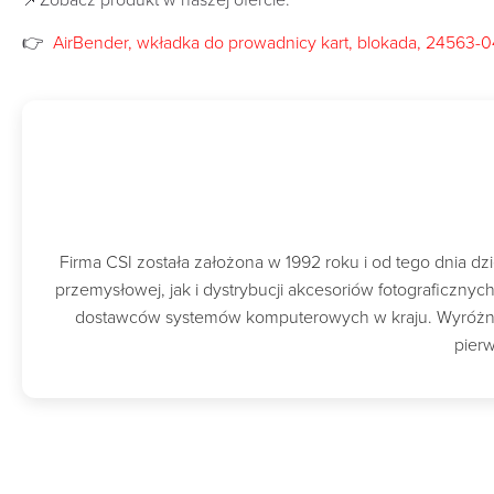
📌Zobacz produkt w naszej ofercie:
👉
AirBender, wkładka do prowadnicy kart, blokada, 24563-
Firma CSI została założona w 1992 roku i od tego dnia 
przemysłowej, jak i dystrybucji akcesoriów fotograficzny
dostawców systemów komputerowych w kraju. Wyróżnion
pierw