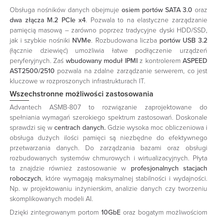
Obsługa nośników danych obejmuje
osiem portów SATA 3.0
oraz
dwa złącza M.2 PCIe x4
. Pozwala to na elastyczne zarządzanie
pamięcią masową – zarówno poprzez tradycyjne dyski HDD/SSD,
jak i szybkie nośniki
NVMe
. Rozbudowana liczba
portów USB 3.2
(łącznie dziewięć) umożliwia łatwe podłączenie urządzeń
peryferyjnych. Zaś
wbudowany moduł IPMI
z kontrolerem
ASPEED
AST2500/2510
pozwala na zdalne zarządzanie serwerem, co jest
kluczowe w rozproszonych infrastrukturach IT.
Wszechstronne możliwości zastosowania
Advantech ASMB-807 to rozwiązanie zaprojektowane do
spełniania wymagań szerokiego spektrum zastosowań. Doskonale
sprawdzi się w
centrach danych.
Gdzie wysoka moc obliczeniowa i
obsługa dużych ilości pamięci są niezbędne do efektywnego
przetwarzania danych. Do zarządzania bazami oraz obsługi
rozbudowanych systemów chmurowych i wirtualizacyjnych. Płyta
ta znajdzie również zastosowanie w
profesjonalnych stacjach
roboczych
, które wymagają maksymalnej stabilności i wydajności.
Np. w projektowaniu inżynierskim, analizie danych czy tworzeniu
skomplikowanych modeli AI.
Dzięki zintegrowanym portom
10GbE
oraz bogatym możliwościom