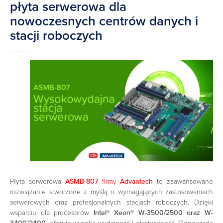
płyta serwerowa dla
nowoczesnych centrów danych i
stacji roboczych
Płyta serwerowa
ASMB-807
firmy
Advantech
to zaawansowane
rozwiązanie stworzone z myślą o wymagających zastosowaniach
serwerowych oraz profesjonalnych stacjach roboczych. Dzięki
wsparciu dla procesorów
Intel® Xeon® W-3500/2500 oraz W-