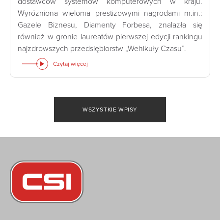
dostawców systemów komputerowych w kraju.
Wyróżniona wieloma prestiżowymi nagrodami m.in.:
Gazele Biznesu, Diamenty Forbesa, znalazła się
również w gronie laureatów pierwszej edycji rankingu
najzdrowszych przedsiębiorstw „Wehikuły Czasu”.
Czytaj więcej
WSZYSTKIE WPISY