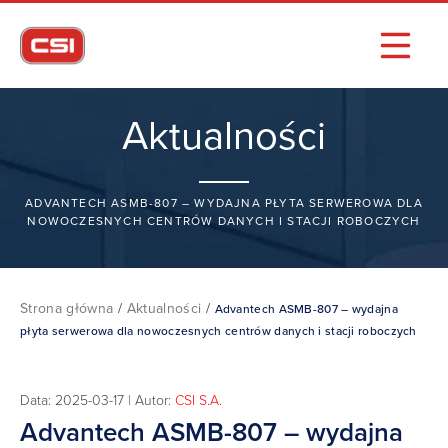
Aktualności
ADVANTECH ASMB-807 – WYDAJNA PŁYTA SERWEROWA DLA
NOWOCZESNYCH CENTRÓW DANYCH I STACJI ROBOCZYCH
Strona główna
/
Aktualności
/
Advantech ASMB-807 – wydajna
płyta serwerowa dla nowoczesnych centrów danych i stacji roboczych
Data: 2025-03-17 | Autor:
CSI S.A.
Advantech ASMB-807 – wydajna