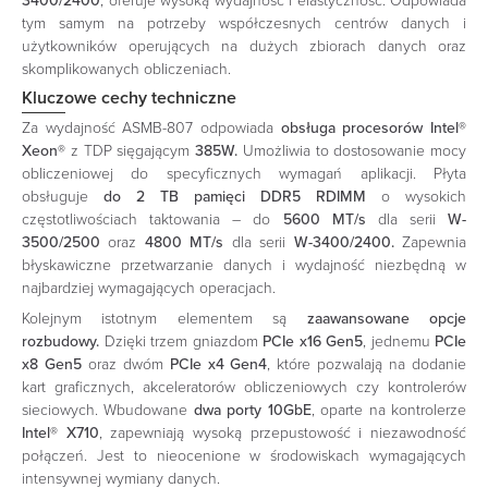
3400/2400
, oferuje wysoką wydajność i elastyczność. Odpowiada
tym samym na potrzeby współczesnych centrów danych i
użytkowników operujących na dużych zbiorach danych oraz
skomplikowanych obliczeniach.
Kluczowe cechy techniczne
Za wydajność ASMB-807 odpowiada
obsługa procesorów Intel®
Xeon®
z TDP sięgającym
385W.
Umożliwia to dostosowanie mocy
obliczeniowej do specyficznych wymagań aplikacji. Płyta
obsługuje
do 2 TB pamięci DDR5 RDIMM
o wysokich
częstotliwościach taktowania – do
5600 MT/s
dla serii
W-
3500/2500
oraz
4800 MT/s
dla serii
W-3400/2400.
Zapewnia
błyskawiczne przetwarzanie danych i wydajność niezbędną w
najbardziej wymagających operacjach.
Kolejnym istotnym elementem są
zaawansowane opcje
rozbudowy.
Dzięki trzem gniazdom
PCIe x16 Gen5
, jednemu
PCIe
x8 Gen5
oraz dwóm
PCIe x4 Gen4
, które pozwalają na dodanie
kart graficznych, akceleratorów obliczeniowych czy kontrolerów
sieciowych. Wbudowane
dwa porty 10GbE
, oparte na kontrolerze
Intel® X710
, zapewniają wysoką przepustowość i niezawodność
połączeń. Jest to nieocenione w środowiskach wymagających
intensywnej wymiany danych.