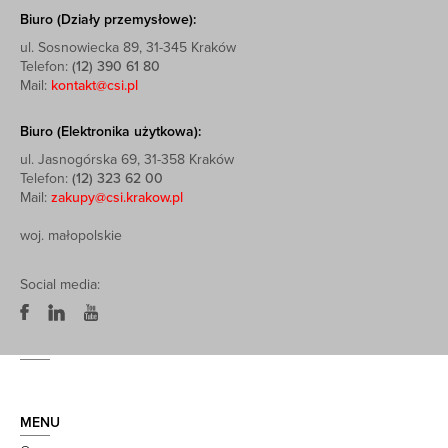
Biuro (Działy przemysłowe):
ul. Sosnowiecka 89, 31-345 Kraków
Telefon:
(12) 390 61 80
Mail:
kontakt@csi.pl
Biuro (Elektronika użytkowa):
ul. Jasnogórska 69, 31-358 Kraków
Telefon:
(12) 323 62 00
Mail:
zakupy@csi.krakow.pl
woj. małopolskie
Social media:
MENU