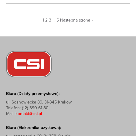
1
2
3
…
5
Następna strona »
Biuro (Działy przemysłowe):
ul. Sosnowiecka 89, 31-345 Kraków
Telefon:
(12) 390 61 80
Mail:
kontakt@csi.pl
Biuro (Elektronika użytkowa):