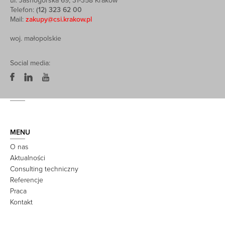
ul. Jasnogórska 69, 31-358 Kraków
Telefon:
(12) 323 62 00
Mail:
zakupy@csi.krakow.pl
woj. małopolskie
Social media:
MENU
O nas
Aktualności
Consulting techniczny
Referencje
Praca
Kontakt